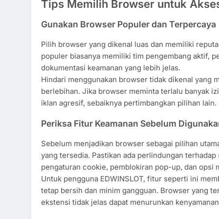
Tips Memilih Browser untuk Aks
Gunakan Browser Populer dan Terpercaya
Pilih browser yang dikenal luas dan memiliki reputa
populer biasanya memiliki tim pengembang aktif, p
dokumentasi keamanan yang lebih jelas.
Hindari menggunakan browser tidak dikenal yang 
berlebihan. Jika browser meminta terlalu banyak i
iklan agresif, sebaiknya pertimbangkan pilihan lain.
Periksa Fitur Keamanan Sebelum Digunaka
Sebelum menjadikan browser sebagai pilihan utama
yang tersedia. Pastikan ada perlindungan terhadap 
pengaturan cookie, pemblokiran pop-up, dan opsi 
Untuk pengguna EDWINSLOT, fitur seperti ini mem
tetap bersih dan minim gangguan. Browser yang terl
ekstensi tidak jelas dapat menurunkan kenyamanan