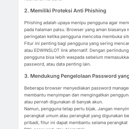
2. Memiliki Proteksi Anti Phishing
Phishing adalah upaya menipu pengguna agar mema
pada halaman palsu. Browser yang aman biasanya me
peringatan ketika pengguna mencoba membuka sit
Fitur ini penting bagi pengguna yang sering menc
atau EDWINSLOT link alternatif. Dengan perlindunga
pengguna bisa lebih waspada sebelum memasukka
password, atau data penting lain.
3. Mendukung Pengelolaan Password yang
Beberapa browser menyediakan password manager 
membantu menyimpan dan mengingatkan pengguna
atau pernah digunakan di banyak akun.
Namun, pengguna tetap perlu bijak. Jangan menyi
perangkat umum atau perangkat yang digunakan be
pribadi, fitur ini dapat membantu selama perangkat