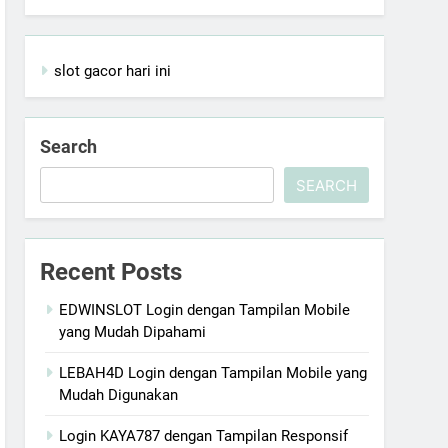
slot gacor hari ini
Search
SEARCH
Recent Posts
EDWINSLOT Login dengan Tampilan Mobile
yang Mudah Dipahami
LEBAH4D Login dengan Tampilan Mobile yang
Mudah Digunakan
Login KAYA787 dengan Tampilan Responsif