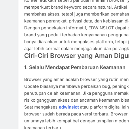
Konten edukatif seperti panduan memilih browse
memperkuat brand keyword secara natural. Artikel i
membahas akses, tetapi juga memberikan pemaha
keamanan perangkat, privasi data, dan kebiasaan dig
Dengan pendekatan informatif, EDWINSLOT dapat d
brand yang peduli terhadap kenyamanan pengguna.
hanya diarahkan untuk mengakses platform, tetapi 
agar lebih cermat dalam menjaga akun dan perangk
Ciri-Ciri Browser yang Aman Dig
1. Selalu Mendapat Pembaruan Keamanan
Browser yang aman adalah browser yang rutin me
Update biasanya membawa perbaikan bug, peningk
penutupan celah keamanan. Jika pengguna memakai
risiko gangguan akses dan ancaman keamanan bisa
Saat mengakses
edwinslot
atau platform digital lai
browser sudah berada pada versi terbaru. Browser 
umumnya lebih kompatibel dengan tampilan moder
keamanan terbaru.