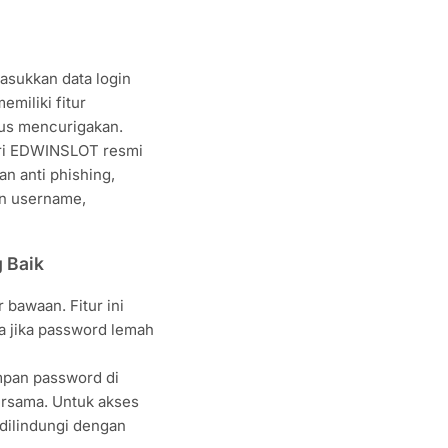
sukkan data login
miliki fitur
us mencurigakan.
ari EDWINSLOT resmi
n anti phishing,
n username,
 Baik
bawaan. Fitur ini
 jika password lemah
mpan password di
rsama. Untuk akses
 dilindungi dengan