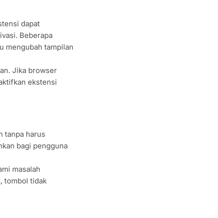
stensi dapat
ivasi. Beberapa
au mengubah tampilan
an. Jika browser
ktifkan ekstensi
 tanpa harus
rankan bagi pengguna
ami masalah
, tombol tidak