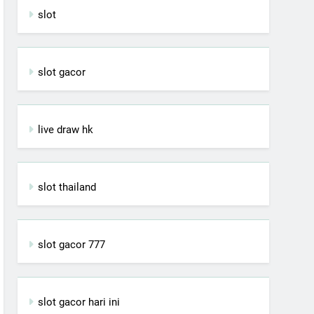
slot
slot gacor
live draw hk
slot thailand
slot gacor 777
slot gacor hari ini