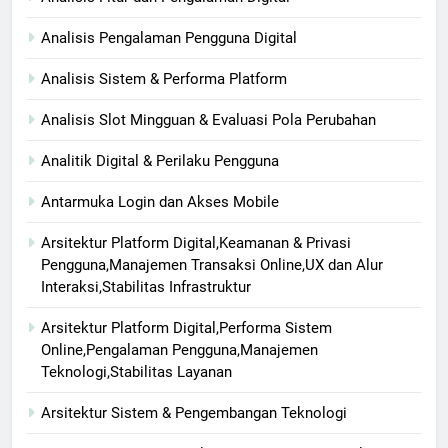
Analisis Pengalaman Pengguna Digital
Analisis Sistem & Performa Platform
Analisis Slot Mingguan & Evaluasi Pola Perubahan
Analitik Digital & Perilaku Pengguna
Antarmuka Login dan Akses Mobile
Arsitektur Platform Digital,Keamanan & Privasi
Pengguna,Manajemen Transaksi Online,UX dan Alur
Interaksi,Stabilitas Infrastruktur
Arsitektur Platform Digital,Performa Sistem
Online,Pengalaman Pengguna,Manajemen
Teknologi,Stabilitas Layanan
Arsitektur Sistem & Pengembangan Teknologi