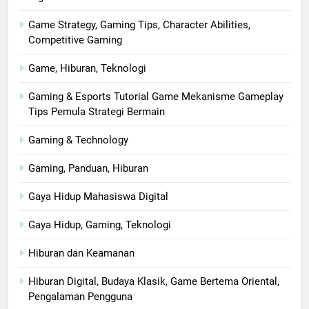
Game Strategy, Gaming Tips, Character Abilities,
Competitive Gaming
Game, Hiburan, Teknologi
Gaming & Esports Tutorial Game Mekanisme Gameplay
Tips Pemula Strategi Bermain
Gaming & Technology
Gaming, Panduan, Hiburan
Gaya Hidup Mahasiswa Digital
Gaya Hidup, Gaming, Teknologi
Hiburan dan Keamanan
Hiburan Digital, Budaya Klasik, Game Bertema Oriental,
Pengalaman Pengguna