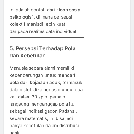
Ini adalah contoh dari
“loop sosial
psikologis”
, di mana persepsi
kolektif menjadi lebih kuat
daripada realitas data individual.
5. Persepsi Terhadap Pola
dan Kebetulan
Manusia secara alami memiliki
kecenderungan untuk
mencari
pola dari kejadian acak
, termasuk
dalam slot. Jika bonus muncul dua
kali dalam 20 spin, pemain
langsung menganggap pola itu
sebagai indikasi gacor. Padahal,
secara matematis, ini bisa jadi
hanya kebetulan dalam distribusi
acak.