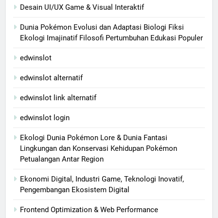
Desain UI/UX Game & Visual Interaktif
Dunia Pokémon Evolusi dan Adaptasi Biologi Fiksi
Ekologi Imajinatif Filosofi Pertumbuhan Edukasi Populer
edwinslot
edwinslot alternatif
edwinslot link alternatif
edwinslot login
Ekologi Dunia Pokémon Lore & Dunia Fantasi
Lingkungan dan Konservasi Kehidupan Pokémon
Petualangan Antar Region
Ekonomi Digital, Industri Game, Teknologi Inovatif,
Pengembangan Ekosistem Digital
Frontend Optimization & Web Performance