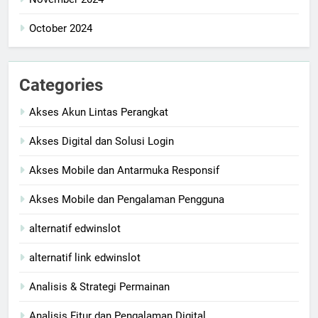
October 2024
Categories
Akses Akun Lintas Perangkat
Akses Digital dan Solusi Login
Akses Mobile dan Antarmuka Responsif
Akses Mobile dan Pengalaman Pengguna
alternatif edwinslot
alternatif link edwinslot
Analisis & Strategi Permainan
Analisis Fitur dan Pengalaman Digital