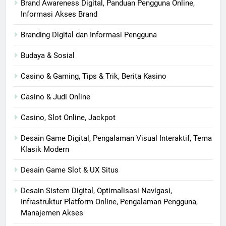
Brand Awareness Digital, Panduan Pengguna Online,
Informasi Akses Brand
Branding Digital dan Informasi Pengguna
Budaya & Sosial
Casino & Gaming, Tips & Trik, Berita Kasino
Casino & Judi Online
Casino, Slot Online, Jackpot
Desain Game Digital, Pengalaman Visual Interaktif, Tema
Klasik Modern
Desain Game Slot & UX Situs
Desain Sistem Digital, Optimalisasi Navigasi,
Infrastruktur Platform Online, Pengalaman Pengguna,
Manajemen Akses