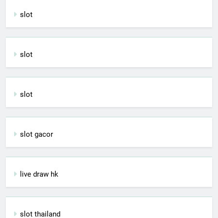
slot
slot
slot
slot gacor
live draw hk
slot thailand