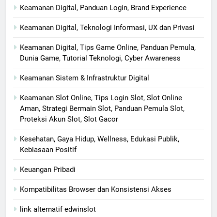
Keamanan Digital, Panduan Login, Brand Experience
Keamanan Digital, Teknologi Informasi, UX dan Privasi
Keamanan Digital, Tips Game Online, Panduan Pemula,
Dunia Game, Tutorial Teknologi, Cyber Awareness
Keamanan Sistem & Infrastruktur Digital
Keamanan Slot Online, Tips Login Slot, Slot Online
Aman, Strategi Bermain Slot, Panduan Pemula Slot,
Proteksi Akun Slot, Slot Gacor
Kesehatan, Gaya Hidup, Wellness, Edukasi Publik,
Kebiasaan Positif
Keuangan Pribadi
Kompatibilitas Browser dan Konsistensi Akses
link alternatif edwinslot