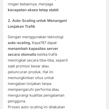
ringan bebannya, menjaga
kecepatan akses tetap stabil
.
2.
Auto-Scaling untuk Menangani
Lonjakan Trafik
Dengan menggunakan teknologi
auto-scaling
, Kaya787 dapat
menambah kapasitas server
secara otomatis
ketika trafik
meningkat secara tiba-tiba, seperti
saat promosi besar atau
peluncuran produk. Hal ini
memungkinkan situs untuk
mengatasi lonjakan tanpa
mempengaruhi performa atau
mengurangi kualitas pengalaman
pengguna.
Proses auto-scaling ini dilakukan