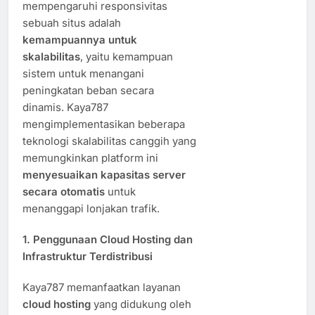
mempengaruhi responsivitas
sebuah situs adalah
kemampuannya untuk
skalabilitas
, yaitu kemampuan
sistem untuk menangani
peningkatan beban secara
dinamis. Kaya787
mengimplementasikan beberapa
teknologi skalabilitas canggih yang
memungkinkan platform ini
menyesuaikan kapasitas server
secara otomatis
untuk
menanggapi lonjakan trafik.
1.
Penggunaan Cloud Hosting dan
Infrastruktur Terdistribusi
Kaya787 memanfaatkan layanan
cloud hosting
yang didukung oleh