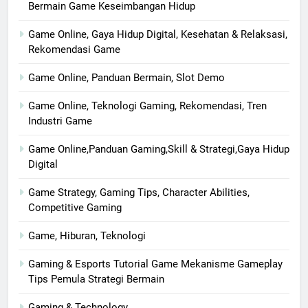
Bermain Game Keseimbangan Hidup
Game Online, Gaya Hidup Digital, Kesehatan & Relaksasi,
Rekomendasi Game
Game Online, Panduan Bermain, Slot Demo
Game Online, Teknologi Gaming, Rekomendasi, Tren
Industri Game
Game Online,Panduan Gaming,Skill & Strategi,Gaya Hidup
Digital
Game Strategy, Gaming Tips, Character Abilities,
Competitive Gaming
Game, Hiburan, Teknologi
Gaming & Esports Tutorial Game Mekanisme Gameplay
Tips Pemula Strategi Bermain
Gaming & Technology