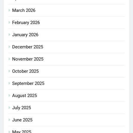
March 2026
February 2026
January 2026
December 2025
November 2025
October 2025
September 2025
August 2025
July 2025
June 2025
May 2025