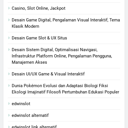
Casino, Slot Online, Jackpot
Desain Game Digital, Pengalaman Visual Interaktif, Tema
Klasik Modern
Desain Game Slot & UX Situs
Desain Sistem Digital, Optimalisasi Navigasi,
Infrastruktur Platform Online, Pengalaman Pengguna,
Manajemen Akses
Desain UI/UX Game & Visual Interaktif
Dunia Pokémon Evolusi dan Adaptasi Biologi Fiksi
Ekologi Imajinatif Filosofi Pertumbuhan Edukasi Populer
edwinslot
edwinslot alternatif
edwinslot link alternatif