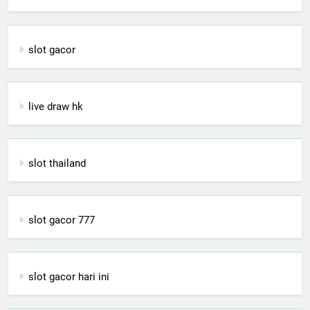
slot gacor
live draw hk
slot thailand
slot gacor 777
slot gacor hari ini