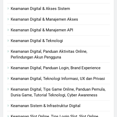
Keamanan Digital & Akses Sistem
Keamanan Digital & Manajemen Akses
Keamanan Digital & Manajemen API
Keamanan Digital & Teknologi
Keamanan Digital, Panduan Aktivitas Online,
Perlindungan Akun Pengguna
Keamanan Digital, Panduan Login, Brand Experience
Keamanan Digital, Teknologi Informasi, UX dan Privasi
Keamanan Digital, Tips Game Online, Panduan Pemula,
Dunia Game, Tutorial Teknologi, Cyber Awareness
Keamanan Sistem & Infrastruktur Digital
Keamanan Slot Online, Tips Login Slot, Slot Online