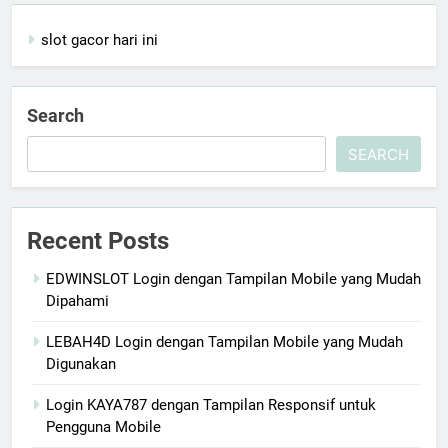
slot gacor hari ini
Search
SEARCH
Recent Posts
EDWINSLOT Login dengan Tampilan Mobile yang Mudah
Dipahami
LEBAH4D Login dengan Tampilan Mobile yang Mudah
Digunakan
Login KAYA787 dengan Tampilan Responsif untuk
Pengguna Mobile