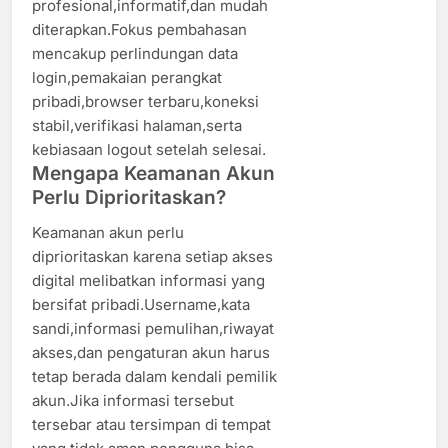
profesional,informatif,dan mudah
diterapkan.Fokus pembahasan
mencakup perlindungan data
login,pemakaian perangkat
pribadi,browser terbaru,koneksi
stabil,verifikasi halaman,serta
kebiasaan logout setelah selesai.
Mengapa Keamanan Akun
Perlu Diprioritaskan?
Keamanan akun perlu
diprioritaskan karena setiap akses
digital melibatkan informasi yang
bersifat pribadi.Username,kata
sandi,informasi pemulihan,riwayat
akses,dan pengaturan akun harus
tetap berada dalam kendali pemilik
akun.Jika informasi tersebut
tersebar atau tersimpan di tempat