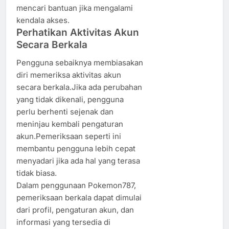
mencari bantuan jika mengalami
kendala akses.
Perhatikan Aktivitas Akun
Secara Berkala
Pengguna sebaiknya membiasakan
diri memeriksa aktivitas akun
secara berkala.Jika ada perubahan
yang tidak dikenali, pengguna
perlu berhenti sejenak dan
meninjau kembali pengaturan
akun.Pemeriksaan seperti ini
membantu pengguna lebih cepat
menyadari jika ada hal yang terasa
tidak biasa.
Dalam penggunaan Pokemon787,
pemeriksaan berkala dapat dimulai
dari profil, pengaturan akun, dan
informasi yang tersedia di