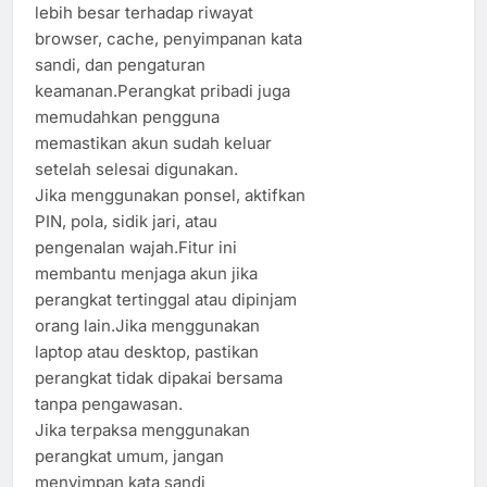
lebih besar terhadap riwayat
browser, cache, penyimpanan kata
sandi, dan pengaturan
keamanan.Perangkat pribadi juga
memudahkan pengguna
memastikan akun sudah keluar
setelah selesai digunakan.
Jika menggunakan ponsel, aktifkan
PIN, pola, sidik jari, atau
pengenalan wajah.Fitur ini
membantu menjaga akun jika
perangkat tertinggal atau dipinjam
orang lain.Jika menggunakan
laptop atau desktop, pastikan
perangkat tidak dipakai bersama
tanpa pengawasan.
Jika terpaksa menggunakan
perangkat umum, jangan
menyimpan kata sandi