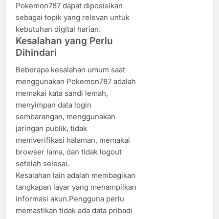
Pokemon787 dapat diposisikan
sebagai topik yang relevan untuk
kebutuhan digital harian.
Kesalahan yang Perlu
Dihindari
Beberapa kesalahan umum saat
menggunakan Pokemon787 adalah
memakai kata sandi lemah,
menyimpan data login
sembarangan, menggunakan
jaringan publik, tidak
memverifikasi halaman, memakai
browser lama, dan tidak logout
setelah selesai.
Kesalahan lain adalah membagikan
tangkapan layar yang menampilkan
informasi akun.Pengguna perlu
memastikan tidak ada data pribadi