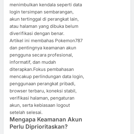
menimbulkan kendala seperti data
login tersimpan sembarangan,
akun tertinggal di perangkat lain,
atau halaman yang dibuka belum
diverifikasi dengan benar.
Artikel ini membahas Pokemon787
dan pentingnya keamanan akun
pengguna secara profesional,
informatif, dan mudah
diterapkan.Fokus pembahasan
mencakup perlindungan data login,
penggunaan perangkat pribadi,
browser terbaru, koneksi stabil,
verifikasi halaman, pengaturan
akun, serta kebiasaan logout
setelah selesai.
Mengapa Keamanan Akun
Perlu Diprioritaskan?