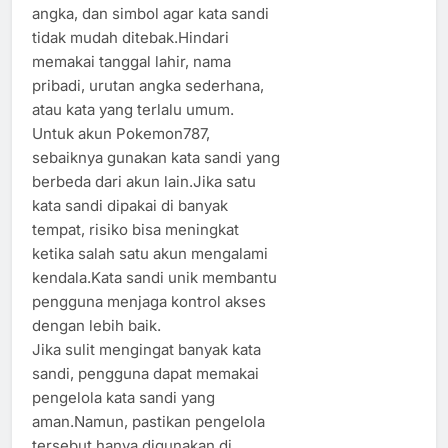
angka, dan simbol agar kata sandi
tidak mudah ditebak.Hindari
memakai tanggal lahir, nama
pribadi, urutan angka sederhana,
atau kata yang terlalu umum.
Untuk akun Pokemon787,
sebaiknya gunakan kata sandi yang
berbeda dari akun lain.Jika satu
kata sandi dipakai di banyak
tempat, risiko bisa meningkat
ketika salah satu akun mengalami
kendala.Kata sandi unik membantu
pengguna menjaga kontrol akses
dengan lebih baik.
Jika sulit mengingat banyak kata
sandi, pengguna dapat memakai
pengelola kata sandi yang
aman.Namun, pastikan pengelola
tersebut hanya digunakan di