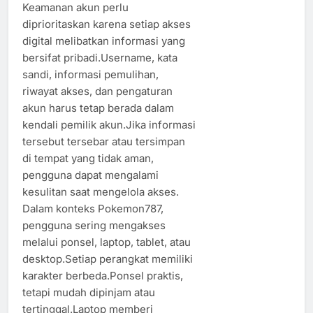
Keamanan akun perlu
diprioritaskan karena setiap akses
digital melibatkan informasi yang
bersifat pribadi.Username, kata
sandi, informasi pemulihan,
riwayat akses, dan pengaturan
akun harus tetap berada dalam
kendali pemilik akun.Jika informasi
tersebut tersebar atau tersimpan
di tempat yang tidak aman,
pengguna dapat mengalami
kesulitan saat mengelola akses.
Dalam konteks Pokemon787,
pengguna sering mengakses
melalui ponsel, laptop, tablet, atau
desktop.Setiap perangkat memiliki
karakter berbeda.Ponsel praktis,
tetapi mudah dipinjam atau
tertinggal.Laptop memberi