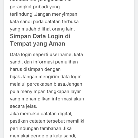
perangkat pribadi yang
terlindungi.Jangan menyimpan
kata sandi pada catatan terbuka
yang mudah dilihat orang lain.
Simpan Data Login di
Tempat yang Aman
Data login seperti username, kata
sandi, dan informasi pemulihan
harus disimpan dengan
bijak.Jangan mengirim data login
melalui percakapan biasa.Jangan
pula menyimpan tangkapan layar
yang menampilkan informasi akun
secara jelas.
Jika memakai catatan digital,
pastikan catatan tersebut memiliki
perlindungan tambahan.Jika
memakai pengelola kata sandi,