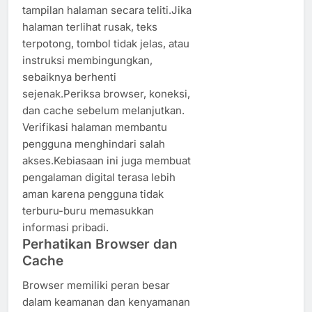
tampilan halaman secara teliti.Jika
halaman terlihat rusak, teks
terpotong, tombol tidak jelas, atau
instruksi membingungkan,
sebaiknya berhenti
sejenak.Periksa browser, koneksi,
dan cache sebelum melanjutkan.
Verifikasi halaman membantu
pengguna menghindari salah
akses.Kebiasaan ini juga membuat
pengalaman digital terasa lebih
aman karena pengguna tidak
terburu-buru memasukkan
informasi pribadi.
Perhatikan Browser dan
Cache
Browser memiliki peran besar
dalam keamanan dan kenyamanan