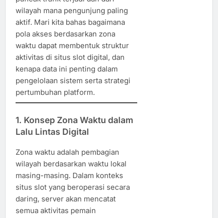
wilayah mana pengunjung paling
aktif. Mari kita bahas bagaimana
pola akses berdasarkan zona
waktu dapat membentuk struktur
aktivitas di situs slot digital, dan
kenapa data ini penting dalam
pengelolaan sistem serta strategi
pertumbuhan platform.
1. Konsep Zona Waktu dalam
Lalu Lintas Digital
Zona waktu adalah pembagian
wilayah berdasarkan waktu lokal
masing-masing. Dalam konteks
situs slot yang beroperasi secara
daring, server akan mencatat
semua aktivitas pemain