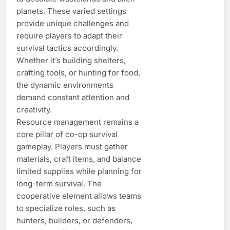
planets. These varied settings
provide unique challenges and
require players to adapt their
survival tactics accordingly.
Whether it’s building shelters,
crafting tools, or hunting for food,
the dynamic environments
demand constant attention and
creativity.
Resource management remains a
core pillar of co-op survival
gameplay. Players must gather
materials, craft items, and balance
limited supplies while planning for
long-term survival. The
cooperative element allows teams
to specialize roles, such as
hunters, builders, or defenders,