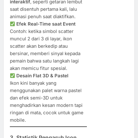
interaktif
, seperti getaran lembut
saat disentuh pertama kali, lalu
animasi penuh saat diaktifkan.
Efek Real-Time saat Event
Contoh: ketika simbol scatter
muncul 2 dari 3 di layar, ikon
scatter akan berkedip atau
bersinar, memberi sinyal kepada
pemain bahwa satu langkah lagi
akan memicu fitur spesial.
Desain Flat 3D & Pastel
Ikon kini banyak yang
menggunakan palet warna pastel
dan efek semi-3D untuk
menghadirkan kesan modern tapi
ringan di mata, cocok untuk game
mobile.
3. Statistik Pengaruh Icon