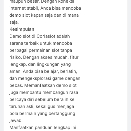
maupun besar. Dengan koneksi
internet stabil, Anda bisa mencoba
demo slot kapan saja dan di mana
saja.
Kesimpulan
Demo slot di Corlaslot adalah
sarana terbaik untuk mencoba
berbagai permainan slot tanpa
risiko. Dengan akses mudah, fitur
lengkap, dan lingkungan yang
aman, Anda bisa belajar, berlatih,
dan mengeksplorasi game dengan
bebas. Memanfaatkan demo slot
juga membantu membangun rasa
percaya diri sebelum beralih ke
taruhan asli, sekaligus menjaga
pola bermain yang bertanggung
jawab.
Manfaatkan panduan lengkap ini