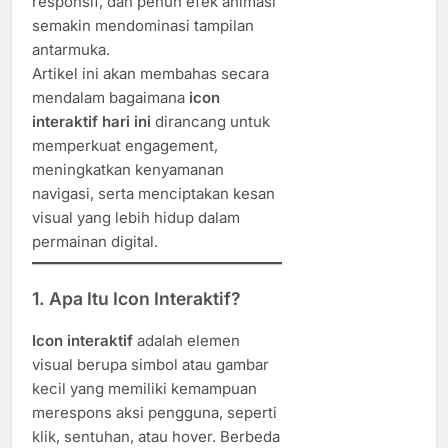
responsif, dan penuh efek animasi
semakin mendominasi tampilan
antarmuka.
Artikel ini akan membahas secara
mendalam bagaimana
icon
interaktif hari ini
dirancang untuk
memperkuat engagement,
meningkatkan kenyamanan
navigasi, serta menciptakan kesan
visual yang lebih hidup dalam
permainan digital.
1. Apa Itu Icon Interaktif?
Icon interaktif
adalah elemen
visual berupa simbol atau gambar
kecil yang memiliki kemampuan
merespons aksi pengguna, seperti
klik, sentuhan, atau hover. Berbeda