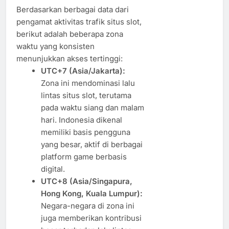
Berdasarkan berbagai data dari
pengamat aktivitas trafik situs slot,
berikut adalah beberapa zona
waktu yang konsisten
menunjukkan akses tertinggi:
UTC+7 (Asia/Jakarta):
Zona ini mendominasi lalu
lintas situs slot, terutama
pada waktu siang dan malam
hari. Indonesia dikenal
memiliki basis pengguna
yang besar, aktif di berbagai
platform game berbasis
digital.
UTC+8 (Asia/Singapura,
Hong Kong, Kuala Lumpur):
Negara-negara di zona ini
juga memberikan kontribusi