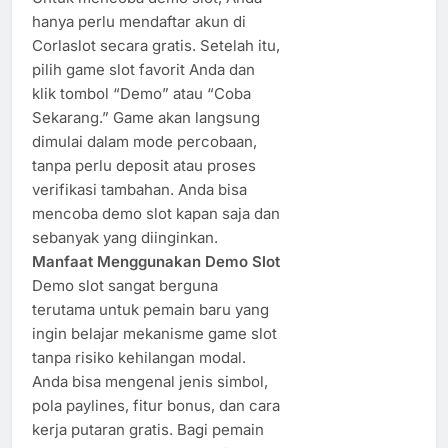
hanya perlu mendaftar akun di
Corlaslot secara gratis. Setelah itu,
pilih game slot favorit Anda dan
klik tombol “Demo” atau “Coba
Sekarang.” Game akan langsung
dimulai dalam mode percobaan,
tanpa perlu deposit atau proses
verifikasi tambahan. Anda bisa
mencoba demo slot kapan saja dan
sebanyak yang diinginkan.
Manfaat Menggunakan Demo Slot
Demo slot sangat berguna
terutama untuk pemain baru yang
ingin belajar mekanisme game slot
tanpa risiko kehilangan modal.
Anda bisa mengenal jenis simbol,
pola paylines, fitur bonus, dan cara
kerja putaran gratis. Bagi pemain