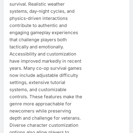
survival. Realistic weather
systems, day-night cycles, and
physics-driven interactions
contribute to authentic and
engaging gameplay experiences
that challenge players both
tactically and emotionally.
Accessibility and customization
have improved markedly in recent
years. Many co-op survival games
now include adjustable difficulty
settings, extensive tutorial
systems, and customizable
controls. These features make the
genre more approachable for
newcomers while preserving
depth and challenge for veterans.
Diverse character customization
options also allow players to