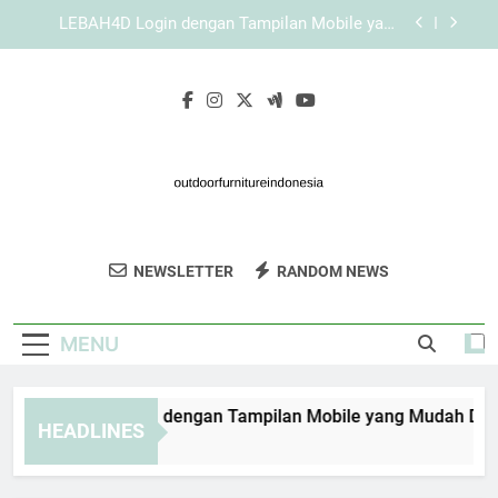
Skip
Login KAYA787 dengan Tampilan Responsif untuk
to
Pengguna Mobile
content
KAYA787 Login dengan Pengalaman Akses yang
Konsisten di Berbagai Browser
EDWINSLOT Login dengan Tampilan Mobile yang
Mudah Dipahami
LEBAH4D Login dengan Tampilan Mobile yang
Mudah Digunakan
Login KAYA787 dengan Tampilan Responsif untuk
Pengguna Mobile
Outdoor
Lengkapi Taman Anda Dengan Furnitur
KAYA787 Login dengan Pengalaman Akses yang
NEWSLETTER
RANDOM NEWS
Furniture
Konsisten di Berbagai Browser
Outdoor Berkualitas Dari Outdoor Furniture
Indonesia. Pilihan Ideal Untuk Ruang Luar
Indonesia
MENU
Rumah.
WINSLOT Login dengan Tampilan Mobile yang Mudah Dipaha
HEADLINES
Weeks Ago