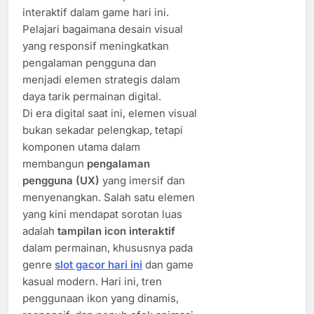
interaktif dalam game hari ini.
Pelajari bagaimana desain visual
yang responsif meningkatkan
pengalaman pengguna dan
menjadi elemen strategis dalam
daya tarik permainan digital.
Di era digital saat ini, elemen visual
bukan sekadar pelengkap, tetapi
komponen utama dalam
membangun
pengalaman
pengguna (UX)
yang imersif dan
menyenangkan. Salah satu elemen
yang kini mendapat sorotan luas
adalah
tampilan icon interaktif
dalam permainan, khususnya pada
genre
slot gacor hari ini
dan game
kasual modern. Hari ini, tren
penggunaan ikon yang dinamis,