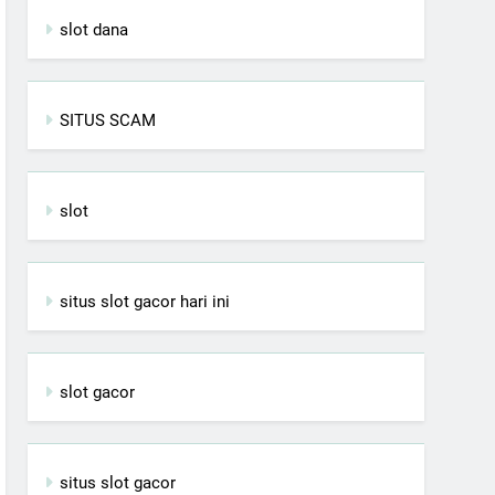
slot dana
SITUS SCAM
slot
situs slot gacor hari ini
slot gacor
situs slot gacor