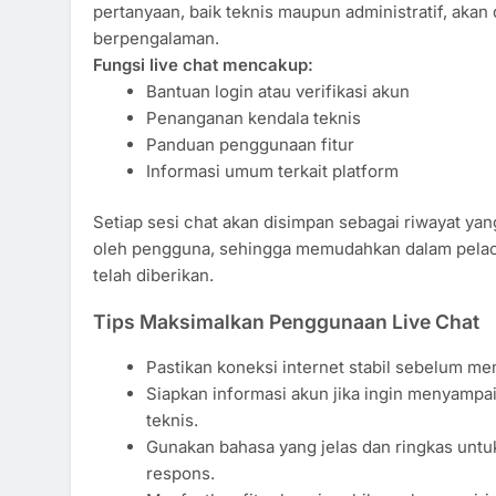
pertanyaan, baik teknis maupun administratif, akan 
berpengalaman.
Fungsi live chat mencakup:
Bantuan login atau verifikasi akun
Penanganan kendala teknis
Panduan penggunaan fitur
Informasi umum terkait platform
Setiap sesi chat akan disimpan sebagai riwayat yang
oleh pengguna, sehingga memudahkan dalam pelac
telah diberikan.
Tips Maksimalkan Penggunaan Live Chat
Pastikan koneksi internet stabil sebelum mem
Siapkan informasi akun jika ingin menyampa
teknis.
Gunakan bahasa yang jelas dan ringkas unt
respons.