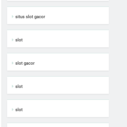
situs slot gacor
slot
slot gacor
slot
slot