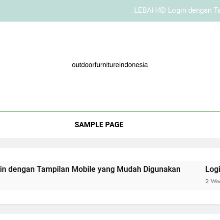
LEBAH4D Login dengan Ta
Login KAYA787 dengan Tampi
KAYA787 Login dengan Pengalaman Akses
EDWINSLOT Login dengan T
door Furniture Indones
LEBAH4D Login dengan Ta
aman Anda Dengan Furnitur Outdoor Berkualitas Dari Outdoor F
Login KAYA787 dengan Tampi
SAMPLE PAGE
KAYA787 Login dengan Pengalaman Akses
ampilan Mobile yang Mudah Digunakan
Login KAYA787 
2 Weeks Ago