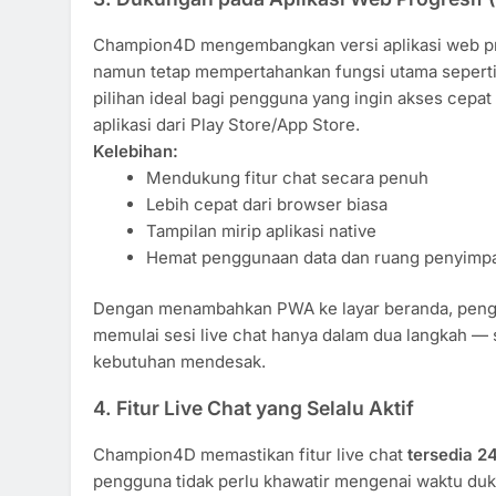
Champion4D mengembangkan versi aplikasi web pr
namun tetap mempertahankan fungsi utama seperti l
pilihan ideal bagi pengguna yang ingin akses cep
aplikasi dari Play Store/App Store.
Kelebihan:
Mendukung fitur chat secara penuh
Lebih cepat dari browser biasa
Tampilan mirip aplikasi native
Hemat penggunaan data dan ruang penyimp
Dengan menambahkan PWA ke layar beranda, peng
memulai sesi live chat hanya dalam dua langkah — 
kebutuhan mendesak.
4. Fitur Live Chat yang Selalu Aktif
Champion4D memastikan fitur live chat
tersedia 2
pengguna tidak perlu khawatir mengenai waktu d