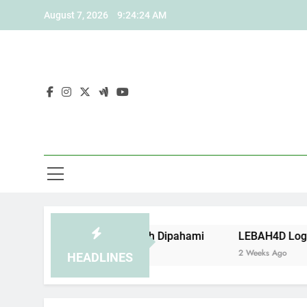
Skip
August 7, 2026
9:24:25 AM
to
content
Out
Lengkapi T
Mobile yang Mudah Dipahami
LEBAH4D Login dengan T
2 Weeks Ago
HEADLINES