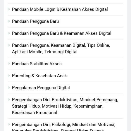
Panduan Mobile Login & Keamanan Akses Digital
Panduan Pengguna Baru
Panduan Pengguna Baru & Keamanan Akses Digital
Panduan Pengguna, Keamanan Digital, Tips Online,
Aplikasi Mobile, Teknologi Digital
Panduan Stabilitas Akses
Parenting & Kesehatan Anak
Pengalaman Pengguna Digital
Pengembangan Diri, Produktivitas, Mindset Pemenang,
Strategi Hidup, Motivasi Hidup, Kepemimpinan,
Kecerdasan Emosional
Pengembangan Diri, Psikologi, Mindset dan Motivasi,