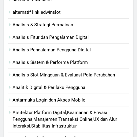
alternatif link edwinslot
Analisis & Strategi Permainan
Analisis Fitur dan Pengalaman Digital
Analisis Pengalaman Pengguna Digital
Analisis Sistem & Performa Platform
Analisis Slot Mingguan & Evaluasi Pola Perubahan
Analitik Digital & Perilaku Pengguna
Antarmuka Login dan Akses Mobile
Arsitektur Platform Digital,Keamanan & Privasi
Pengguna,Manajemen Transaksi Online,UX dan Alur
Interaksi,Stabilitas Infrastruktur