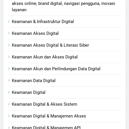
akses online, brand digital, navigasi pengguna, inovasi
layanan
Keamanan & Infrastruktur Digital
Keamanan Akses Digital
Keamanan Akses Digital & Literasi Siber
Keamanan Akun dan Akses Digital
Keamanan Akun dan Perlindungan Data Digital
Keamanan Data Digital
Keamanan Digital
Keamanan Digital & Akses Sistem
Keamanan Digital & Manajemen Akses
Keamanan Digital & Manajemen API