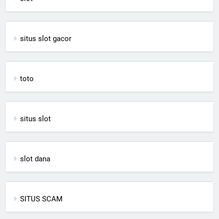
situs slot gacor
toto
situs slot
slot dana
SITUS SCAM