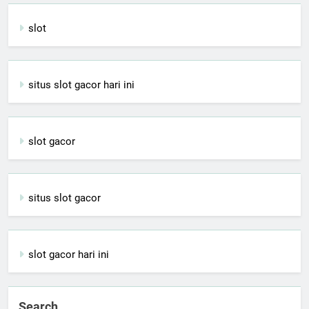
slot
situs slot gacor hari ini
slot gacor
situs slot gacor
slot gacor hari ini
Search