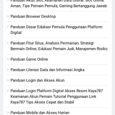
Panduan Akun Slot, Keamanan Data Online, Slot Online
Aman, Tips Pemain Pemula, Gaming Bertanggung Jawab
Panduan Browser Desktop
Panduan Dasar Edukasi Pemula Penggunaan Platform
Digital
Panduan Fitur Situs, Analisis Permainan, Strategi
Bermain Online, Edukasi Pemain Judi, Manajemen Risiko
Panduan Game Online
Panduan Literasi Data dan Informasi Angka
Panduan Login dan Akses Akun
Panduan Login Platform Digital Akses Resmi Kaya787
Keamanan Akun Pemain Tutorial Penggunaan Link
Kaya787 Tips Akses Cepat dan Stabil
Panduan Mobile dan Akses Harian