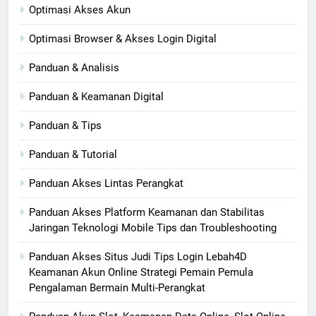
Optimasi Akses Akun
Optimasi Browser & Akses Login Digital
Panduan & Analisis
Panduan & Keamanan Digital
Panduan & Tips
Panduan & Tutorial
Panduan Akses Lintas Perangkat
Panduan Akses Platform Keamanan dan Stabilitas
Jaringan Teknologi Mobile Tips dan Troubleshooting
Panduan Akses Situs Judi Tips Login Lebah4D
Keamanan Akun Online Strategi Pemain Pemula
Pengalaman Bermain Multi-Perangkat