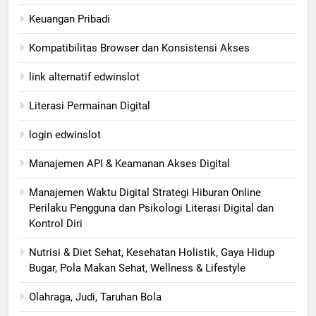
Keuangan Pribadi
Kompatibilitas Browser dan Konsistensi Akses
link alternatif edwinslot
Literasi Permainan Digital
login edwinslot
Manajemen API & Keamanan Akses Digital
Manajemen Waktu Digital Strategi Hiburan Online
Perilaku Pengguna dan Psikologi Literasi Digital dan
Kontrol Diri
Nutrisi & Diet Sehat, Kesehatan Holistik, Gaya Hidup
Bugar, Pola Makan Sehat, Wellness & Lifestyle
Olahraga, Judi, Taruhan Bola