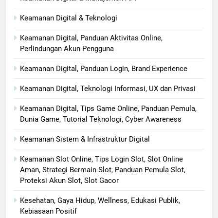
Keamanan Digital & Teknologi
Keamanan Digital, Panduan Aktivitas Online,
Perlindungan Akun Pengguna
Keamanan Digital, Panduan Login, Brand Experience
Keamanan Digital, Teknologi Informasi, UX dan Privasi
Keamanan Digital, Tips Game Online, Panduan Pemula,
Dunia Game, Tutorial Teknologi, Cyber Awareness
Keamanan Sistem & Infrastruktur Digital
Keamanan Slot Online, Tips Login Slot, Slot Online
Aman, Strategi Bermain Slot, Panduan Pemula Slot,
Proteksi Akun Slot, Slot Gacor
Kesehatan, Gaya Hidup, Wellness, Edukasi Publik,
Kebiasaan Positif