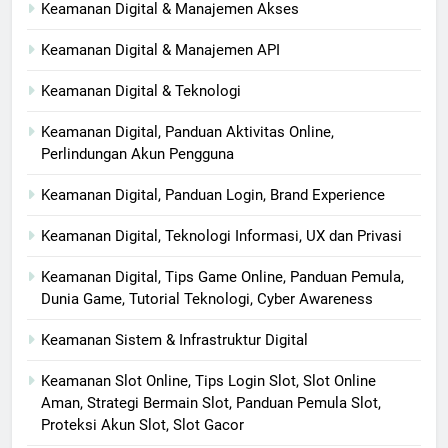
Keamanan Digital & Manajemen Akses
Keamanan Digital & Manajemen API
Keamanan Digital & Teknologi
Keamanan Digital, Panduan Aktivitas Online,
Perlindungan Akun Pengguna
Keamanan Digital, Panduan Login, Brand Experience
Keamanan Digital, Teknologi Informasi, UX dan Privasi
Keamanan Digital, Tips Game Online, Panduan Pemula,
Dunia Game, Tutorial Teknologi, Cyber Awareness
Keamanan Sistem & Infrastruktur Digital
Keamanan Slot Online, Tips Login Slot, Slot Online
Aman, Strategi Bermain Slot, Panduan Pemula Slot,
Proteksi Akun Slot, Slot Gacor