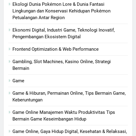
Ekologi Dunia Pokémon Lore & Dunia Fantasi
Lingkungan dan Konservasi Kehidupan Pokémon
Petualangan Antar Region
Ekonomi Digital, Industri Game, Teknologi Inovatif,
Pengembangan Ekosistem Digital
Frontend Optimization & Web Performance
Gambling, Slot Machines, Kasino Online, Strategi
Bermain
Game
Game & Hiburan, Permainan Online, Tips Bermain Game,
Keberuntungan
Game Online Manajemen Waktu Produktivitas Tips
Bermain Game Keseimbangan Hidup
Game Online, Gaya Hidup Digital, Kesehatan & Relaksasi,