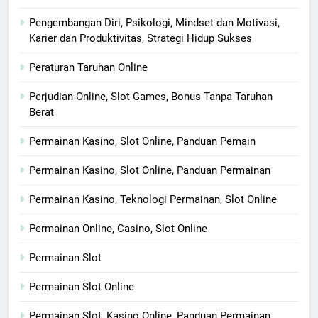
Pengembangan Diri, Psikologi, Mindset dan Motivasi,
Karier dan Produktivitas, Strategi Hidup Sukses
Peraturan Taruhan Online
Perjudian Online, Slot Games, Bonus Tanpa Taruhan
Berat
Permainan Kasino, Slot Online, Panduan Pemain
Permainan Kasino, Slot Online, Panduan Permainan
Permainan Kasino, Teknologi Permainan, Slot Online
Permainan Online, Casino, Slot Online
Permainan Slot
Permainan Slot Online
Permainan Slot, Kasino Online, Panduan Permainan