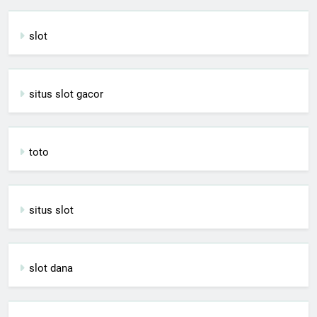
slot
situs slot gacor
toto
situs slot
slot dana