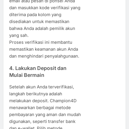
email atau pesan di ponsel Anda
dan masukkan kode verifikasi yang
diterima pada kolom yang
disediakan untuk memastikan
bahwa Anda adalah pemilik akun
yang sah.
Proses verifikasi ini membantu
memastikan keamanan akun Anda
dan menghindari penyalahgunaan.
4.
Lakukan Deposit dan
Mulai Bermain
Setelah akun Anda terverifikasi,
langkah berikutnya adalah
melakukan deposit. Champion4D
menawarkan berbagai metode
pembayaran yang aman dan mudah
digunakan, seperti transfer bank
dan e-wallet. Pilih metode