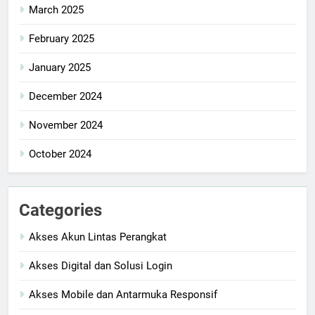
March 2025
February 2025
January 2025
December 2024
November 2024
October 2024
Categories
Akses Akun Lintas Perangkat
Akses Digital dan Solusi Login
Akses Mobile dan Antarmuka Responsif