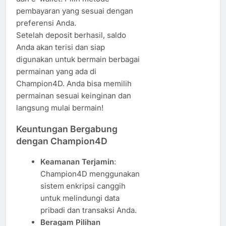
pembayaran yang sesuai dengan
preferensi Anda.
Setelah deposit berhasil, saldo
Anda akan terisi dan siap
digunakan untuk bermain berbagai
permainan yang ada di
Champion4D. Anda bisa memilih
permainan sesuai keinginan dan
langsung mulai bermain!
Keuntungan Bergabung
dengan Champion4D
Keamanan Terjamin
:
Champion4D menggunakan
sistem enkripsi canggih
untuk melindungi data
pribadi dan transaksi Anda.
Beragam Pilihan