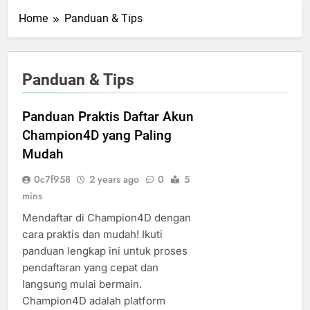
Home
Panduan & Tips
Panduan & Tips
Panduan Praktis Daftar Akun
Champion4D yang Paling
Mudah
0c7f958
2 years ago
0
5
mins
Mendaftar di Champion4D dengan
cara praktis dan mudah! Ikuti
panduan lengkap ini untuk proses
pendaftaran yang cepat dan
langsung mulai bermain.
Champion4D adalah platform