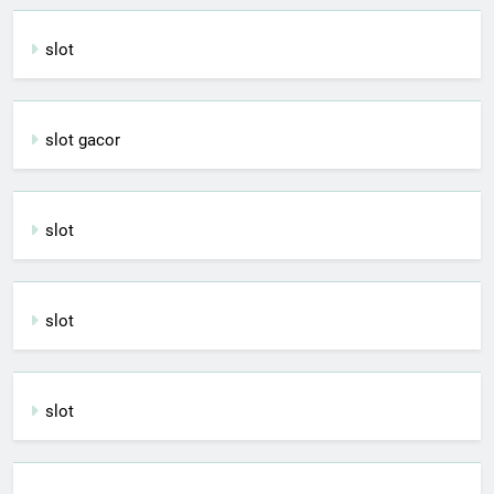
slot
slot gacor
slot
slot
slot