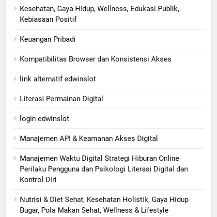
Kesehatan, Gaya Hidup, Wellness, Edukasi Publik,
Kebiasaan Positif
Keuangan Pribadi
Kompatibilitas Browser dan Konsistensi Akses
link alternatif edwinslot
Literasi Permainan Digital
login edwinslot
Manajemen API & Keamanan Akses Digital
Manajemen Waktu Digital Strategi Hiburan Online
Perilaku Pengguna dan Psikologi Literasi Digital dan
Kontrol Diri
Nutrisi & Diet Sehat, Kesehatan Holistik, Gaya Hidup
Bugar, Pola Makan Sehat, Wellness & Lifestyle