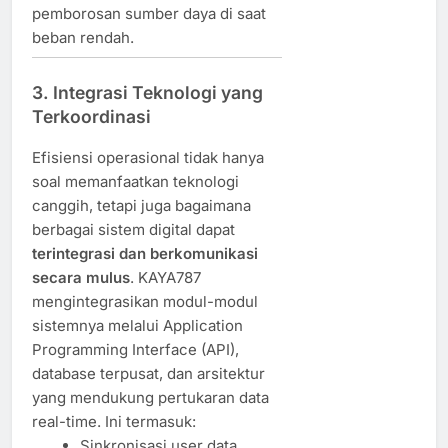
pemborosan sumber daya di saat
beban rendah.
3. Integrasi Teknologi yang
Terkoordinasi
Efisiensi operasional tidak hanya
soal memanfaatkan teknologi
canggih, tetapi juga bagaimana
berbagai sistem digital dapat
terintegrasi dan berkomunikasi
secara mulus
. KAYA787
mengintegrasikan modul-modul
sistemnya melalui Application
Programming Interface (API),
database terpusat, dan arsitektur
yang mendukung pertukaran data
real-time. Ini termasuk:
Sinkronisasi user data