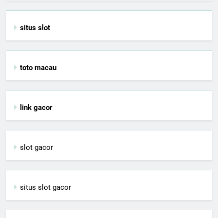
situs slot
toto macau
link gacor
slot gacor
situs slot gacor