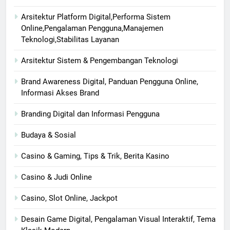
Arsitektur Platform Digital,Performa Sistem
Online,Pengalaman Pengguna,Manajemen
Teknologi,Stabilitas Layanan
Arsitektur Sistem & Pengembangan Teknologi
Brand Awareness Digital, Panduan Pengguna Online,
Informasi Akses Brand
Branding Digital dan Informasi Pengguna
Budaya & Sosial
Casino & Gaming, Tips & Trik, Berita Kasino
Casino & Judi Online
Casino, Slot Online, Jackpot
Desain Game Digital, Pengalaman Visual Interaktif, Tema