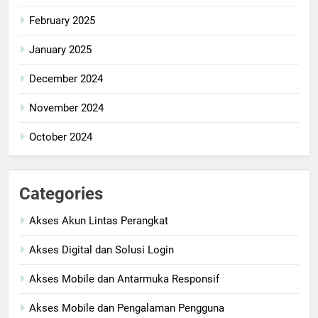
February 2025
January 2025
December 2024
November 2024
October 2024
Categories
Akses Akun Lintas Perangkat
Akses Digital dan Solusi Login
Akses Mobile dan Antarmuka Responsif
Akses Mobile dan Pengalaman Pengguna