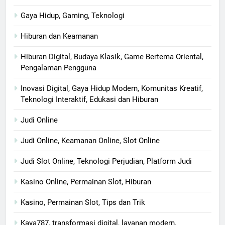
Gaya Hidup, Gaming, Teknologi
Hiburan dan Keamanan
Hiburan Digital, Budaya Klasik, Game Bertema Oriental,
Pengalaman Pengguna
Inovasi Digital, Gaya Hidup Modern, Komunitas Kreatif,
Teknologi Interaktif, Edukasi dan Hiburan
Judi Online
Judi Online, Keamanan Online, Slot Online
Judi Slot Online, Teknologi Perjudian, Platform Judi
Kasino Online, Permainan Slot, Hiburan
Kasino, Permainan Slot, Tips dan Trik
Kaya787, transformasi digital, layanan modern,