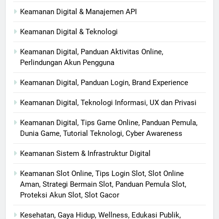
Keamanan Digital & Manajemen API
Keamanan Digital & Teknologi
Keamanan Digital, Panduan Aktivitas Online,
Perlindungan Akun Pengguna
Keamanan Digital, Panduan Login, Brand Experience
Keamanan Digital, Teknologi Informasi, UX dan Privasi
Keamanan Digital, Tips Game Online, Panduan Pemula,
Dunia Game, Tutorial Teknologi, Cyber Awareness
Keamanan Sistem & Infrastruktur Digital
Keamanan Slot Online, Tips Login Slot, Slot Online
Aman, Strategi Bermain Slot, Panduan Pemula Slot,
Proteksi Akun Slot, Slot Gacor
Kesehatan, Gaya Hidup, Wellness, Edukasi Publik,