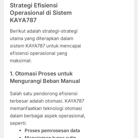
Strategi Efisiensi
Operasional di Sistem
KAYA787
Berikut adalah strategi-strategi
utama yang diterapkan dalam
sistem KAYA787 untuk mencapai
efisiensi operasional yang
maksimal:
1. Otomasi Proses untuk
Mengurangi Beban Manual
Salah satu pendorong efisiensi
terbesar adalah otomasi. KAYA787
memanfaatkan teknologi otomasi
dalam berbagai aspek operasional,
seperti:
Proses pemrosesan data
Manajemen tugas rutin