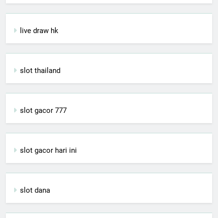
live draw hk
slot thailand
slot gacor 777
slot gacor hari ini
slot dana