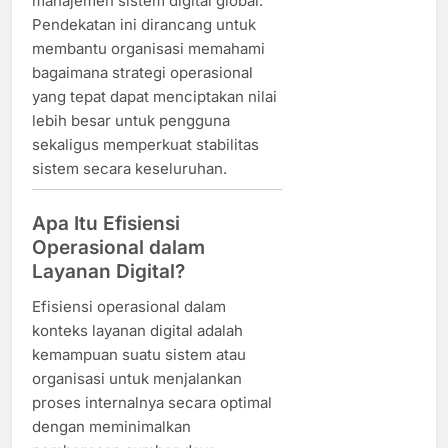
manajemen sistem digital global.
Pendekatan ini dirancang untuk
membantu organisasi memahami
bagaimana strategi operasional
yang tepat dapat menciptakan nilai
lebih besar untuk pengguna
sekaligus memperkuat stabilitas
sistem secara keseluruhan.
Apa Itu Efisiensi
Operasional dalam
Layanan Digital?
Efisiensi operasional dalam
konteks layanan digital adalah
kemampuan suatu sistem atau
organisasi untuk menjalankan
proses internalnya secara optimal
dengan meminimalkan