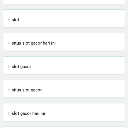
slot
situs slot gacor hari ini
slot gacor
situs slot gacor
slot gacor hari ini