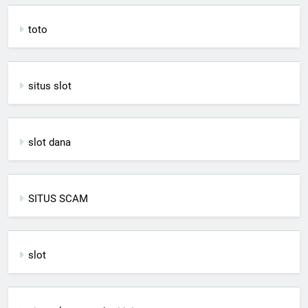
toto
situs slot
slot dana
SITUS SCAM
slot