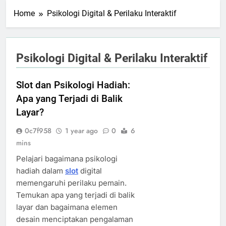
Home
Psikologi Digital & Perilaku Interaktif
Psikologi Digital & Perilaku Interaktif
Slot dan Psikologi Hadiah:
Apa yang Terjadi di Balik
Layar?
0c7f958
1 year ago
0
6
mins
Pelajari bagaimana psikologi
hadiah dalam
slot
digital
memengaruhi perilaku pemain.
Temukan apa yang terjadi di balik
layar dan bagaimana elemen
desain menciptakan pengalaman