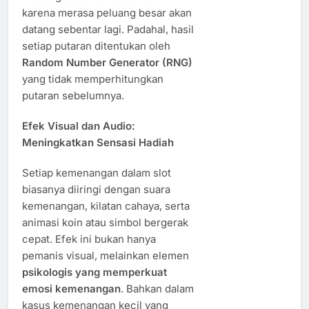
karena merasa peluang besar akan
datang sebentar lagi. Padahal, hasil
setiap putaran ditentukan oleh
Random Number Generator (RNG)
yang tidak memperhitungkan
putaran sebelumnya.
Efek Visual dan Audio:
Meningkatkan Sensasi Hadiah
Setiap kemenangan dalam slot
biasanya diiringi dengan suara
kemenangan, kilatan cahaya, serta
animasi koin atau simbol bergerak
cepat. Efek ini bukan hanya
pemanis visual, melainkan elemen
psikologis yang memperkuat
emosi kemenangan
. Bahkan dalam
kasus kemenangan kecil yang