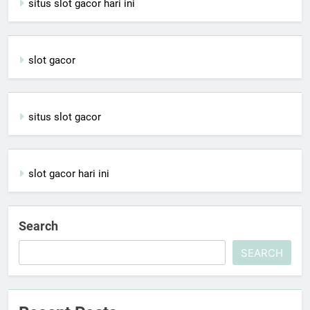
situs slot gacor hari ini
slot gacor
situs slot gacor
slot gacor hari ini
Search
SEARCH