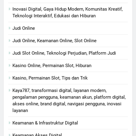
Inovasi Digital, Gaya Hidup Modern, Komunitas Kreatif,
Teknologi Interaktif, Edukasi dan Hiburan
Judi Online
Judi Online, Keamanan Online, Slot Online
Judi Slot Online, Teknologi Perjudian, Platform Judi
Kasino Online, Permainan Slot, Hiburan
Kasino, Permainan Slot, Tips dan Trik
Kaya787, transformasi digital, layanan modern,
pengalaman pengguna, keamanan akun, platform digital,
akses online, brand digital, navigasi pengguna, inovasi
layanan
Keamanan & Infrastruktur Digital
Keamanan Akses Digital