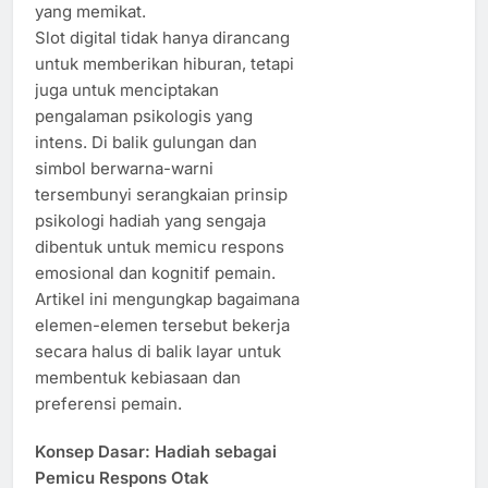
yang memikat.
Slot digital tidak hanya dirancang
untuk memberikan hiburan, tetapi
juga untuk menciptakan
pengalaman psikologis yang
intens. Di balik gulungan dan
simbol berwarna-warni
tersembunyi serangkaian prinsip
psikologi hadiah yang sengaja
dibentuk untuk memicu respons
emosional dan kognitif pemain.
Artikel ini mengungkap bagaimana
elemen-elemen tersebut bekerja
secara halus di balik layar untuk
membentuk kebiasaan dan
preferensi pemain.
Konsep Dasar: Hadiah sebagai
Pemicu Respons Otak