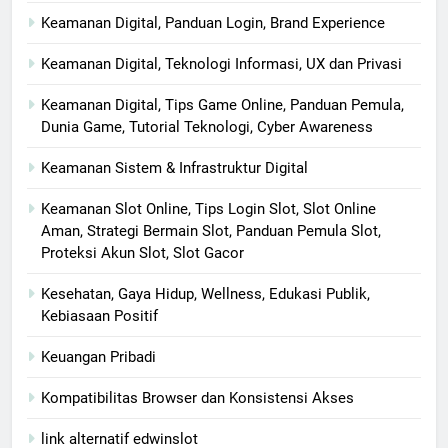
Keamanan Digital, Panduan Login, Brand Experience
Keamanan Digital, Teknologi Informasi, UX dan Privasi
Keamanan Digital, Tips Game Online, Panduan Pemula,
Dunia Game, Tutorial Teknologi, Cyber Awareness
Keamanan Sistem & Infrastruktur Digital
Keamanan Slot Online, Tips Login Slot, Slot Online
Aman, Strategi Bermain Slot, Panduan Pemula Slot,
Proteksi Akun Slot, Slot Gacor
Kesehatan, Gaya Hidup, Wellness, Edukasi Publik,
Kebiasaan Positif
Keuangan Pribadi
Kompatibilitas Browser dan Konsistensi Akses
link alternatif edwinslot