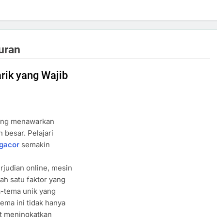
uran
rik yang Wajib
yang menawarkan
besar. Pelajari
 gacor
semakin
rjudian online, mesin
ah satu faktor yang
a-tema unik yang
ema ini tidak hanya
t meningkatkan