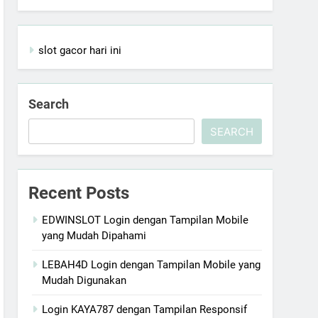
slot gacor hari ini
Search
SEARCH
Recent Posts
EDWINSLOT Login dengan Tampilan Mobile
yang Mudah Dipahami
LEBAH4D Login dengan Tampilan Mobile yang
Mudah Digunakan
Login KAYA787 dengan Tampilan Responsif