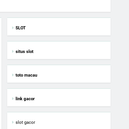
SLOT
situs slot
toto macau
link gacor
slot gacor