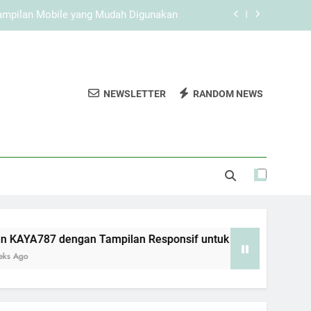
mpilan Mobile yang Mudah Digunakan
lan Responsif untuk Pengguna Mobile
 yang Konsisten di Berbagai Browser
NEWSLETTER
RANDOM NEWS
ampilan Mobile yang Mudah Dipahami
ia
mpilan Mobile yang Mudah Digunakan
urniture Indonesia. Pilihan Ideal Untuk Ruang Luar Rumah.
lan Responsif untuk Pengguna Mobile
 yang Konsisten di Berbagai Browser
dengan Tampilan Responsif untuk Pengguna Mobile
KAY
3 W