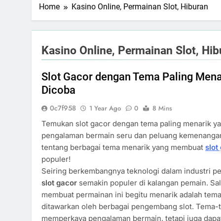
Home
Kasino Online, Permainan Slot, Hiburan
Kasino Online, Permainan Slot, Hib
Slot Gacor dengan Tema Paling Mena
Dicoba
0c7f958
1 Year Ago
0
8 Mins
Temukan slot gacor dengan tema paling menarik 
pengalaman bermain seru dan peluang kemenangan 
tentang berbagai tema menarik yang membuat
slot
populer!
Seiring berkembangnya teknologi dalam industri pe
slot gacor
semakin populer di kalangan pemain. Sal
membuat permainan ini begitu menarik adalah tem
ditawarkan oleh berbagai pengembang slot. Tema-t
memperkaya pengalaman bermain, tetapi juga dapa