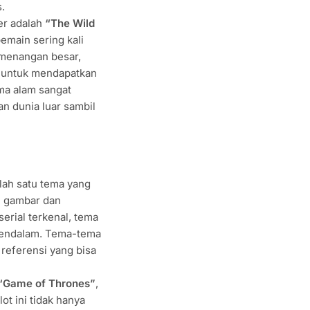
.
er adalah
“The Wild
emain sering kali
menangan besar,
a untuk mendapatkan
ema alam sangat
n dunia luar sambil
lah satu tema yang
n gambar dan
serial terkenal, tema
 mendalam. Tema-tema
 referensi yang bisa
“Game of Thrones”
,
lot ini tidak hanya