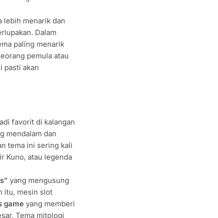
 lebih menarik dan
erlupakan. Dalam
ma paling menarik
seorang pemula atau
 pasti akan
di favorit di kalangan
ng mendalam dan
 tema ini sering kali
ir Kuno, atau legenda
s”
yang mengusung
n itu, mesin slot
s game
yang memberi
ar. Tema mitologi