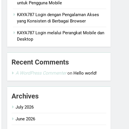
untuk Pengguna Mobile
KAYA787 Login dengan Pengalaman Akses
yang Konsisten di Berbagai Browser
KAYA787 Login melalui Perangkat Mobile dan
Desktop
Recent Comments
A WordPress Commenter
on
Hello world!
Archives
July 2026
June 2026