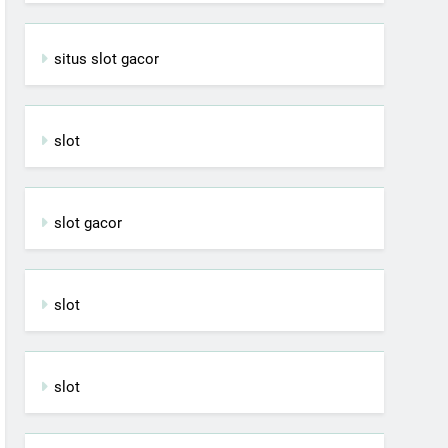
situs slot gacor
slot
slot gacor
slot
slot