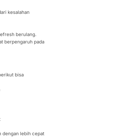
ari kesalahan
efresh berulang.
gat berpengaruh pada
erikut bisa
a
t
 dengan lebih cepat