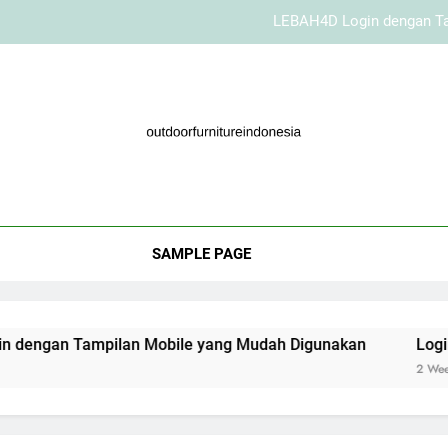
LEBAH4D Login dengan Ta
Login KAYA787 dengan Tampi
KAYA787 Login dengan Pengalaman Akses
EDWINSLOT Login dengan T
door Furniture Indones
LEBAH4D Login dengan Ta
aman Anda Dengan Furnitur Outdoor Berkualitas Dari Outdoor F
Login KAYA787 dengan Tampi
SAMPLE PAGE
KAYA787 Login dengan Pengalaman Akses
 Tampilan Mobile yang Mudah Digunakan
Login KAYA78
2 Weeks Ago