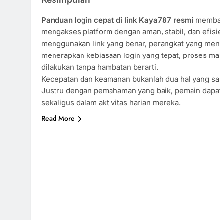
Panduan login cepat di link Kaya787 resmi
memban
mengakses platform dengan aman, stabil, dan efis
menggunakan link yang benar, perangkat yang men
menerapkan kebiasaan login yang tepat, proses ma
dilakukan tanpa hambatan berarti.
Kecepatan dan keamanan bukanlah dua hal yang sal
Justru dengan pemahaman yang baik, pemain dapa
sekaligus dalam aktivitas harian mereka.
Read More