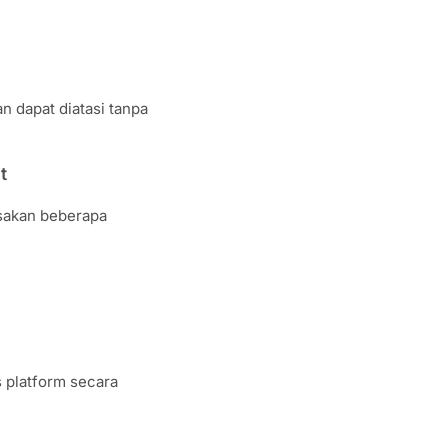
n dapat diatasi tanpa
t
sakan beberapa
 platform secara