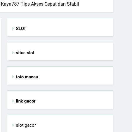
Kaya787 Tips Akses Cepat dan Stabil
SLOT
situs slot
toto macau
link gacor
slot gacor