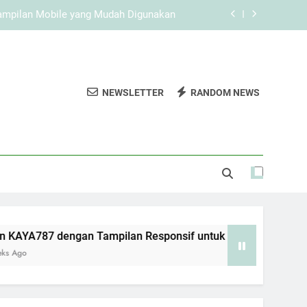
mpilan Mobile yang Mudah Digunakan
lan Responsif untuk Pengguna Mobile
 yang Konsisten di Berbagai Browser
NEWSLETTER
RANDOM NEWS
ampilan Mobile yang Mudah Dipahami
ia
mpilan Mobile yang Mudah Digunakan
urniture Indonesia. Pilihan Ideal Untuk Ruang Luar Rumah.
lan Responsif untuk Pengguna Mobile
 yang Konsisten di Berbagai Browser
7 dengan Tampilan Responsif untuk Pengguna Mobile