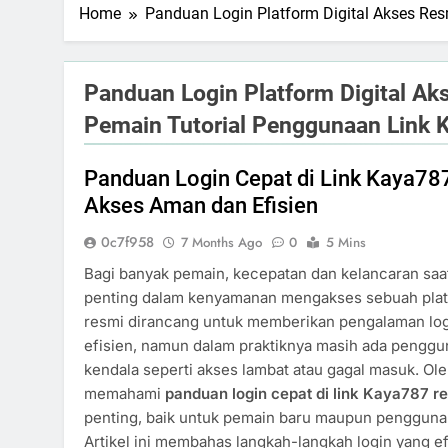
Home
Panduan Login Platform Digital Akses Re
Panduan Login Platform Digital 
Pemain Tutorial Penggunaan Link K
Panduan Login Cepat di Link Kaya78
Akses Aman dan Efisien
0c7f958
7 Months Ago
0
5 Mins
Bagi banyak pemain, kecepatan dan kelancaran saat
penting dalam kenyamanan mengakses sebuah plat
resmi dirancang untuk memberikan pengalaman lo
efisien, namun dalam praktiknya masih ada pengg
kendala seperti akses lambat atau gagal masuk. Ole
memahami
panduan login cepat di link Kaya787 r
penting, baik untuk pemain baru maupun pengguna
Artikel ini membahas langkah-langkah login yang efe