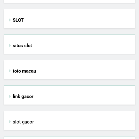
SLOT
situs slot
toto macau
link gacor
slot gacor