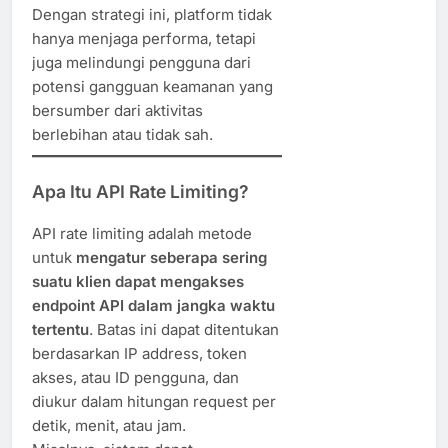
Dengan strategi ini, platform tidak
hanya menjaga performa, tetapi
juga melindungi pengguna dari
potensi gangguan keamanan yang
bersumber dari aktivitas
berlebihan atau tidak sah.
Apa Itu API Rate Limiting?
API rate limiting adalah metode
untuk
mengatur seberapa sering
suatu klien dapat mengakses
endpoint API dalam jangka waktu
tertentu
. Batas ini dapat ditentukan
berdasarkan IP address, token
akses, atau ID pengguna, dan
diukur dalam hitungan request per
detik, menit, atau jam.