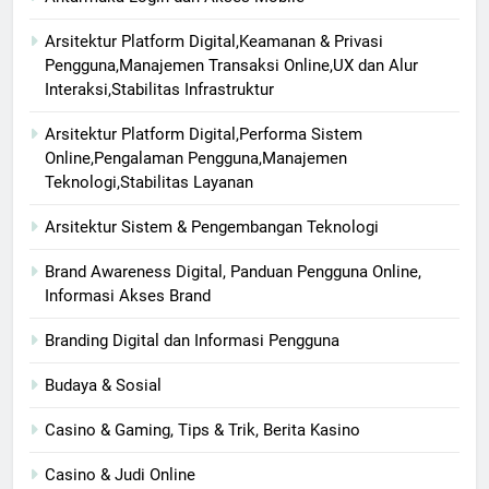
Arsitektur Platform Digital,Keamanan & Privasi
Pengguna,Manajemen Transaksi Online,UX dan Alur
Interaksi,Stabilitas Infrastruktur
Arsitektur Platform Digital,Performa Sistem
Online,Pengalaman Pengguna,Manajemen
Teknologi,Stabilitas Layanan
Arsitektur Sistem & Pengembangan Teknologi
Brand Awareness Digital, Panduan Pengguna Online,
Informasi Akses Brand
Branding Digital dan Informasi Pengguna
Budaya & Sosial
Casino & Gaming, Tips & Trik, Berita Kasino
Casino & Judi Online