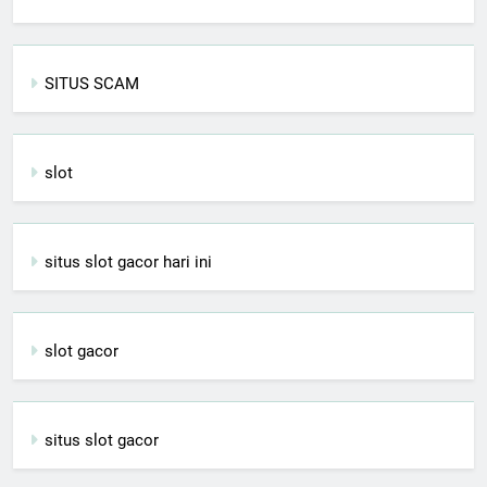
SITUS SCAM
slot
situs slot gacor hari ini
slot gacor
situs slot gacor