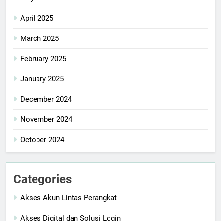
April 2025
March 2025
February 2025
January 2025
December 2024
November 2024
October 2024
Categories
Akses Akun Lintas Perangkat
Akses Digital dan Solusi Login