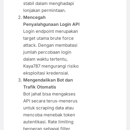
stabil dalam menghadapi
lonjakan permintaan.
Mencegah
Penyalahgunaan Login API
Login endpoint merupakan
target utama brute force
attack. Dengan membatasi
jumlah percobaan login
dalam waktu tertentu,
Kaya787 mengurangi risiko
eksploitasi kredensial.
Mengendalikan Bot dan
Trafik Otomatis
Bot jahat bisa mengakses
API secara terus-menerus
untuk scraping data atau
mencoba menebak token
autentikasi. Rate limiting
berperan sebagai filter