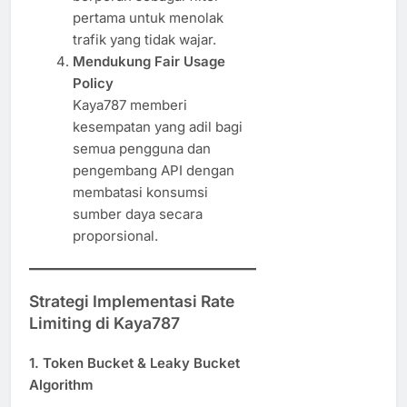
pertama untuk menolak
trafik yang tidak wajar.
Mendukung Fair Usage
Policy
Kaya787 memberi
kesempatan yang adil bagi
semua pengguna dan
pengembang API dengan
membatasi konsumsi
sumber daya secara
proporsional.
Strategi Implementasi Rate
Limiting di Kaya787
1.
Token Bucket & Leaky Bucket
Algorithm