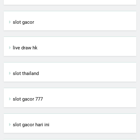
slot gacor
live draw hk
slot thailand
slot gacor 777
slot gacor hari ini