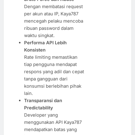
Dengan membatasi request
per akun atau IP, Kaya787
mencegah pelaku mencoba
ribuan password dalam
waktu singkat.
Performa API Lebih
Konsisten
Rate limiting memastikan
tiap pengguna mendapat
respons yang adil dan cepat
tanpa gangguan dari
konsumsi berlebihan pihak
lain.
Transparansi dan
Predictability
Developer yang
menggunakan API Kaya787
mendapatkan batas yang