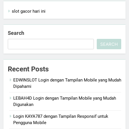
slot gacor hari ini
Search
SEARCH
Recent Posts
EDWINSLOT Login dengan Tampilan Mobile yang Mudah
Dipahami
LEBAH4D Login dengan Tampilan Mobile yang Mudah
Digunakan
Login KAYA787 dengan Tampilan Responsif untuk
Pengguna Mobile