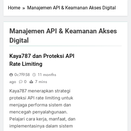
Home
Manajemen API & Keamanan Akses Digital
Manajemen API & Keamanan Akses
Digital
Kaya787 dan Proteksi API
Rate Limiting
0c7f958
11 months
ago
0
7 mins
Kaya787 menerapkan strategi
proteksi API rate limiting untuk
menjaga performa sistem dan
mencegah penyalahgunaan.
Pelajari cara kerja, manfaat, dan
implementasinya dalam sistem