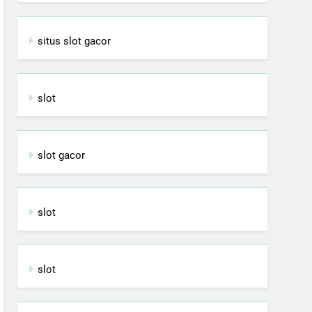
situs slot gacor
slot
slot gacor
slot
slot