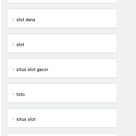
slot dana
slot
situs slot gacor
toto
situs slot