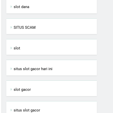
slot dana
SITUS SCAM
slot
situs slot gacor hari ini
slot gacor
situs slot gacor