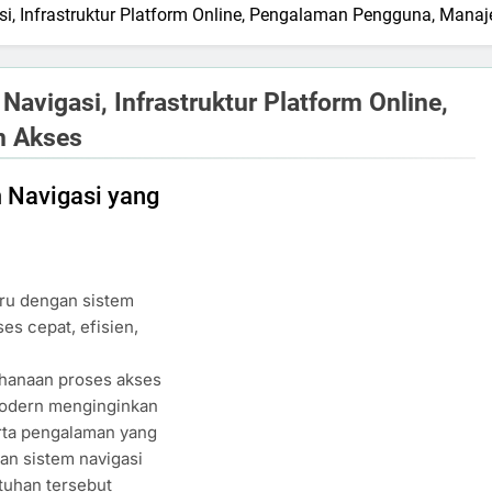
asi, Infrastruktur Platform Online, Pengalaman Pengguna, Man
 Navigasi, Infrastruktur Platform Online,
n Akses
m Navigasi yang
ru dengan sistem
es cepat, efisien,
hanaan proses akses
modern menginginkan
serta pengalaman yang
an sistem navigasi
utuhan tersebut