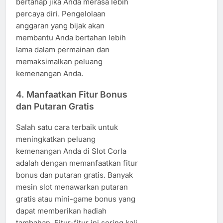
bertahap jika Anda merasa lebih
percaya diri. Pengelolaan
anggaran yang bijak akan
membantu Anda bertahan lebih
lama dalam permainan dan
memaksimalkan peluang
kemenangan Anda.
4. Manfaatkan Fitur Bonus
dan Putaran Gratis
Salah satu cara terbaik untuk
meningkatkan peluang
kemenangan Anda di Slot Corla
adalah dengan memanfaatkan fitur
bonus dan putaran gratis. Banyak
mesin slot menawarkan putaran
gratis atau mini-game bonus yang
dapat memberikan hadiah
tambahan. Fitur-fitur ini sering kali