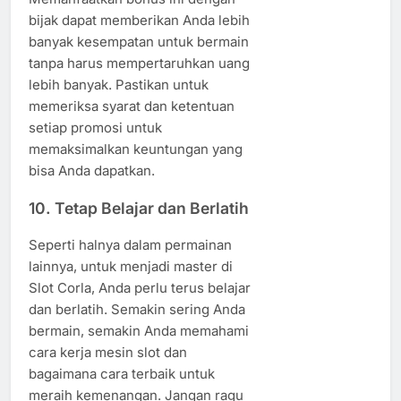
bijak dapat memberikan Anda lebih
banyak kesempatan untuk bermain
tanpa harus mempertaruhkan uang
lebih banyak. Pastikan untuk
memeriksa syarat dan ketentuan
setiap promosi untuk
memaksimalkan keuntungan yang
bisa Anda dapatkan.
10. Tetap Belajar dan Berlatih
Seperti halnya dalam permainan
lainnya, untuk menjadi master di
Slot Corla, Anda perlu terus belajar
dan berlatih. Semakin sering Anda
bermain, semakin Anda memahami
cara kerja mesin slot dan
bagaimana cara terbaik untuk
meraih kemenangan. Jangan ragu