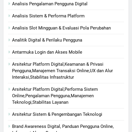
Analisis Pengalaman Pengguna Digital
Analisis Sistem & Performa Platform
Analisis Slot Mingguan & Evaluasi Pola Perubahan
Analitik Digital & Perilaku Pengguna
Antarmuka Login dan Akses Mobile
Arsitektur Platform Digital,Keamanan & Privasi
Pengguna,Manajemen Transaksi Online,UX dan Alur
Interaksi,Stabilitas Infrastruktur
Arsitektur Platform Digital,Performa Sistem
Online,Pengalaman Pengguna,Manajemen
Teknologi,Stabilitas Layanan
Arsitektur Sistem & Pengembangan Teknologi
Brand Awareness Digital, Panduan Pengguna Online,