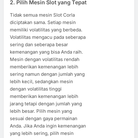
2. Pilih Mesin Slot yang Tepat
Tidak semua mesin Slot Corla
diciptakan sama. Setiap mesin
memiliki volatilitas yang berbeda.
Volatilitas mengacu pada seberapa
sering dan seberapa besar
kemenangan yang bisa Anda raih.
Mesin dengan volatilitas rendah
memberikan kemenangan lebih
sering namun dengan jumlah yang
lebih kecil, sedangkan mesin
dengan volatilitas tinggi
memberikan kemenangan lebih
jarang tetapi dengan jumlah yang
lebih besar. Pilih mesin yang
sesuai dengan gaya permainan
Anda. Jika Anda ingin kemenangan
yang lebih sering, pilih mesin