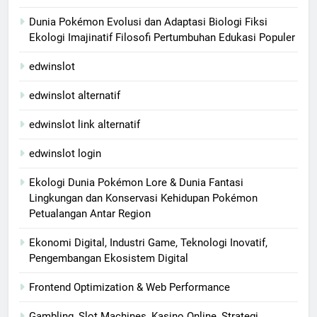
Dunia Pokémon Evolusi dan Adaptasi Biologi Fiksi
Ekologi Imajinatif Filosofi Pertumbuhan Edukasi Populer
edwinslot
edwinslot alternatif
edwinslot link alternatif
edwinslot login
Ekologi Dunia Pokémon Lore & Dunia Fantasi
Lingkungan dan Konservasi Kehidupan Pokémon
Petualangan Antar Region
Ekonomi Digital, Industri Game, Teknologi Inovatif,
Pengembangan Ekosistem Digital
Frontend Optimization & Web Performance
Gambling, Slot Machines, Kasino Online, Strategi