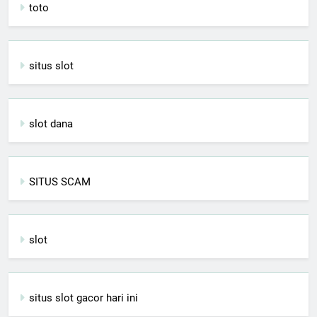
toto
situs slot
slot dana
SITUS SCAM
slot
situs slot gacor hari ini