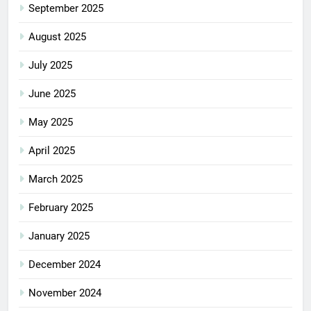
September 2025
August 2025
July 2025
June 2025
May 2025
April 2025
March 2025
February 2025
January 2025
December 2024
November 2024