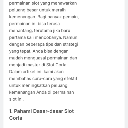
permainan slot yang menawarkan
peluang besar untuk meraih
kemenangan. Bagi banyak pemain,
permainan ini bisa terasa
menantang, terutama jika baru
pertama kali mencobanya. Namun,
dengan beberapa tips dan strategi
yang tepat, Anda bisa dengan
mudah menguasai permainan dan
menjadi master di Slot Corla.
Dalam artikel ini, kami akan
membahas cara-cara yang efektif
untuk meningkatkan peluang
kemenangan Anda di permainan
slot ini.
1. Pahami Dasar-dasar Slot
Corla