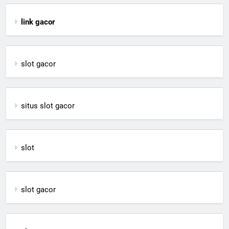
link gacor
slot gacor
situs slot gacor
slot
slot gacor