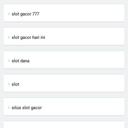
slot gacor 777
slot gacor hari ini
slot dana
slot
situs slot gacor