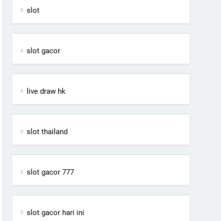
slot
slot gacor
live draw hk
slot thailand
slot gacor 777
slot gacor hari ini