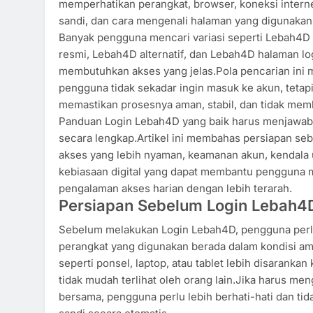
memperhatikan perangkat, browser, koneksi intern
sandi, dan cara mengenali halaman yang digunakan
Banyak pengguna mencari variasi seperti Lebah4D
resmi, Lebah4D alternatif, dan Lebah4D halaman l
membutuhkan akses yang jelas.Pola pencarian ini
pengguna tidak sekadar ingin masuk ke akun, tetapi
memastikan prosesnya aman, stabil, dan tidak me
Panduan Login Lebah4D yang baik harus menjawab
secara lengkap.Artikel ini membahas persiapan seb
akses yang lebih nyaman, keamanan akun, kendala
kebiasaan digital yang dapat membantu pengguna 
pengalaman akses harian dengan lebih terarah.
Persiapan Sebelum Login Lebah4
Sebelum melakukan Login Lebah4D, pengguna per
perangkat yang digunakan berada dalam kondisi am
seperti ponsel, laptop, atau tablet lebih disarankan
tidak mudah terlihat oleh orang lain.Jika harus m
bersama, pengguna perlu lebih berhati-hati dan ti