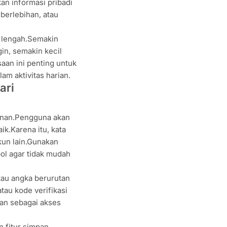
n informasi pribadi
 berlebihan, atau
 lengah.Semakin
in, semakin kecil
aan ini penting untuk
m aktivitas harian.
ari
anan.Pengguna akan
ik.Karena itu, kata
kun lain.Gunakan
bol agar tidak mudah
tau angka berurutan
tau kode verifikasi
kan sebagai akses
 fitur simpan