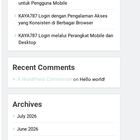
untuk Pengguna Mobile
KAYA787 Login dengan Pengalaman Akses
yang Konsisten di Berbagai Browser
KAYA787 Login melalui Perangkat Mobile dan
Desktop
Recent Comments
A WordPress Commenter
on
Hello world!
Archives
July 2026
June 2026