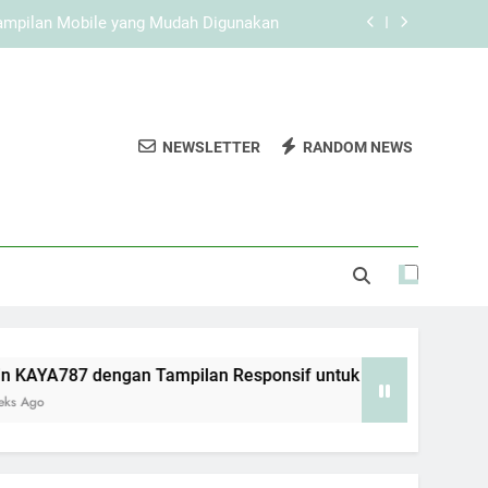
mpilan Mobile yang Mudah Digunakan
lan Responsif untuk Pengguna Mobile
 yang Konsisten di Berbagai Browser
NEWSLETTER
RANDOM NEWS
ampilan Mobile yang Mudah Dipahami
ia
mpilan Mobile yang Mudah Digunakan
urniture Indonesia. Pilihan Ideal Untuk Ruang Luar Rumah.
lan Responsif untuk Pengguna Mobile
 yang Konsisten di Berbagai Browser
dengan Tampilan Responsif untuk Pengguna Mobile
KAY
3 We