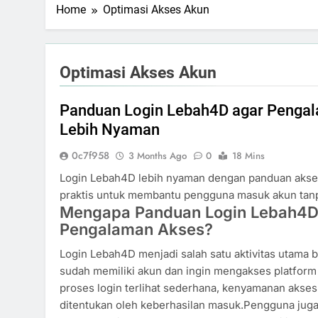
Home
Optimasi Akses Akun
Optimasi Akses Akun
Panduan Login Lebah4D agar Penga
Lebih Nyaman
0c7f958
3 Months Ago
0
18 Mins
Login Lebah4D lebih nyaman dengan panduan akses
praktis untuk membantu pengguna masuk akun tan
Mengapa Panduan Login Lebah4D 
Pengalaman Akses?
Login Lebah4D menjadi salah satu aktivitas utama
sudah memiliki akun dan ingin mengakses platform
proses login terlihat sederhana, kenyamanan akses
ditentukan oleh keberhasilan masuk.Pengguna juga