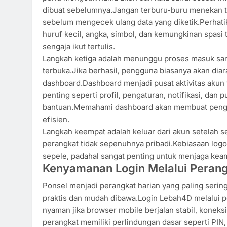
dibuat sebelumnya.Jangan terburu-buru menekan 
sebelum mengecek ulang data yang diketik.Perhati
huruf kecil, angka, simbol, dan kemungkinan spasi
sengaja ikut tertulis.
Langkah ketiga adalah menunggu proses masuk sa
terbuka.Jika berhasil, pengguna biasanya akan dia
dashboard.Dashboard menjadi pusat aktivitas akun
penting seperti profil, pengaturan, notifikasi, dan p
bantuan.Memahami dashboard akan membuat penga
efisien.
Langkah keempat adalah keluar dari akun setelah se
perangkat tidak sepenuhnya pribadi.Kebiasaan logo
sepele, padahal sangat penting untuk menjaga kea
Kenyamanan Login Melalui Perang
Ponsel menjadi perangkat harian yang paling serin
praktis dan mudah dibawa.Login Lebah4D melalui p
nyaman jika browser mobile berjalan stabil, koneksi
perangkat memiliki perlindungan dasar seperti PIN, po