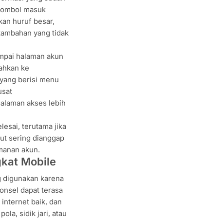
tombol masuk
kan huruf besar,
 tambahan yang tidak
mpai halaman akun
rahkan ke
 yang berisi menu
usat
laman akses lebih
lesai, terutama jika
ut sering dianggap
manan akun.
kat Mobile
g digunakan karena
onsel dapat terasa
 internet baik, dan
la, sidik jari, atau