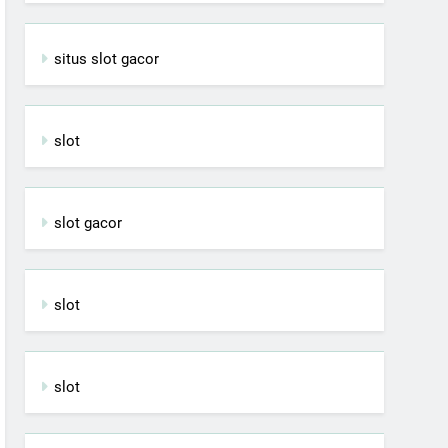
situs slot gacor
slot
slot gacor
slot
slot