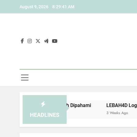
Skip
August 9, 2026
8:29:42 AM
to
content
Out
Lengkapi T
Mobile yang Mudah Dipahami
LEBAH4D Login dengan Ta
3 Weeks Ago
HEADLINES