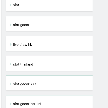
slot
slot gacor
live draw hk
slot thailand
slot gacor 777
slot gacor hari ini