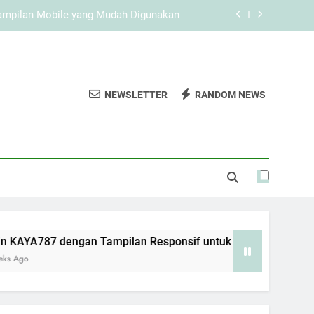
mpilan Mobile yang Mudah Digunakan
lan Responsif untuk Pengguna Mobile
 yang Konsisten di Berbagai Browser
NEWSLETTER
RANDOM NEWS
ampilan Mobile yang Mudah Dipahami
ia
mpilan Mobile yang Mudah Digunakan
urniture Indonesia. Pilihan Ideal Untuk Ruang Luar Rumah.
lan Responsif untuk Pengguna Mobile
 yang Konsisten di Berbagai Browser
dengan Tampilan Responsif untuk Pengguna Mobile
KAY
3 We