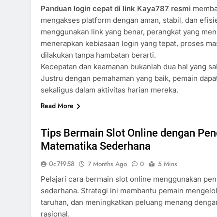
Panduan login cepat di link Kaya787 resmi
memban
mengakses platform dengan aman, stabil, dan efis
menggunakan link yang benar, perangkat yang men
menerapkan kebiasaan login yang tepat, proses ma
dilakukan tanpa hambatan berarti.
Kecepatan dan keamanan bukanlah dua hal yang sal
Justru dengan pemahaman yang baik, pemain dapa
sekaligus dalam aktivitas harian mereka.
Read More
Tips Bermain Slot Online dengan Pe
Matematika Sederhana
0c7f958
7 Months Ago
0
5 Mins
Pelajari cara bermain slot online menggunakan pe
sederhana. Strategi ini membantu pemain mengelo
taruhan, dan meningkatkan peluang menang dengan
rasional.