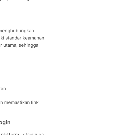
g menghubungkan
liki standar keamanan
r utama, sehingga
ten
ah memastikan link
ogin
platform, tetapi juga