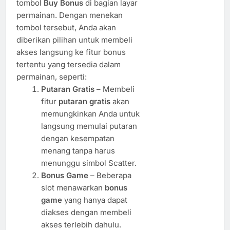
tombol
Buy Bonus
di bagian layar
permainan. Dengan menekan
tombol tersebut, Anda akan
diberikan pilihan untuk membeli
akses langsung ke fitur bonus
tertentu yang tersedia dalam
permainan, seperti:
Putaran Gratis
– Membeli
fitur
putaran gratis
akan
memungkinkan Anda untuk
langsung memulai putaran
dengan kesempatan
menang tanpa harus
menunggu simbol Scatter.
Bonus Game
– Beberapa
slot menawarkan
bonus
game
yang hanya dapat
diakses dengan membeli
akses terlebih dahulu.