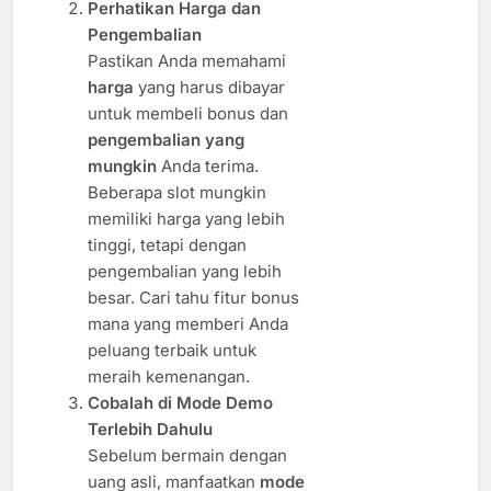
Perhatikan Harga dan
Pengembalian
Pastikan Anda memahami
harga
yang harus dibayar
untuk membeli bonus dan
pengembalian yang
mungkin
Anda terima.
Beberapa slot mungkin
memiliki harga yang lebih
tinggi, tetapi dengan
pengembalian yang lebih
besar. Cari tahu fitur bonus
mana yang memberi Anda
peluang terbaik untuk
meraih kemenangan.
Cobalah di Mode Demo
Terlebih Dahulu
Sebelum bermain dengan
uang asli, manfaatkan
mode