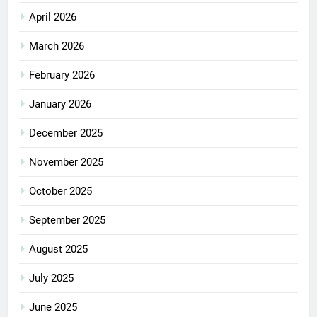
April 2026
March 2026
February 2026
January 2026
December 2025
November 2025
October 2025
September 2025
August 2025
July 2025
June 2025