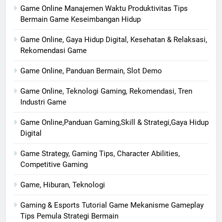
Game Online Manajemen Waktu Produktivitas Tips
Bermain Game Keseimbangan Hidup
Game Online, Gaya Hidup Digital, Kesehatan & Relaksasi,
Rekomendasi Game
Game Online, Panduan Bermain, Slot Demo
Game Online, Teknologi Gaming, Rekomendasi, Tren
Industri Game
Game Online,Panduan Gaming,Skill & Strategi,Gaya Hidup
Digital
Game Strategy, Gaming Tips, Character Abilities,
Competitive Gaming
Game, Hiburan, Teknologi
Gaming & Esports Tutorial Game Mekanisme Gameplay
Tips Pemula Strategi Bermain