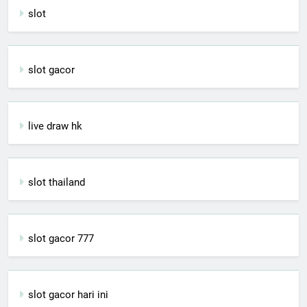
slot
slot gacor
live draw hk
slot thailand
slot gacor 777
slot gacor hari ini