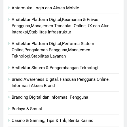
Antarmuka Login dan Akses Mobile
Arsitektur Platform Digital,Keamanan & Privasi
Pengguna,Manajemen Transaksi Online,UX dan Alur
Interaksi,Stabilitas Infrastruktur
Arsitektur Platform Digital,Performa Sistem
Online,Pengalaman Pengguna,Manajemen
Teknologi,Stabilitas Layanan
Arsitektur Sistem & Pengembangan Teknologi
Brand Awareness Digital, Panduan Pengguna Online,
Informasi Akses Brand
Branding Digital dan Informasi Pengguna
Budaya & Sosial
Casino & Gaming, Tips & Trik, Berita Kasino