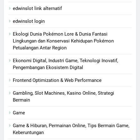
edwinslot link alternatif
edwinslot login
Ekologi Dunia Pokémon Lore & Dunia Fantasi
Lingkungan dan Konservasi Kehidupan Pokémon
Petualangan Antar Region
Ekonomi Digital, Industri Game, Teknologi Inovatif,
Pengembangan Ekosistem Digital
Frontend Optimization & Web Performance
Gambling, Slot Machines, Kasino Online, Strategi
Bermain
Game
Game & Hiburan, Permainan Online, Tips Bermain Game,
Keberuntungan