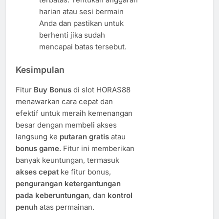
harian atau sesi bermain
Anda dan pastikan untuk
berhenti jika sudah
mencapai batas tersebut.
Kesimpulan
Fitur
Buy Bonus
di slot HORAS88
menawarkan cara cepat dan
efektif untuk meraih kemenangan
besar dengan membeli akses
langsung ke
putaran gratis
atau
bonus game
. Fitur ini memberikan
banyak keuntungan, termasuk
akses cepat
ke fitur bonus,
pengurangan ketergantungan
pada keberuntungan
, dan
kontrol
penuh
atas permainan.