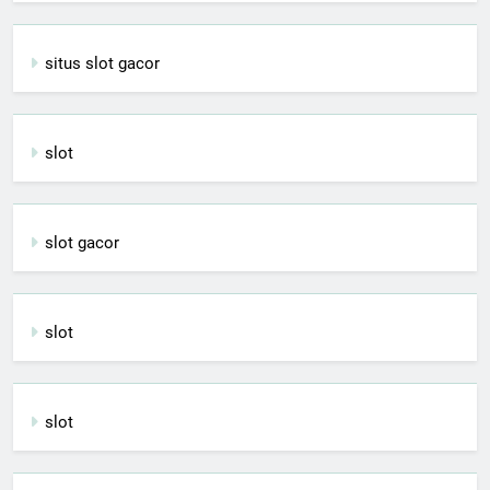
situs slot gacor
slot
slot gacor
slot
slot