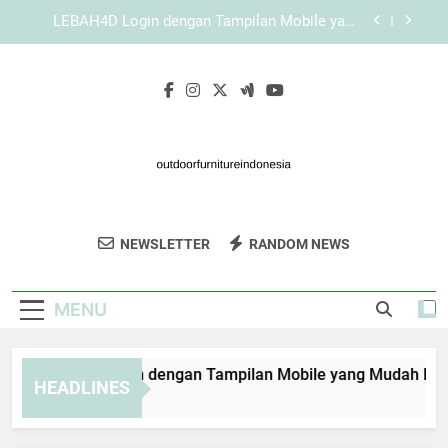
Skip
Login KAYA787 dengan Tampilan Responsif untuk
to
Pengguna Mobile
content
KAYA787 Login dengan Pengalaman Akses yang
Konsisten di Berbagai Browser
EDWINSLOT Login dengan Tampilan Mobile yang
Mudah Dipahami
LEBAH4D Login dengan Tampilan Mobile yang
Mudah Digunakan
Login KAYA787 dengan Tampilan Responsif untuk
Pengguna Mobile
Outdoor
Lengkapi Taman Anda Dengan Furnitur
KAYA787 Login dengan Pengalaman Akses yang
NEWSLETTER
RANDOM NEWS
Furniture
Konsisten di Berbagai Browser
Outdoor Berkualitas Dari Outdoor Furniture
Indonesia. Pilihan Ideal Untuk Ruang Luar
Indonesia
MENU
Rumah.
WINSLOT Login dengan Tampilan Mobile yang Mudah Dipaha
HEADLINES
Weeks Ago