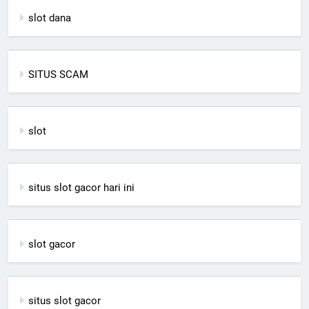
slot dana
SITUS SCAM
slot
situs slot gacor hari ini
slot gacor
situs slot gacor