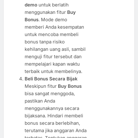
demo
untuk berlatih
menggunakan fitur
Buy
Bonus
. Mode demo
memberi Anda kesempatan
untuk mencoba membeli
bonus tanpa risiko
kehilangan uang asli, sambil
menguji fitur tersebut dan
mempelajari kapan waktu
terbaik untuk membelinya.
Beli Bonus Secara Bijak
Meskipun fitur
Buy Bonus
bisa sangat menggoda,
pastikan Anda
menggunakannya secara
bijaksana. Hindari membeli
bonus secara berlebihan,
terutama jika anggaran Anda
terbatas. Tentukan anggaran