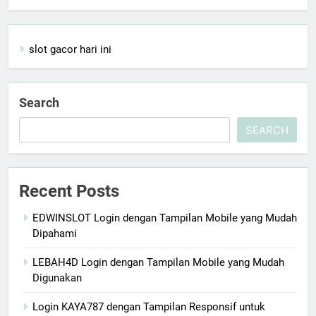
slot gacor hari ini
Search
SEARCH
Recent Posts
EDWINSLOT Login dengan Tampilan Mobile yang Mudah
Dipahami
LEBAH4D Login dengan Tampilan Mobile yang Mudah
Digunakan
Login KAYA787 dengan Tampilan Responsif untuk