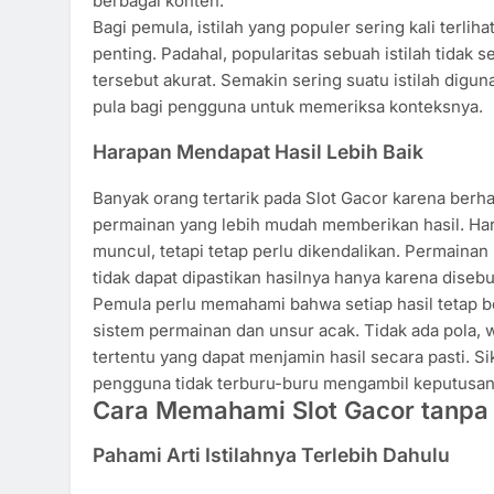
berbagai konten.
Bagi pemula, istilah yang populer sering kali terliha
penting. Padahal, popularitas sebuah istilah tidak se
tersebut akurat. Semakin sering suatu istilah digu
pula bagi pengguna untuk memeriksa konteksnya.
Harapan Mendapat Hasil Lebih Baik
Banyak orang tertarik pada Slot Gacor karena be
permainan yang lebih mudah memberikan hasil. Hara
muncul, tetapi tetap perlu dikendalikan. Permainan
tidak dapat dipastikan hasilnya hanya karena diseb
Pemula perlu memahami bahwa setiap hasil tetap 
sistem permainan dan unsur acak. Tidak ada pola, wa
tertentu yang dapat menjamin hasil secara pasti. Si
pengguna tidak terburu-buru mengambil keputusan
Cara Memahami Slot Gacor tanpa
Pahami Arti Istilahnya Terlebih Dahulu