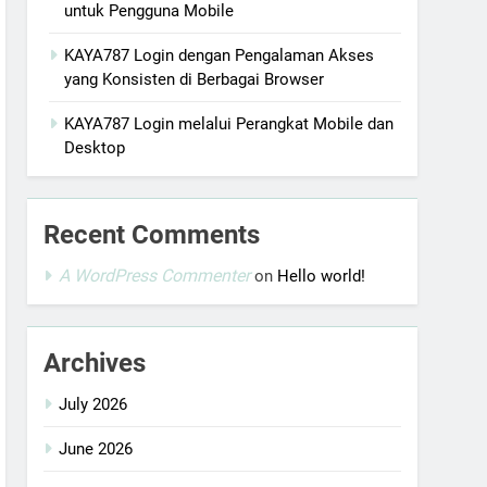
untuk Pengguna Mobile
KAYA787 Login dengan Pengalaman Akses
yang Konsisten di Berbagai Browser
KAYA787 Login melalui Perangkat Mobile dan
Desktop
Recent Comments
A WordPress Commenter
on
Hello world!
Archives
July 2026
June 2026