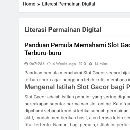
Home
Literasi Permainan Digital
Literasi Permainan Digital
Panduan Pemula Memahami Slot Gac
Terburu-buru
0c7f958
4 Weeks Ago
0
14 Mins
Panduan pemula memahami Slot Gacor secara bijak, 
terburu-buru agar pengguna lebih kritis membaca i
Mengenal Istilah Slot Gacor bagi 
Slot Gacor adalah istilah populer yang sering digu
percakapan seputar permainan slot online. Kata “g
dipahami sebagai kondisi ketika sebuah permainan
aktif, mudah memberikan hasil, atau terasa lebih 
fitur tertentu. Namun, bagi pemula, istilah ini perlu