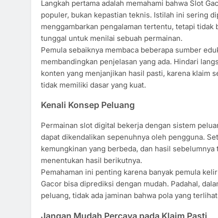
Langkah pertama adalah memahami bahwa Slot Gaco
populer, bukan kepastian teknis. Istilah ini sering d
menggambarkan pengalaman tertentu, tetapi tidak b
tunggal untuk menilai sebuah permainan.
Pemula sebaiknya membaca beberapa sumber eduk
membandingkan penjelasan yang ada. Hindari lang
konten yang menjanjikan hasil pasti, karena klaim se
tidak memiliki dasar yang kuat.
Kenali Konsep Peluang
Permainan slot digital bekerja dengan sistem peluang
dapat dikendalikan sepenuhnya oleh pengguna. Set
kemungkinan yang berbeda, dan hasil sebelumnya t
menentukan hasil berikutnya.
Pemahaman ini penting karena banyak pemula keli
Gacor bisa diprediksi dengan mudah. Padahal, dal
peluang, tidak ada jaminan bahwa pola yang terlihat
Jangan Mudah Percaya pada Klaim Pasti