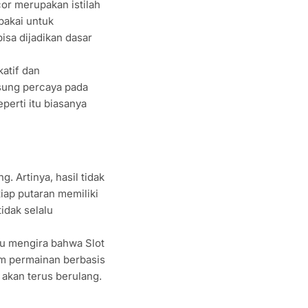
r merupakan istilah
ipakai untuk
isa dijadikan dasar
atif dan
sung percaya pada
perti itu biasanya
. Artinya, hasil tidak
iap putaran memiliki
idak selalu
ru mengira bahwa Slot
am permainan berbasis
 akan terus berulang.