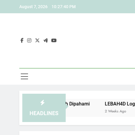
Skip
August 7, 2026
10:27:41 PM
to
content
Out
Lengkapi T
Mobile yang Mudah Dipahami
LEBAH4D Login dengan Ta
2 Weeks Ago
HEADLINES