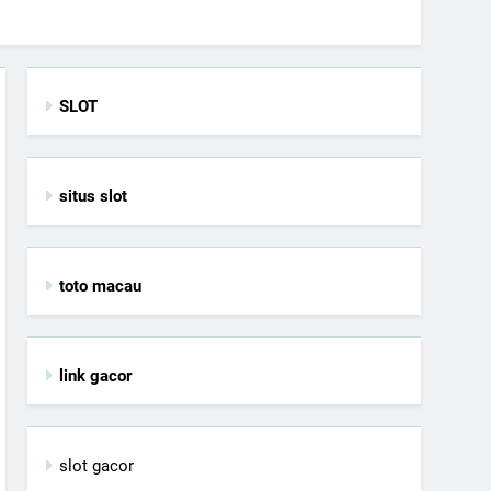
SLOT
situs slot
toto macau
link gacor
slot gacor