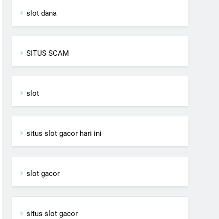
slot dana
SITUS SCAM
slot
situs slot gacor hari ini
slot gacor
situs slot gacor