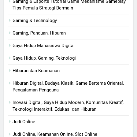
Gaming & Esports Tutorial Game Mekanisme Gameplay
Tips Pemula Strategi Bermain
Gaming & Technology
Gaming, Panduan, Hiburan
Gaya Hidup Mahasiswa Digital
Gaya Hidup, Gaming, Teknologi
Hiburan dan Keamanan
Hiburan Digital, Budaya Klasik, Game Bertema Oriental,
Pengalaman Pengguna
Inovasi Digital, Gaya Hidup Modern, Komunitas Kreatif,
Teknologi Interaktif, Edukasi dan Hiburan
Judi Online
Judi Online, Keamanan Online, Slot Online