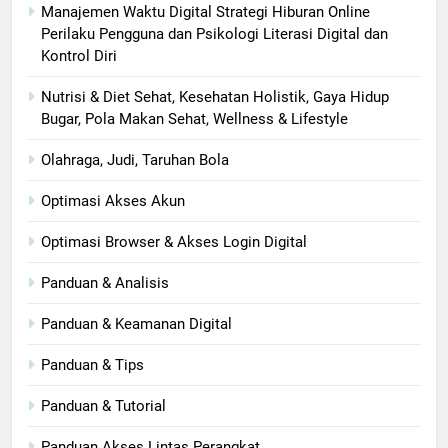
Manajemen Waktu Digital Strategi Hiburan Online
Perilaku Pengguna dan Psikologi Literasi Digital dan
Kontrol Diri
Nutrisi & Diet Sehat, Kesehatan Holistik, Gaya Hidup
Bugar, Pola Makan Sehat, Wellness & Lifestyle
Olahraga, Judi, Taruhan Bola
Optimasi Akses Akun
Optimasi Browser & Akses Login Digital
Panduan & Analisis
Panduan & Keamanan Digital
Panduan & Tips
Panduan & Tutorial
Panduan Akses Lintas Perangkat