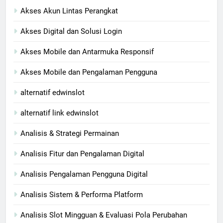
Akses Akun Lintas Perangkat
Akses Digital dan Solusi Login
Akses Mobile dan Antarmuka Responsif
Akses Mobile dan Pengalaman Pengguna
alternatif edwinslot
alternatif link edwinslot
Analisis & Strategi Permainan
Analisis Fitur dan Pengalaman Digital
Analisis Pengalaman Pengguna Digital
Analisis Sistem & Performa Platform
Analisis Slot Mingguan & Evaluasi Pola Perubahan