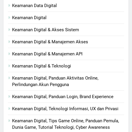
Keamanan Data Digital
Keamanan Digital
Keamanan Digital & Akses Sistem
Keamanan Digital & Manajemen Akses
Keamanan Digital & Manajemen API
Keamanan Digital & Teknologi
Keamanan Digital, Panduan Aktivitas Online,
Perlindungan Akun Pengguna
Keamanan Digital, Panduan Login, Brand Experience
Keamanan Digital, Teknologi Informasi, UX dan Privasi
Keamanan Digital, Tips Game Online, Panduan Pemula,
Dunia Game, Tutorial Teknologi, Cyber Awareness