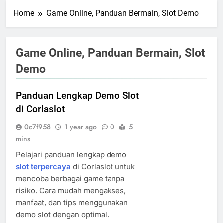
Home
Game Online, Panduan Bermain, Slot Demo
Game Online, Panduan Bermain, Slot
Demo
Panduan Lengkap Demo Slot
di Corlaslot
0c7f958
1 year ago
0
5
mins
Pelajari panduan lengkap demo
slot terpercaya
di Corlaslot untuk
mencoba berbagai game tanpa
risiko. Cara mudah mengakses,
manfaat, dan tips menggunakan
demo slot dengan optimal.