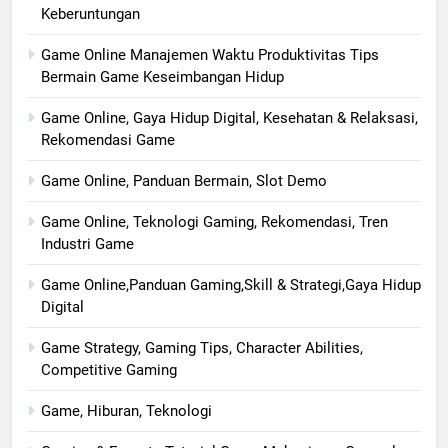
Keberuntungan
Game Online Manajemen Waktu Produktivitas Tips
Bermain Game Keseimbangan Hidup
Game Online, Gaya Hidup Digital, Kesehatan & Relaksasi,
Rekomendasi Game
Game Online, Panduan Bermain, Slot Demo
Game Online, Teknologi Gaming, Rekomendasi, Tren
Industri Game
Game Online,Panduan Gaming,Skill & Strategi,Gaya Hidup
Digital
Game Strategy, Gaming Tips, Character Abilities,
Competitive Gaming
Game, Hiburan, Teknologi