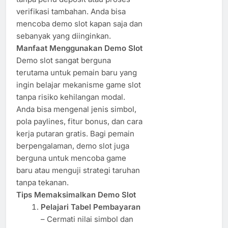
verifikasi tambahan. Anda bisa
mencoba demo slot kapan saja dan
sebanyak yang diinginkan.
Manfaat Menggunakan Demo Slot
Demo slot sangat berguna
terutama untuk pemain baru yang
ingin belajar mekanisme game slot
tanpa risiko kehilangan modal.
Anda bisa mengenal jenis simbol,
pola paylines, fitur bonus, dan cara
kerja putaran gratis. Bagi pemain
berpengalaman, demo slot juga
berguna untuk mencoba game
baru atau menguji strategi taruhan
tanpa tekanan.
Tips Memaksimalkan Demo Slot
Pelajari Tabel Pembayaran
– Cermati nilai simbol dan