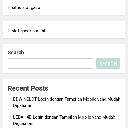
situs slot gacor
slot gacor hari ini
Search
SEARCH
Recent Posts
EDWINSLOT Login dengan Tampilan Mobile yang Mudah
Dipahami
LEBAH4D Login dengan Tampilan Mobile yang Mudah
Digunakan