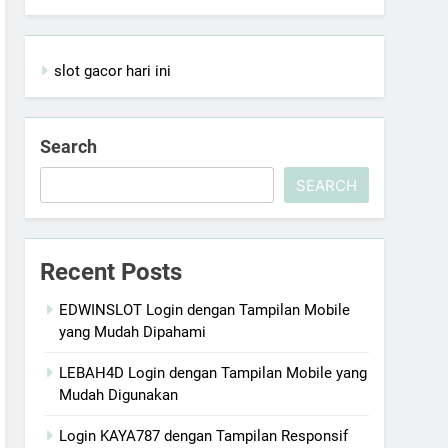
slot gacor hari ini
Search
SEARCH
Recent Posts
EDWINSLOT Login dengan Tampilan Mobile
yang Mudah Dipahami
LEBAH4D Login dengan Tampilan Mobile yang
Mudah Digunakan
Login KAYA787 dengan Tampilan Responsif