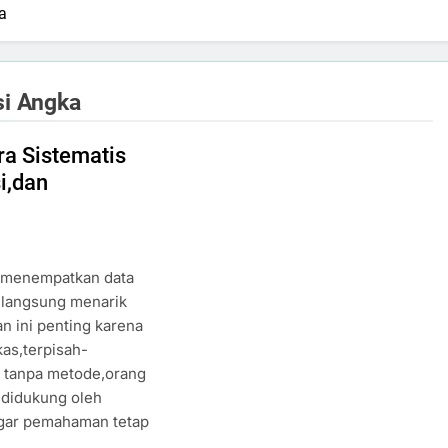
a
si Angka
a Sistematis
i,dan
i menempatkan data
k langsung menarik
n ini penting karena
kas,terpisah-
a tanpa metode,orang
 didukung oleh
 agar pemahaman tetap