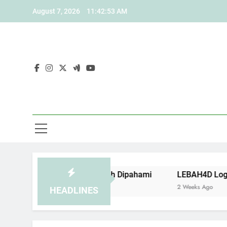
Skip
August 7, 2026
11:42:54 AM
to
content
Out
Lengkapi T
Mobile yang Mudah Dipahami
LEBAH4D Login dengan T
2 Weeks Ago
HEADLINES