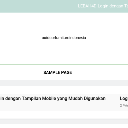
LEBAH4D Login dengan Ta
Login KAYA787 dengan Tampi
KAYA787 Login dengan Pengalaman Akses
EDWINSLOT Login dengan T
door Furniture Indones
LEBAH4D Login dengan Ta
aman Anda Dengan Furnitur Outdoor Berkualitas Dari Outdoor F
Login KAYA787 dengan Tampi
SAMPLE PAGE
KAYA787 Login dengan Pengalaman Akses
ampilan Mobile yang Mudah Digunakan
Login KAYA787 
2 Weeks Ago