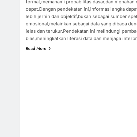
format,memahami probabilitas dasar,dan menahan d
cepat.Dengan pendekatan ini,informasi angka dapa
lebih jernih dan objektif,bukan sebagai sumber spe
emosional,melainkan sebagai data yang dibaca de
jelas dan terukur.Pendekatan ini melindungi pemba
bias,meningkatkan literasi data,dan menjaga interpre
Read More