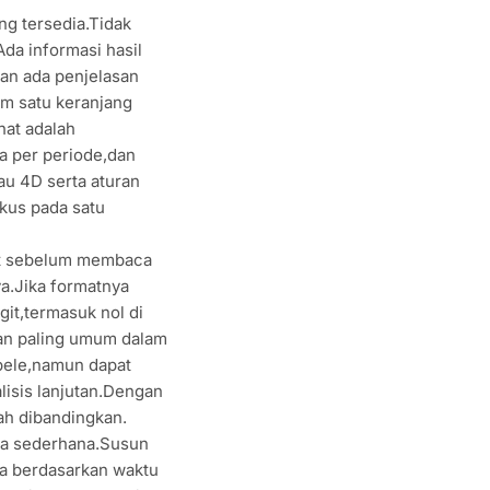
ng tersedia.Tidak
da informasi hasil
dan ada penjelasan
m satu keranjang
hat adalah
a per periode,dan
au 4D serta aturan
kus pada satu
at sebelum membaca
ya.Jika formatnya
git,termasuk nol di
han paling umum dalam
epele,namun dapat
lisis lanjutan.Dengan
ah dibandingkan.
ra sederhana.Susun
ya berdasarkan waktu