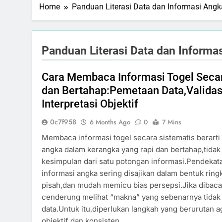
Home
Panduan Literasi Data dan Informasi Angk
Panduan Literasi Data dan Informa
Cara Membaca Informasi Togel Secar
dan Bertahap:Pemetaan Data,Validas
Interpretasi Objektif
0c7f958
6 Months Ago
0
7 Mins
Membaca informasi togel secara sistematis berart
angka dalam kerangka yang rapi dan bertahap,tida
kesimpulan dari satu potongan informasi.Pendekata
informasi angka sering disajikan dalam bentuk ring
pisah,dan mudah memicu bias persepsi.Jika dibac
cenderung melihat “makna” yang sebenarnya tidak
data.Untuk itu,diperlukan langkah yang berurutan
objektif dan konsisten.