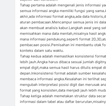
Tahap pertama adalah mengenali jenis informasi ya
semua informasi angka memiliki fungsi yang sama.A
akhir,ada informasi format angka,ada data historis,
aturan pembacaan.Mencampur semua jenis ini dala
akan membuat analisis kabur.Langkah awal yang se
memisahkan mana data mentah,misalnya hasil angk
mana informasi pendukung,seperti format 2D,3D,at
pembacaan posisi.Pemisahan ini membantu otak fo
konteks dalam satu waktu.
Tahap kedua adalah memastikan konsistensi form
lebih jauh.Angka harus dibaca sesuai jumlah digitn
empat digit,maka semua hasil harus ditulis empat di
depan.Inkonsistensi format adalah sumber kesala
membaca informasi angka.Kesalahan ini terlihat s
mengubah interpretasi posisi digit dan merusak ana
format yang konsisten,data menjadi jauh lebih mud
Tahap ketiga adalah memetakan struktur data seca
informasi dalam tabel atau daftar berurutan,misaln