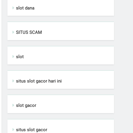
slot dana
SITUS SCAM
slot
situs slot gacor hari ini
slot gacor
situs slot gacor