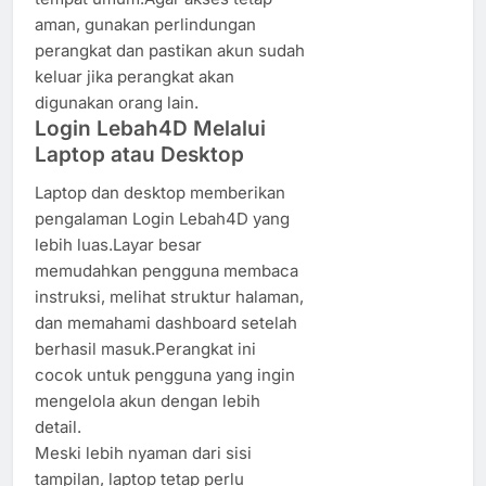
aman, gunakan perlindungan
perangkat dan pastikan akun sudah
keluar jika perangkat akan
digunakan orang lain.
Login Lebah4D Melalui
Laptop atau Desktop
Laptop dan desktop memberikan
pengalaman Login Lebah4D yang
lebih luas.Layar besar
memudahkan pengguna membaca
instruksi, melihat struktur halaman,
dan memahami dashboard setelah
berhasil masuk.Perangkat ini
cocok untuk pengguna yang ingin
mengelola akun dengan lebih
detail.
Meski lebih nyaman dari sisi
tampilan, laptop tetap perlu