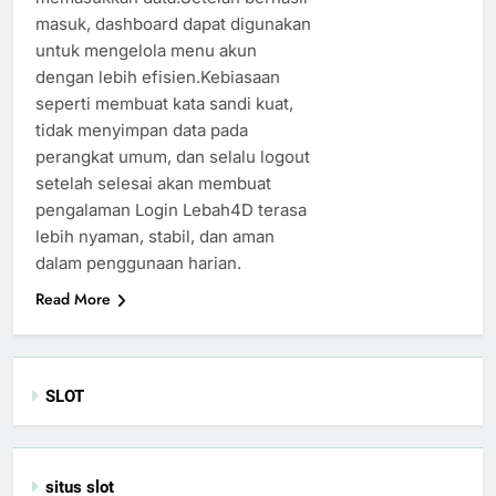
masuk, dashboard dapat digunakan
untuk mengelola menu akun
dengan lebih efisien.Kebiasaan
seperti membuat kata sandi kuat,
tidak menyimpan data pada
perangkat umum, dan selalu logout
setelah selesai akan membuat
pengalaman Login Lebah4D terasa
lebih nyaman, stabil, dan aman
dalam penggunaan harian.
Read More
SLOT
situs slot