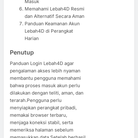
Masuk
Memahami Lebah4D Resmi
dan Alternatif Secara Aman
Panduan Keamanan Akun
Lebah4D di Perangkat
Harian
Penutup
Panduan Login Lebah4D agar
pengalaman akses lebih nyaman
membantu pengguna memahami
bahwa proses masuk akun perlu
dilakukan dengan teliti, aman, dan
terarah.Pengguna perlu
menyiapkan perangkat pribadi,
memakai browser terbaru,
menjaga koneksi stabil, serta
memeriksa halaman sebelum
memasukkan data.Setelah berhasil