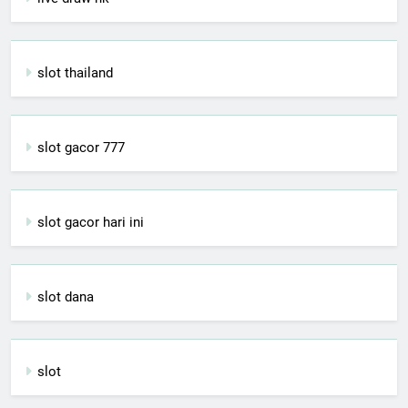
slot thailand
slot gacor 777
slot gacor hari ini
slot dana
slot