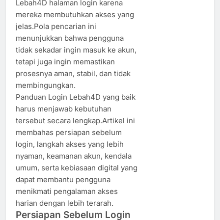
Lebah4D halaman login karena
mereka membutuhkan akses yang
jelas.Pola pencarian ini
menunjukkan bahwa pengguna
tidak sekadar ingin masuk ke akun,
tetapi juga ingin memastikan
prosesnya aman, stabil, dan tidak
membingungkan.
Panduan Login Lebah4D yang baik
harus menjawab kebutuhan
tersebut secara lengkap.Artikel ini
membahas persiapan sebelum
login, langkah akses yang lebih
nyaman, keamanan akun, kendala
umum, serta kebiasaan digital yang
dapat membantu pengguna
menikmati pengalaman akses
harian dengan lebih terarah.
Persiapan Sebelum Login