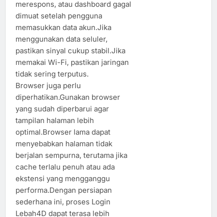
merespons, atau dashboard gagal
dimuat setelah pengguna
memasukkan data akun.Jika
menggunakan data seluler,
pastikan sinyal cukup stabil.Jika
memakai Wi-Fi, pastikan jaringan
tidak sering terputus.
Browser juga perlu
diperhatikan.Gunakan browser
yang sudah diperbarui agar
tampilan halaman lebih
optimal.Browser lama dapat
menyebabkan halaman tidak
berjalan sempurna, terutama jika
cache terlalu penuh atau ada
ekstensi yang mengganggu
performa.Dengan persiapan
sederhana ini, proses Login
Lebah4D dapat terasa lebih