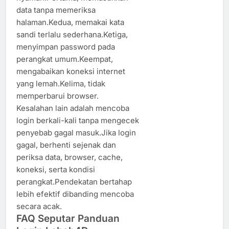
data tanpa memeriksa
halaman.Kedua, memakai kata
sandi terlalu sederhana.Ketiga,
menyimpan password pada
perangkat umum.Keempat,
mengabaikan koneksi internet
yang lemah.Kelima, tidak
memperbarui browser.
Kesalahan lain adalah mencoba
login berkali-kali tanpa mengecek
penyebab gagal masuk.Jika login
gagal, berhenti sejenak dan
periksa data, browser, cache,
koneksi, serta kondisi
perangkat.Pendekatan bertahap
lebih efektif dibanding mencoba
secara acak.
FAQ Seputar Panduan