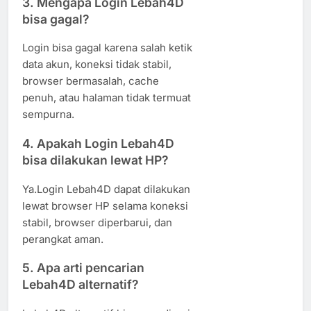
3. Mengapa Login Lebah4D
bisa gagal?
Login bisa gagal karena salah ketik
data akun, koneksi tidak stabil,
browser bermasalah, cache
penuh, atau halaman tidak termuat
sempurna.
4. Apakah Login Lebah4D
bisa dilakukan lewat HP?
Ya.Login Lebah4D dapat dilakukan
lewat browser HP selama koneksi
stabil, browser diperbarui, dan
perangkat aman.
5. Apa arti pencarian
Lebah4D alternatif?