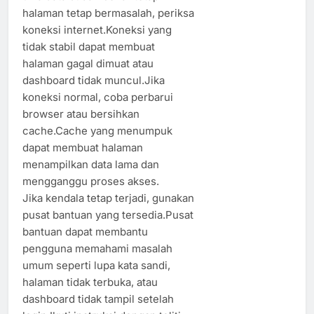
halaman tetap bermasalah, periksa
koneksi internet.Koneksi yang
tidak stabil dapat membuat
halaman gagal dimuat atau
dashboard tidak muncul.Jika
koneksi normal, coba perbarui
browser atau bersihkan
cache.Cache yang menumpuk
dapat membuat halaman
menampilkan data lama dan
mengganggu proses akses.
Jika kendala tetap terjadi, gunakan
pusat bantuan yang tersedia.Pusat
bantuan dapat membantu
pengguna memahami masalah
umum seperti lupa kata sandi,
halaman tidak terbuka, atau
dashboard tidak tampil setelah