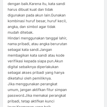
dengan baik.Karena itu, kata sandi
harus dibuat kuat dan tidak
digunakan pada akun lain.Gunakan
kombinasi huruf besar, huruf kecil,
angka, dan simbol agar tidak
mudah ditebak.
Hindari menggunakan tanggal lahir,
nama pribadi, atau angka berurutan
sebagai kata sandi.Jangan
membagikan kata sandi atau kode
verifikasi kepada siapa pun.Akun
digital sebaiknya diperlakukan
sebagai akses pribadi yang hanya
diketahui oleh pemiliknya.
Jika menggunakan perangkat
umum, jangan aktifkan fitur simpan
password.Jika memakai perangkat
pribadi, tetap aktifkan kunci
layar.Keamanan yang baik