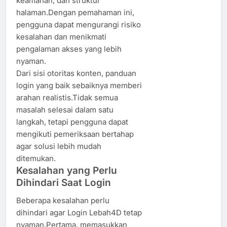
keamanan, dan struktur
halaman.Dengan pemahaman ini,
pengguna dapat mengurangi risiko
kesalahan dan menikmati
pengalaman akses yang lebih
nyaman.
Dari sisi otoritas konten, panduan
login yang baik sebaiknya memberi
arahan realistis.Tidak semua
masalah selesai dalam satu
langkah, tetapi pengguna dapat
mengikuti pemeriksaan bertahap
agar solusi lebih mudah
ditemukan.
Kesalahan yang Perlu
Dihindari Saat Login
Beberapa kesalahan perlu
dihindari agar Login Lebah4D tetap
nyaman.Pertama, memasukkan