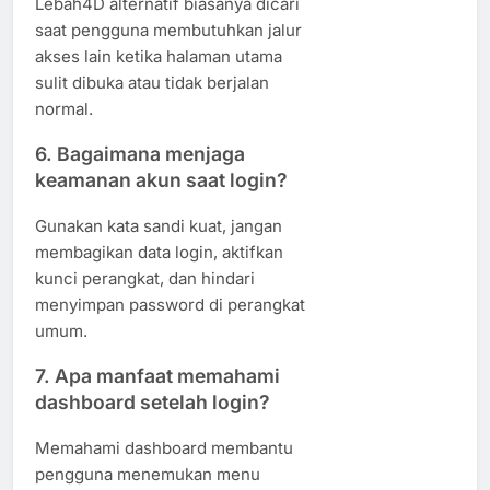
Lebah4D alternatif biasanya dicari
saat pengguna membutuhkan jalur
akses lain ketika halaman utama
sulit dibuka atau tidak berjalan
normal.
6. Bagaimana menjaga
keamanan akun saat login?
Gunakan kata sandi kuat, jangan
membagikan data login, aktifkan
kunci perangkat, dan hindari
menyimpan password di perangkat
umum.
7. Apa manfaat memahami
dashboard setelah login?
Memahami dashboard membantu
pengguna menemukan menu