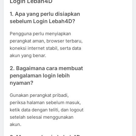
Login Lebah4D
1. Apa yang perlu disiapkan
sebelum Login Lebah4D?
Pengguna perlu menyiapkan
perangkat aman, browser terbaru,
koneksi internet stabil, serta data
akun yang benar.
2. Bagaimana cara membuat
pengalaman login lebih
nyaman?
Gunakan perangkat pribadi,
periksa halaman sebelum masuk,
ketik data dengan teliti, dan logout
setelah selesai menggunakan
akun.