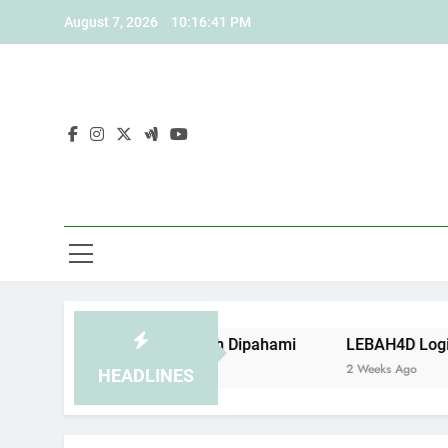
Skip
August 7, 2026
10:16:42 PM
to
content
Out
Lengkapi T
Mobile yang Mudah Dipahami
LEBAH4D Login dengan Ta
2 Weeks Ago
HEADLINES