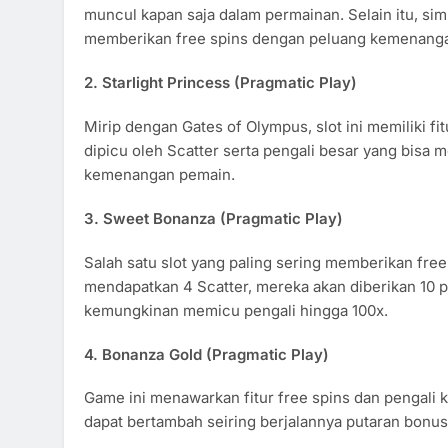
muncul kapan saja dalam permainan. Selain itu, sim
memberikan free spins dengan peluang kemenangan
2. Starlight Princess (Pragmatic Play)
Mirip dengan Gates of Olympus, slot ini memiliki fit
dipicu oleh Scatter serta pengali besar yang bisa 
kemenangan pemain.
3. Sweet Bonanza (Pragmatic Play)
Salah satu slot yang paling sering memberikan free
mendapatkan 4 Scatter, mereka akan diberikan 10 p
kemungkinan memicu pengali hingga 100x.
4. Bonanza Gold (Pragmatic Play)
Game ini menawarkan fitur free spins dan pengali
dapat bertambah seiring berjalannya putaran bonus