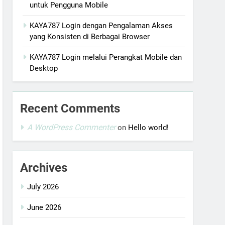
untuk Pengguna Mobile
KAYA787 Login dengan Pengalaman Akses
yang Konsisten di Berbagai Browser
KAYA787 Login melalui Perangkat Mobile dan
Desktop
Recent Comments
A WordPress Commenter
on
Hello world!
Archives
July 2026
June 2026