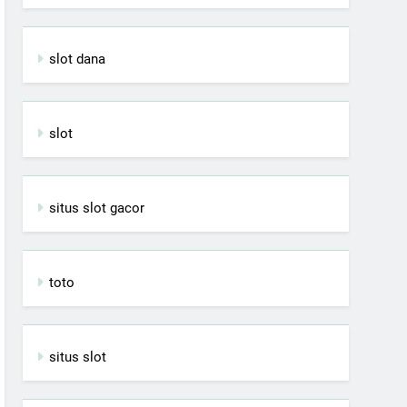
slot dana
slot
situs slot gacor
toto
situs slot