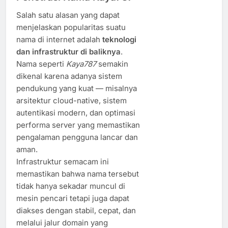
Salah satu alasan yang dapat
menjelaskan popularitas suatu
nama di internet adalah
teknologi
dan infrastruktur di baliknya
.
Nama seperti
Kaya787
semakin
dikenal karena adanya sistem
pendukung yang kuat — misalnya
arsitektur cloud-native, sistem
autentikasi modern, dan optimasi
performa server yang memastikan
pengalaman pengguna lancar dan
aman.
Infrastruktur semacam ini
memastikan bahwa nama tersebut
tidak hanya sekadar muncul di
mesin pencari tetapi juga dapat
diakses dengan stabil, cepat, dan
melalui jalur domain yang