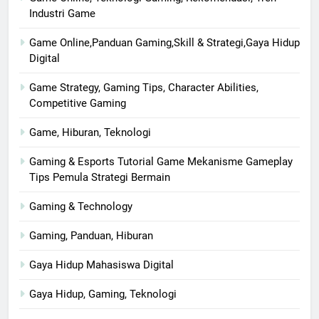
Industri Game
Game Online,Panduan Gaming,Skill & Strategi,Gaya Hidup
Digital
Game Strategy, Gaming Tips, Character Abilities,
Competitive Gaming
Game, Hiburan, Teknologi
Gaming & Esports Tutorial Game Mekanisme Gameplay
Tips Pemula Strategi Bermain
Gaming & Technology
Gaming, Panduan, Hiburan
Gaya Hidup Mahasiswa Digital
Gaya Hidup, Gaming, Teknologi