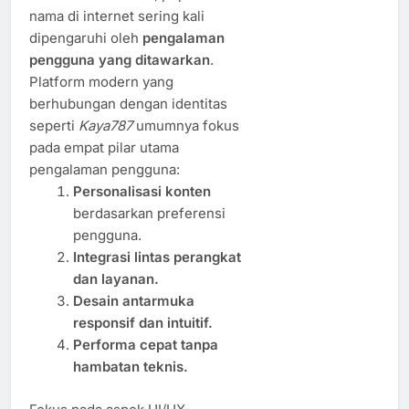
nama di internet sering kali
dipengaruhi oleh
pengalaman
pengguna yang ditawarkan
.
Platform modern yang
berhubungan dengan identitas
seperti
Kaya787
umumnya fokus
pada empat pilar utama
pengalaman pengguna:
Personalisasi konten
berdasarkan preferensi
pengguna.
Integrasi lintas perangkat
dan layanan.
Desain antarmuka
responsif dan intuitif.
Performa cepat tanpa
hambatan teknis.