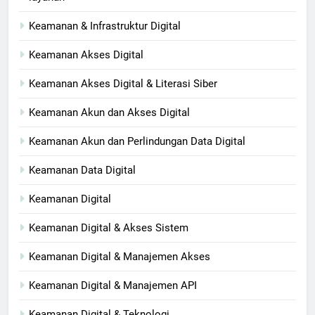
Keamanan & Infrastruktur Digital
Keamanan Akses Digital
Keamanan Akses Digital & Literasi Siber
Keamanan Akun dan Akses Digital
Keamanan Akun dan Perlindungan Data Digital
Keamanan Data Digital
Keamanan Digital
Keamanan Digital & Akses Sistem
Keamanan Digital & Manajemen Akses
Keamanan Digital & Manajemen API
Keamanan Digital & Teknologi