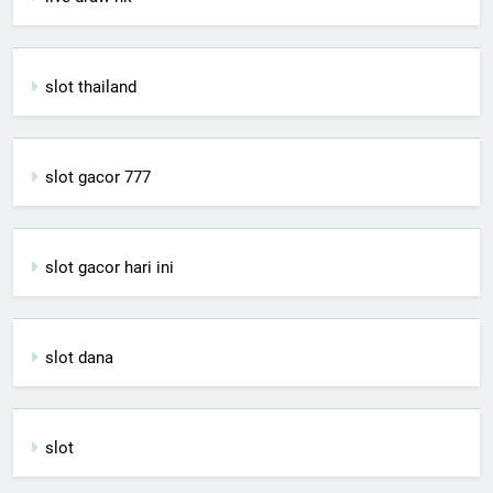
slot thailand
slot gacor 777
slot gacor hari ini
slot dana
slot