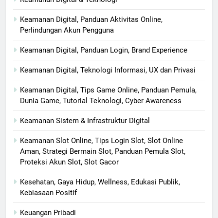
Keamanan Digital, Panduan Aktivitas Online,
Perlindungan Akun Pengguna
Keamanan Digital, Panduan Login, Brand Experience
Keamanan Digital, Teknologi Informasi, UX dan Privasi
Keamanan Digital, Tips Game Online, Panduan Pemula,
Dunia Game, Tutorial Teknologi, Cyber Awareness
Keamanan Sistem & Infrastruktur Digital
Keamanan Slot Online, Tips Login Slot, Slot Online
Aman, Strategi Bermain Slot, Panduan Pemula Slot,
Proteksi Akun Slot, Slot Gacor
Kesehatan, Gaya Hidup, Wellness, Edukasi Publik,
Kebiasaan Positif
Keuangan Pribadi