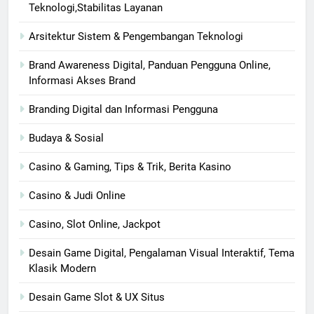
Teknologi,Stabilitas Layanan
Arsitektur Sistem & Pengembangan Teknologi
Brand Awareness Digital, Panduan Pengguna Online,
Informasi Akses Brand
Branding Digital dan Informasi Pengguna
Budaya & Sosial
Casino & Gaming, Tips & Trik, Berita Kasino
Casino & Judi Online
Casino, Slot Online, Jackpot
Desain Game Digital, Pengalaman Visual Interaktif, Tema
Klasik Modern
Desain Game Slot & UX Situs