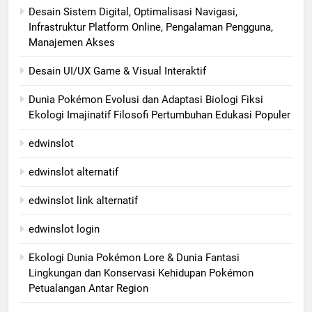
Desain Sistem Digital, Optimalisasi Navigasi,
Infrastruktur Platform Online, Pengalaman Pengguna,
Manajemen Akses
Desain UI/UX Game & Visual Interaktif
Dunia Pokémon Evolusi dan Adaptasi Biologi Fiksi
Ekologi Imajinatif Filosofi Pertumbuhan Edukasi Populer
edwinslot
edwinslot alternatif
edwinslot link alternatif
edwinslot login
Ekologi Dunia Pokémon Lore & Dunia Fantasi
Lingkungan dan Konservasi Kehidupan Pokémon
Petualangan Antar Region