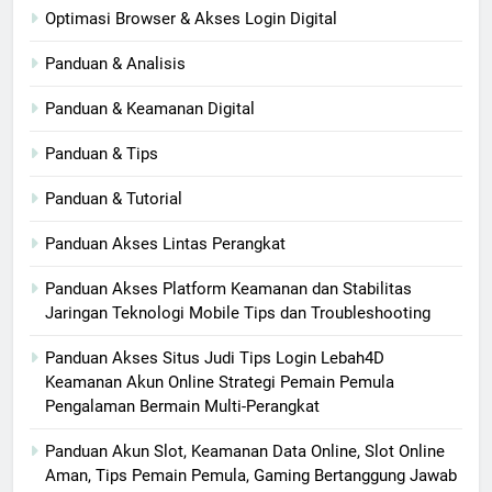
Optimasi Browser & Akses Login Digital
Panduan & Analisis
Panduan & Keamanan Digital
Panduan & Tips
Panduan & Tutorial
Panduan Akses Lintas Perangkat
Panduan Akses Platform Keamanan dan Stabilitas
Jaringan Teknologi Mobile Tips dan Troubleshooting
Panduan Akses Situs Judi Tips Login Lebah4D
Keamanan Akun Online Strategi Pemain Pemula
Pengalaman Bermain Multi-Perangkat
Panduan Akun Slot, Keamanan Data Online, Slot Online
Aman, Tips Pemain Pemula, Gaming Bertanggung Jawab