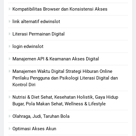
Kompatibilitas Browser dan Konsistensi Akses
link alternatif edwinslot
Literasi Permainan Digital
login edwinslot
Manajemen API & Keamanan Akses Digital
Manajemen Waktu Digital Strategi Hiburan Online
Perilaku Pengguna dan Psikologi Literasi Digital dan
Kontrol Diri
Nutrisi & Diet Sehat, Kesehatan Holistik, Gaya Hidup
Bugar, Pola Makan Sehat, Wellness & Lifestyle
Olahraga, Judi, Taruhan Bola
Optimasi Akses Akun