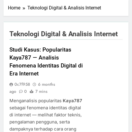
Home
Teknologi Digital & Analisis Internet
Teknologi Digital & Analisis Internet
Studi Kasus: Popularitas
Kaya787 — Analisis
Fenomena Identitas Digital di
Era Internet
0c7f958
6 months
ago
0
7 mins
Menganalisis popularitas
Kaya787
sebagai fenomena identitas digital
di internet — melihat faktor teknis,
pengalaman pengguna, serta
dampaknya terhadap cara orang