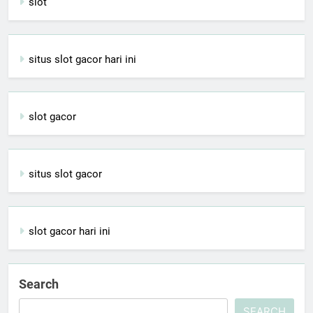
slot
situs slot gacor hari ini
slot gacor
situs slot gacor
slot gacor hari ini
Search
SEARCH