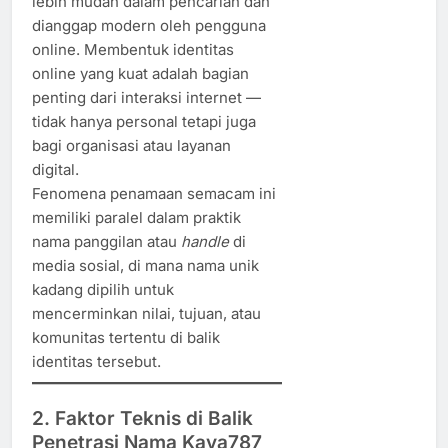
lebih mudah dalam pencarian dan
dianggap modern oleh pengguna
online. Membentuk identitas
online yang kuat adalah bagian
penting dari interaksi internet —
tidak hanya personal tetapi juga
bagi organisasi atau layanan
digital.
Fenomena penamaan semacam ini
memiliki paralel dalam praktik
nama panggilan atau
handle
di
media sosial, di mana nama unik
kadang dipilih untuk
mencerminkan nilai, tujuan, atau
komunitas tertentu di balik
identitas tersebut.
2. Faktor Teknis di Balik
Penetrasi Nama Kaya787