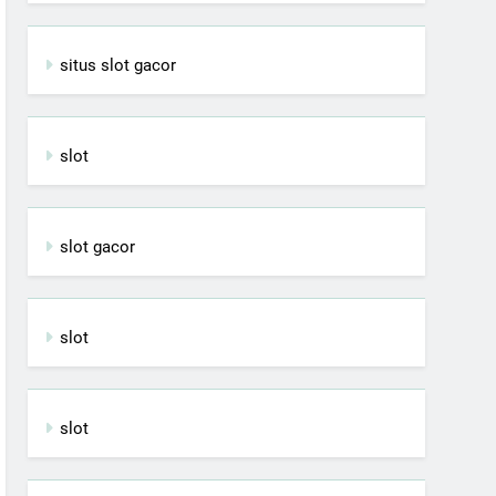
situs slot gacor
slot
slot gacor
slot
slot