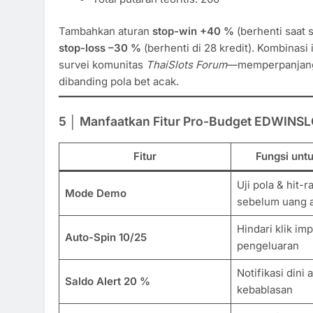
Tambahkan aturan
stop-win +40 %
(berhenti saat s
stop-loss –30 %
(berhenti di 28 kredit). Kombinasi
survei komunitas
ThaiSlots Forum
—memperpanjang
dibanding pola bet acak.
5 │ Manfaatkan Fitur Pro-Budget EDWINS
Fitur
Fungsi unt
Uji pola & hit-r
Mode Demo
sebelum uang a
Hindari klik imp
Auto-Spin 10/25
pengeluaran
Notifikasi dini 
Saldo Alert 20 %
kebablasan