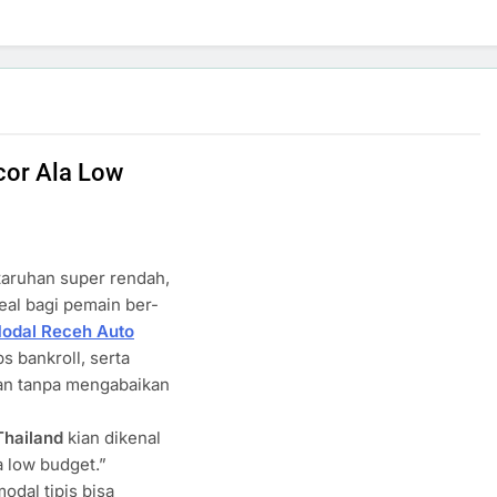
cor Ala Low
taruhan super rendah,
eal bagi pemain ber-
Modal Receh Auto
ps bankroll, serta
uan tanpa mengabaikan
hailand
kian dikenal
 low budget.”
odal tipis bisa