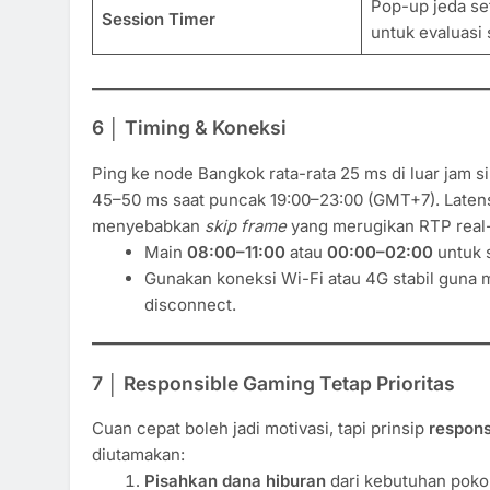
Pop-up jeda se
Session Timer
untuk evaluasi 
6 │ Timing & Koneksi
Ping ke node Bangkok rata-rata 25 ms di luar jam s
45–50 ms saat puncak 19:00–23:00 (GMT+7). Latensi
menyebabkan
skip frame
yang merugikan RTP real
Main
08:00–11:00
atau
00:00–02:00
untuk s
Gunakan koneksi Wi-Fi atau 4G stabil guna
disconnect.
7 │ Responsible Gaming Tetap Prioritas
Cuan cepat boleh jadi motivasi, tapi prinsip
respons
diutamakan:
Pisahkan dana hiburan
dari kebutuhan poko