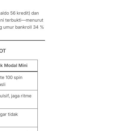
aldo 56 kredit) dan
 ini terbukti—menurut
 umur bankroll 34 %
LOT
uk Modal Mini
ate 100 spin
sli
ulsif, jaga ritme
agar tidak