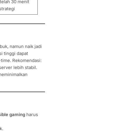
telah 30 menit
strategi
ibuk, namun naik jadi
 tinggi dapat
-time. Rekomendasi:
erver lebih stabil.
 meminimalkan
ible gaming
harus
k.