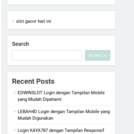
slot gacor hari ini
Search
SEARCH
Recent Posts
EDWINSLOT Login dengan Tampilan Mobile
yang Mudah Dipahami
LEBAH4D Login dengan Tampilan Mobile yang
Mudah Digunakan
Login KAYA787 dengan Tampilan Responsif