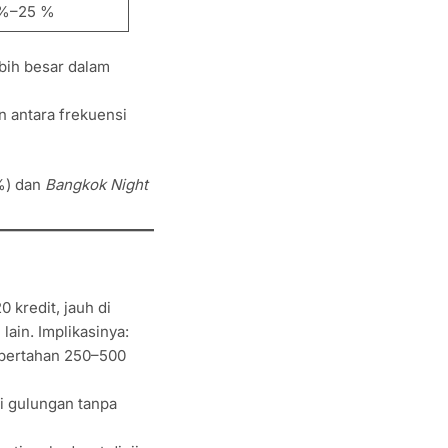
%–25 %
bih besar dalam
 antara frekuensi
%) dan
Bangkok Night
0 kredit, jauh di
lain. Implikasinya:
 bertahan 250–500
 gulungan tanpa