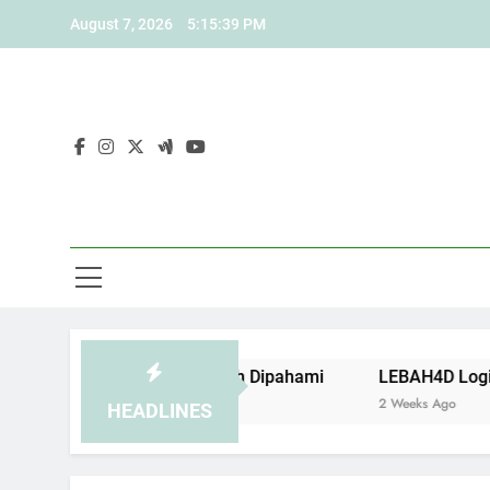
Skip
August 7, 2026
5:15:40 PM
to
content
Out
Lengkapi T
Mobile yang Mudah Dipahami
LEBAH4D Login dengan Ta
2 Weeks Ago
HEADLINES