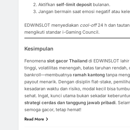
Aktifkan
self-limit deposit
bulanan.
Jangan bermain saat emosi negatif atau kele
EDWINSLOT menyediakan
cool-off
24 h dan tautan
mengikuti standar i-Gaming Council.
Kesimpulan
Fenomena
slot gacor Thailand
di EDWINSLOT lahir 
tinggi, volatilitas menengah, batas taruhan rendah, 
bankroll—membuatnya
ramah kantong
tanpa meng
payout menarik. Dengan disiplin flat-stake, pemiliha
kesadaran waktu dan risiko, modal kecil bisa tumbu
sehat. Ingat, kunci utama bukan sekadar keberuntu
strategi cerdas dan tanggung jawab pribadi
. Sela
semoga gacor, tetap hemat!
Read More