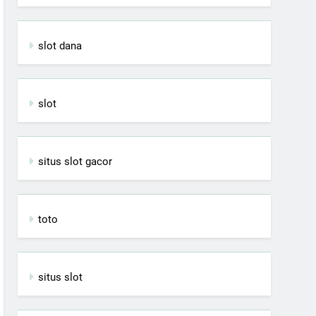
slot dana
slot
situs slot gacor
toto
situs slot