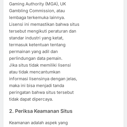
Gaming Authority (MGA), UK
Gambling Commission, atau
lembaga terkemuka lainnya.
Lisensi ini memastikan bahwa situs
tersebut mengikuti peraturan dan
standar industri yang ketat,
termasuk ketentuan tentang
permainan yang adil dan
perlindungan data pemain.
Jika situs tidak memiliki lisensi
atau tidak mencantumkan
informasi lisensinya dengan jelas,
maka ini bisa menjadi tanda
peringatan bahwa situs tersebut
tidak dapat dipercaya.
2.
Periksa Keamanan Situs
Keamanan adalah aspek yang