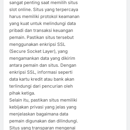
sangat penting saat memilih situs
slot online. Situs yang terpercaya
harus memiliki protokol keamanan
yang kuat untuk melindungi data
pribadi dan transaksi keuangan
pemain. Pastikan situs tersebut
menggunakan enkripsi SSL
(Secure Socket Layer), yang
mengamankan data yang dikirim
antara pemain dan situs. Dengan
enkripsi SSL, informasi seperti
data kartu kredit atau bank akan
terlindungi dari pencurian oleh
pihak ketiga.
Selain itu, pastikan situs memiliki
kebijakan privasi yang jelas yang
menjelaskan bagaimana data
pemain digunakan dan dilindungi.
Situs yang transparan mengenai