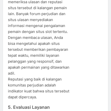
memeriksa ulasan dan reputasi
situs tersebut di kalangan pemain
lain. Banyak forum perjudian dan
situs ulasan menyediakan
informasi mengenai pengalaman
pemain dengan situs slot tertentu.
Dengan membaca ulasan, Anda
bisa mengetahui apakah situs
tersebut memberikan pembayaran
tepat waktu, memiliki layanan
pelanggan yang responsif, dan
apakah permainan yang ditawarkan
adil.
Reputasi yang baik di kalangan
komunitas perjudian adalah
indikator kuat bahwa situs tersebut
dapat dipercaya.
5.
Evaluasi Layanan