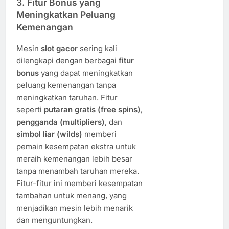
3.
Fitur Bonus yang
Meningkatkan Peluang
Kemenangan
Mesin
slot gacor
sering kali
dilengkapi dengan berbagai
fitur
bonus
yang dapat meningkatkan
peluang kemenangan tanpa
meningkatkan taruhan. Fitur
seperti
putaran gratis (free spins)
,
pengganda (multipliers)
, dan
simbol liar (wilds)
memberi
pemain kesempatan ekstra untuk
meraih kemenangan lebih besar
tanpa menambah taruhan mereka.
Fitur-fitur ini memberi kesempatan
tambahan untuk menang, yang
menjadikan mesin lebih menarik
dan menguntungkan.