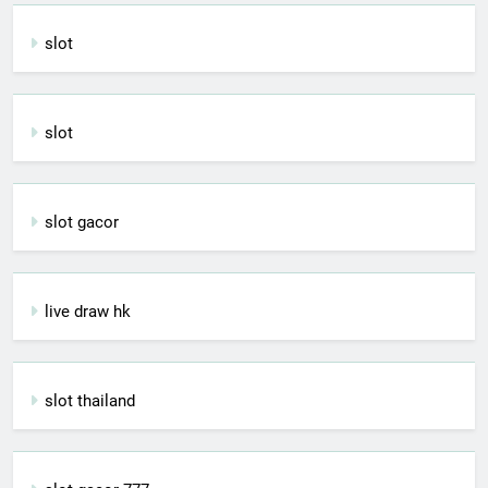
slot
slot
slot gacor
live draw hk
slot thailand