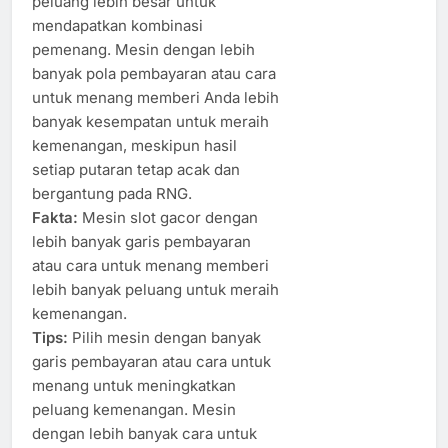
peluang lebih besar untuk
mendapatkan kombinasi
pemenang. Mesin dengan lebih
banyak pola pembayaran atau cara
untuk menang memberi Anda lebih
banyak kesempatan untuk meraih
kemenangan, meskipun hasil
setiap putaran tetap acak dan
bergantung pada RNG.
Fakta:
Mesin slot gacor dengan
lebih banyak garis pembayaran
atau cara untuk menang memberi
lebih banyak peluang untuk meraih
kemenangan.
Tips:
Pilih mesin dengan banyak
garis pembayaran atau cara untuk
menang untuk meningkatkan
peluang kemenangan. Mesin
dengan lebih banyak cara untuk