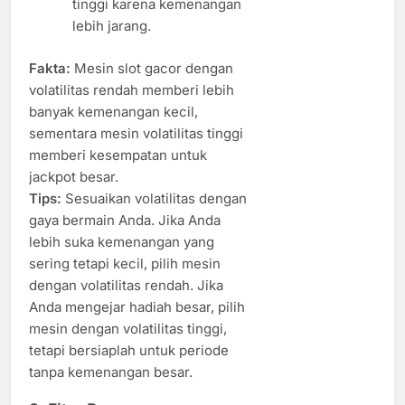
tinggi karena kemenangan
lebih jarang.
Fakta:
Mesin slot gacor dengan
volatilitas rendah memberi lebih
banyak kemenangan kecil,
sementara mesin volatilitas tinggi
memberi kesempatan untuk
jackpot besar.
Tips:
Sesuaikan volatilitas dengan
gaya bermain Anda. Jika Anda
lebih suka kemenangan yang
sering tetapi kecil, pilih mesin
dengan volatilitas rendah. Jika
Anda mengejar hadiah besar, pilih
mesin dengan volatilitas tinggi,
tetapi bersiaplah untuk periode
tanpa kemenangan besar.