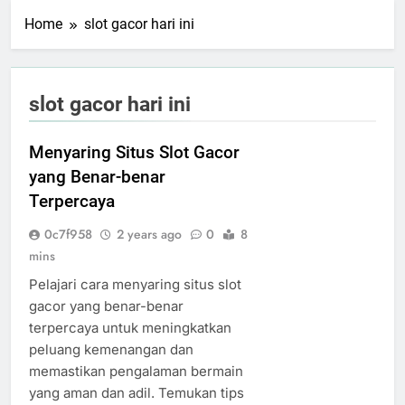
Home
slot gacor hari ini
slot gacor hari ini
Menyaring Situs Slot Gacor
yang Benar-benar
Terpercaya
0c7f958
2 years ago
0
8
mins
Pelajari cara menyaring situs slot
gacor yang benar-benar
terpercaya untuk meningkatkan
peluang kemenangan dan
memastikan pengalaman bermain
yang aman dan adil. Temukan tips