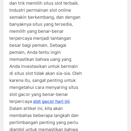
dan trik memilih situs slot terbaik.
Industri permainan slot online
semakin berkembang, dan dengan
banyaknya situs yang tersedia,
memilih yang benar-benar
terpercaya menjadi tantangan
besar bagi pemain. Sebagai
pemain, Anda tentu ingin
memastikan bahwa uang yang
Anda investasikan untuk bermain
di situs slot tidak akan sia-sia. Oleh
karena itu, sangat penting untuk
mengetahui cara menyaring situs
slot gacor yang benar-benar
terpercaya
slot gacor hari ini
.
Dalam artikel ini, kita akan
membahas beberapa langkah dan
pertimbangan penting yang perlu
diambil untuk memastikan bahwa