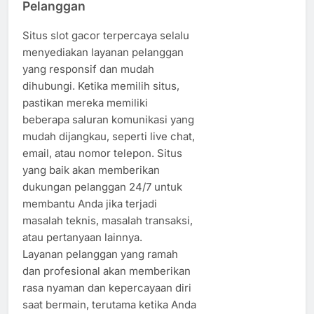
Pelanggan
Situs slot gacor terpercaya selalu
menyediakan layanan pelanggan
yang responsif dan mudah
dihubungi. Ketika memilih situs,
pastikan mereka memiliki
beberapa saluran komunikasi yang
mudah dijangkau, seperti live chat,
email, atau nomor telepon. Situs
yang baik akan memberikan
dukungan pelanggan 24/7 untuk
membantu Anda jika terjadi
masalah teknis, masalah transaksi,
atau pertanyaan lainnya.
Layanan pelanggan yang ramah
dan profesional akan memberikan
rasa nyaman dan kepercayaan diri
saat bermain, terutama ketika Anda