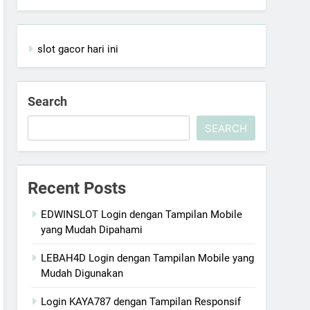
slot gacor hari ini
Search
SEARCH
Recent Posts
EDWINSLOT Login dengan Tampilan Mobile
yang Mudah Dipahami
LEBAH4D Login dengan Tampilan Mobile yang
Mudah Digunakan
Login KAYA787 dengan Tampilan Responsif