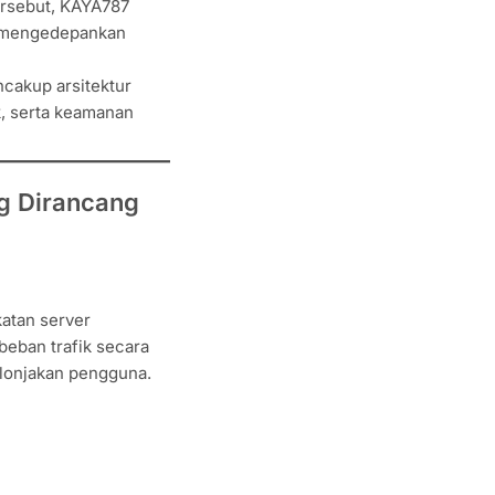
ersebut, KAYA787
g mengedepankan
ncakup arsitektur
k, serta keamanan
ng Dirancang
katan server
beban trafik secara
 lonjakan pengguna.