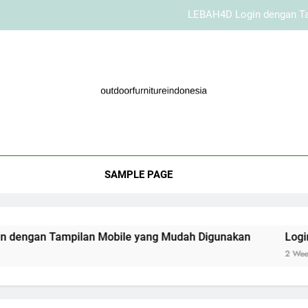
LEBAH4D Login dengan Ta
Login KAYA787 dengan Tampi
KAYA787 Login dengan Pengalaman Akses
EDWINSLOT Login dengan T
door Furniture Indones
LEBAH4D Login dengan Ta
aman Anda Dengan Furnitur Outdoor Berkualitas Dari Outdoor F
Login KAYA787 dengan Tampi
SAMPLE PAGE
KAYA787 Login dengan Pengalaman Akses
mpilan Mobile yang Mudah Digunakan
Login KAYA787 d
2 Weeks Ago