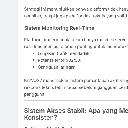
Strategi ini menunjukkan bahwa platform tidak han
tampilan, tetapi juga pada fondasi teknis yang solid.
Sistem Monitoring Real-Time
Platform modern tidak cukup hanya memiliki server
real-time menjadi elemen penting untuk mendeteks
Lonjakan trafik mendadak
Potensi error 502/504
Gangguan jaringan
KAYA787 menerapkan sistem pemantauan aktif ya
respons teknis lebih cepat sebelum gangguan ber
pengguna.
Sistem Akses Stabil: Apa yang 
Konsisten?