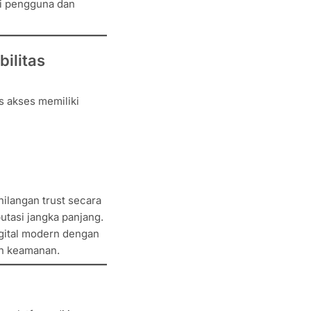
i pengguna dan
bilitas
as akses memiliki
ilangan trust secara
utasi jangka panjang.
gital modern dengan
an keamanan.