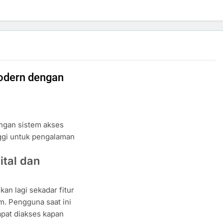
odern dengan
engan sistem akses
inggi untuk pengalaman
ital dan
kan lagi sekadar fitur
m. Pengguna saat ini
pat diakses kapan