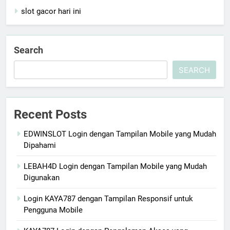
slot gacor hari ini
Search
SEARCH
Recent Posts
EDWINSLOT Login dengan Tampilan Mobile yang Mudah
Dipahami
LEBAH4D Login dengan Tampilan Mobile yang Mudah
Digunakan
Login KAYA787 dengan Tampilan Responsif untuk
Pengguna Mobile