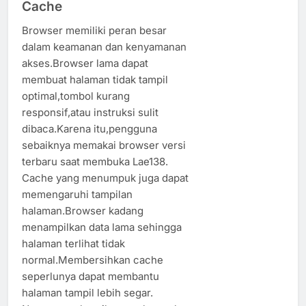
Cache
Browser memiliki peran besar
dalam keamanan dan kenyamanan
akses.Browser lama dapat
membuat halaman tidak tampil
optimal,tombol kurang
responsif,atau instruksi sulit
dibaca.Karena itu,pengguna
sebaiknya memakai browser versi
terbaru saat membuka Lae138.
Cache yang menumpuk juga dapat
memengaruhi tampilan
halaman.Browser kadang
menampilkan data lama sehingga
halaman terlihat tidak
normal.Membersihkan cache
seperlunya dapat membantu
halaman tampil lebih segar.