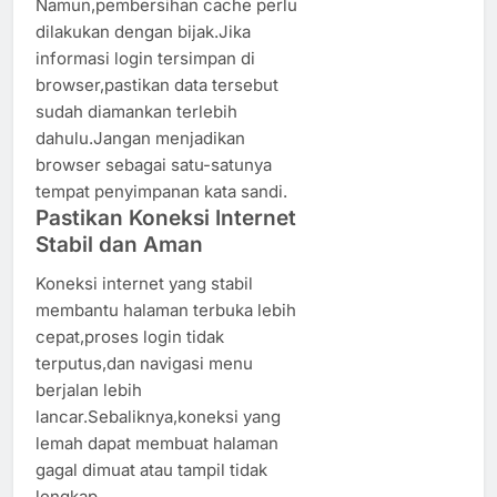
Namun,pembersihan cache perlu
dilakukan dengan bijak.Jika
informasi login tersimpan di
browser,pastikan data tersebut
sudah diamankan terlebih
dahulu.Jangan menjadikan
browser sebagai satu-satunya
tempat penyimpanan kata sandi.
Pastikan Koneksi Internet
Stabil dan Aman
Koneksi internet yang stabil
membantu halaman terbuka lebih
cepat,proses login tidak
terputus,dan navigasi menu
berjalan lebih
lancar.Sebaliknya,koneksi yang
lemah dapat membuat halaman
gagal dimuat atau tampil tidak
lengkap.