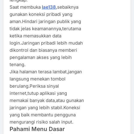
Saat membuka
lae138
,sebaiknya
gunakan koneksi pribadi yang
aman.Hindari jaringan publik yang
tidak jelas keamanannya,terutama
ketika memasukkan data
login.Jaringan pribadi lebih mudah
dikontrol dan biasanya memberi
pengalaman akses yang lebih
tenang.
Jika halaman terasa lambat,jangan
langsung menekan tombol
berulang.Periksa sinyal
internet,tutup aplikasi yang
memakai banyak data,atau gunakan
jaringan yang lebih stabil.Koneksi
yang baik membantu pengguna
mengurangi risiko salah input.
Pahami Menu Dasar