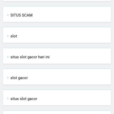
SITUS SCAM
slot
situs slot gacor hari ini
slot gacor
situs slot gacor