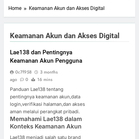
Home
Keamanan Akun dan Akses Digital
Keamanan Akun dan Akses Digital
Lae138 dan Pentingnya
Keamanan Akun Pengguna
0c7f958
3 months
ago
0
16 mins
Panduan Lae138 tentang
pentingnya keamanan akun,data
login,verifikasi halaman,dan akses
aman melalui perangkat pribadi.
Memahami Lae138 dalam
Konteks Keamanan Akun
Lae138 menjadi salah satu brand