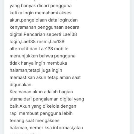
yang banyak dicari pengguna
ketika ingin memahami akses
akun,pengelolaan data login,dan
kenyamanan penggunaan secara
digital.Pencarian seperti Lae138
login,Lae138 resmi,Lae138
alternatif,dan Lae138 mobile
menunjukkan bahwa pengguna
tidak hanya ingin membuka
halaman,tetapi juga ingin
memastikan akun tetap aman saat
digunakan.
Keamanan akun adalah bagian
utama dari pengalaman digital yang
baik.Akun yang dikelola dengan
rapi membuat pengguna lebih
tenang saat mengakses
halaman,memeriksa informasi,atau