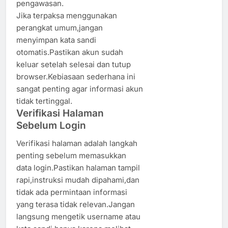
pengawasan.
Jika terpaksa menggunakan
perangkat umum,jangan
menyimpan kata sandi
otomatis.Pastikan akun sudah
keluar setelah selesai dan tutup
browser.Kebiasaan sederhana ini
sangat penting agar informasi akun
tidak tertinggal.
Verifikasi Halaman
Sebelum Login
Verifikasi halaman adalah langkah
penting sebelum memasukkan
data login.Pastikan halaman tampil
rapi,instruksi mudah dipahami,dan
tidak ada permintaan informasi
yang terasa tidak relevan.Jangan
langsung mengetik username atau