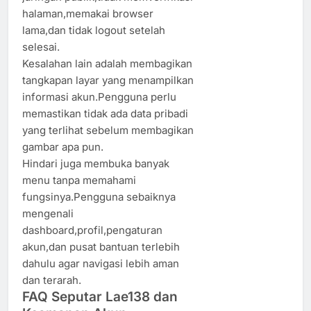
halaman,memakai browser
lama,dan tidak logout setelah
selesai.
Kesalahan lain adalah membagikan
tangkapan layar yang menampilkan
informasi akun.Pengguna perlu
memastikan tidak ada data pribadi
yang terlihat sebelum membagikan
gambar apa pun.
Hindari juga membuka banyak
menu tanpa memahami
fungsinya.Pengguna sebaiknya
mengenali
dashboard,profil,pengaturan
akun,dan pusat bantuan terlebih
dahulu agar navigasi lebih aman
dan terarah.
FAQ Seputar Lae138 dan