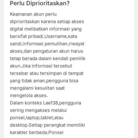
Perlu Diprioritaskan?
Keamanan akun perlu
diprioritaskan karena setiap akses
digital melibatkan informasi yang
bersifat pribadi.Username,kata
sandi,informasi pemulihan,riwayat
akses,dan pengaturan akun harus
tetap berada dalam kendali pemilik
akun.Jika informasi tersebut
tersebar atau tersimpan di tempat
yang tidak aman,pengguna bisa
mengalami kesulitan saat
mengelola akses.
Dalam konteks Lae138,pengguna
sering mengakses melalui
ponsel,laptop,tablet,atau
desktop.Setiap perangkat memiliki
karakter berbeda.Ponsel