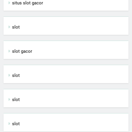
situs slot gacor
slot
slot gacor
slot
slot
slot