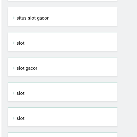
situs slot gacor
slot
slot gacor
slot
slot