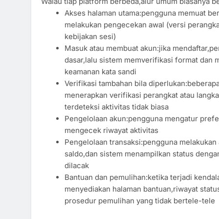
Walau tiap platform berbeda,alur umum biasanya ber
Akses halaman utama:pengguna memuat ber
melakukan pengecekan awal (versi perangkat
kebijakan sesi)
Masuk atau membuat akun:jika mendaftar,pe
dasar,lalu sistem memverifikasi format dan
keamanan kata sandi
Verifikasi tambahan bila diperlukan:beberap
menerapkan verifikasi perangkat atau langk
terdeteksi aktivitas tidak biasa
Pengelolaan akun:pengguna mengatur prefe
mengecek riwayat aktivitas
Pengelolaan transaksi:pengguna melakukan ak
saldo,dan sistem menampilkan status denga
dilacak
Bantuan dan pemulihan:ketika terjadi kendala
menyediakan halaman bantuan,riwayat status
prosedur pemulihan yang tidak bertele-tele