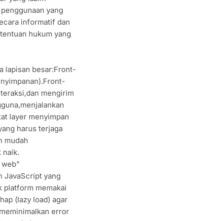
ur penggunaan yang
ecara informatif dan
ketentuan hukum yang
a lapisan besar:Front-
penyimpanan).Front-
teraksi,dan mengirim
gguna,menjalankan
tat layer menyimpan
 yang harus terjaga
ih mudah
 naik.
n web”
 JavaScript yang
ak platform memakai
ap (lazy load) agar
s meminimalkan error