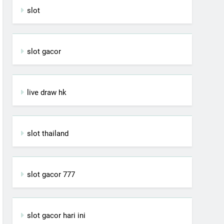
slot
slot gacor
live draw hk
slot thailand
slot gacor 777
slot gacor hari ini