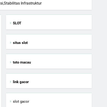
,Stabilitas Infrastruktur
SLOT
situs slot
toto macau
link gacor
slot gacor