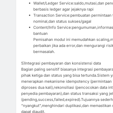
Wallet/Ledger Service:saldo,mutasi,dan penc
berbasis ledger agar jejaknya rapi
Transaction Service:pembuatan permintaan t
nominal,dan status sukses/gagal
Content/Info Service:pengumuman,informasi
bantuan
Pemisahan modul ini memudahkan scaling,
perbaikan jika ada error,dan mengurangi risi
bermasalah.
5)Integrasi pembayaran dan konsistensi data
Bagian paling sensitif biasanya integrasi pembayar
pihak ketiga dan status yang bisa tertunda.Sistem 
menerapkan mekanisme idempotency (permintaan 
diproses dua kali),rekonsiliasi (pencocokan data in
penyedia pembayaran),dan status transaksi yang je
(pending,success,failed,expired).Tujuannya sede
“nyangkut”,menghindari duplikasi,dan memastikan r
dapat diaudit.