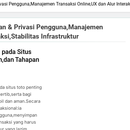
vasi Pengguna,Manajemen Transaksi Online,UX dan Alur Interaksi
anan & Privasi Pengguna,Manajemen
si,Stabilitas Infrastruktur
 pada Situs
n,dan Tahapan
a situs toto penting
rtib,serta bagi
bil dan aman.Secara
aksional:ia
ngguna,menyimpan
ansaksi yang harus
tur yang lazim