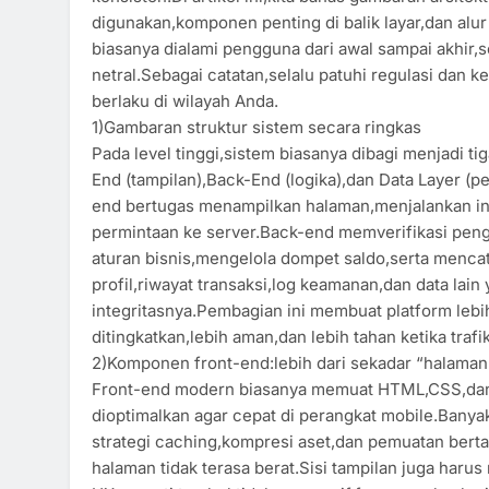
digunakan,komponen penting di balik layar,dan al
biasanya dialami pengguna dari awal sampai akhir,s
netral.Sebagai catatan,selalu patuhi regulasi dan 
berlaku di wilayah Anda.
1)Gambaran struktur sistem secara ringkas
Pada level tinggi,sistem biasanya dibagi menjadi tig
End (tampilan),Back-End (logika),dan Data Layer (
end bertugas menampilkan halaman,menjalankan in
permintaan ke server.Back-end memverifikasi pen
aturan bisnis,mengelola dompet saldo,serta menca
profil,riwayat transaksi,log keamanan,dan data lain
integritasnya.Pembagian ini membuat platform leb
ditingkatkan,lebih aman,dan lebih tahan ketika trafik
2)Komponen front-end:lebih dari sekadar “halama
Front-end modern biasanya memuat HTML,CSS,dan
dioptimalkan agar cepat di perangkat mobile.Bany
strategi caching,kompresi aset,dan pemuatan bertah
halaman tidak terasa berat.Sisi tampilan juga haru