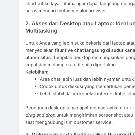
shortcut ke layar utama agar dapat langsung meng
harus mencari tautan melalui browser.
2. Akses dari Desktop atau Laptop: Ideal 
Multitasking
Untuk Anda yang lebih suka bekerja dari laptop a
menyediakan
fitur live chat langsung di sudut k
utama situs
. Tampilan desktop memungkinkan pen
cepat dan melampirkan file bila diperlukan.
Kelebihan:
Area chat lebih luas dan lebih nyaman untuk
Cocok untuk diskusi yang memerlukan penje
Lebih stabil dalam koneksi internet kabel at
Pengguna desktop juga dapat memanfaatkan fitur-f
drag and drop
untuk mengirimkan screenshot ata
saat menghubungi tim customer service.
3. Dukungan pada Aplikasi Web Progresif