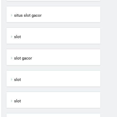
situs slot gacor
slot
slot gacor
slot
slot