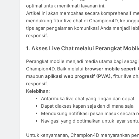
optimal untuk menikmati layanan ini.
Artikel ini akan membahas secara komprehensif m
mendukung fitur live chat di Champion4D, keunggul
tips agar pengalaman komunikasi Anda menjadi lebi
responsif.
1. Akses Live Chat melalui Perangkat Mobil
Perangkat mobile menjadi media utama bagi sebag
Champion4D. Baik melalui
browser mobile seperti
maupun
aplikasi web progresif (PWA)
, fitur live 
responsif.
Kelebihan:
Antarmuka live chat yang ringan dan cepat
Dapat diakses kapan saja dan di mana saja
Mendukung notifikasi pesan masuk secara r
Navigasi yang dioptimalkan untuk layar sent
Untuk kenyamanan, Champion4D menyarankan p