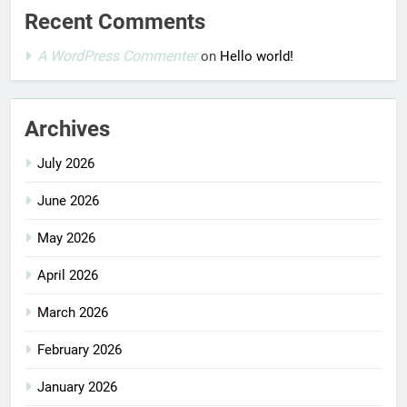
Recent Comments
A WordPress Commenter
on
Hello world!
Archives
July 2026
June 2026
May 2026
April 2026
March 2026
February 2026
January 2026