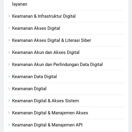
layanan
Keamanan & Infrastruktur Digital
Keamanan Akses Digital
Keamanan Akses Digital & Literasi Siber
Keamanan Akun dan Akses Digital
Keamanan Akun dan Perlindungan Data Digital
Keamanan Data Digital
Keamanan Digital
Keamanan Digital & Akses Sistem
Keamanan Digital & Manajemen Akses
Keamanan Digital & Manajemen API