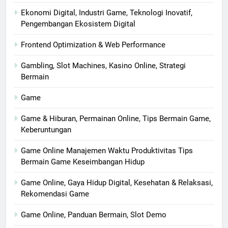
Ekonomi Digital, Industri Game, Teknologi Inovatif,
Pengembangan Ekosistem Digital
Frontend Optimization & Web Performance
Gambling, Slot Machines, Kasino Online, Strategi
Bermain
Game
Game & Hiburan, Permainan Online, Tips Bermain Game,
Keberuntungan
Game Online Manajemen Waktu Produktivitas Tips
Bermain Game Keseimbangan Hidup
Game Online, Gaya Hidup Digital, Kesehatan & Relaksasi,
Rekomendasi Game
Game Online, Panduan Bermain, Slot Demo