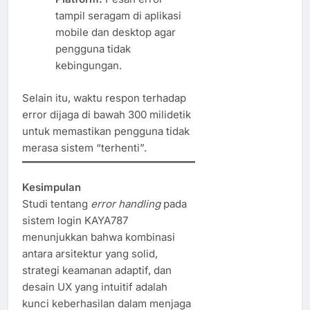
tampil seragam di aplikasi
mobile dan desktop agar
pengguna tidak
kebingungan.
Selain itu, waktu respon terhadap
error dijaga di bawah 300 milidetik
untuk memastikan pengguna tidak
merasa sistem “terhenti”.
Kesimpulan
Studi tentang
error handling
pada
sistem login KAYA787
menunjukkan bahwa kombinasi
antara arsitektur yang solid,
strategi keamanan adaptif, dan
desain UX yang intuitif adalah
kunci keberhasilan dalam menjaga