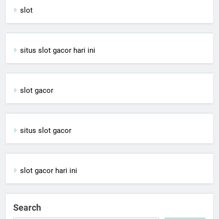
slot
situs slot gacor hari ini
slot gacor
situs slot gacor
slot gacor hari ini
Search