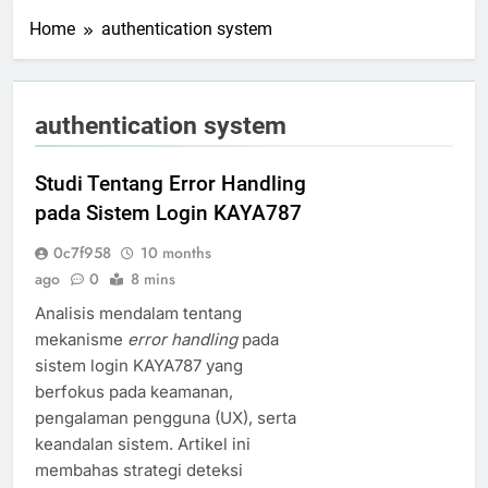
Home
authentication system
authentication system
Studi Tentang Error Handling
pada Sistem Login KAYA787
0c7f958
10 months
ago
0
8 mins
Analisis mendalam tentang
mekanisme
error handling
pada
sistem login KAYA787 yang
berfokus pada keamanan,
pengalaman pengguna (UX), serta
keandalan sistem. Artikel ini
membahas strategi deteksi