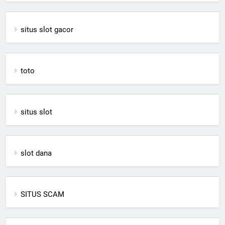
situs slot gacor
toto
situs slot
slot dana
SITUS SCAM