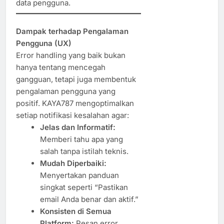
data pengguna.
Dampak terhadap Pengalaman
Pengguna (UX)
Error handling yang baik bukan
hanya tentang mencegah
gangguan, tetapi juga membentuk
pengalaman pengguna yang
positif. KAYA787 mengoptimalkan
setiap notifikasi kesalahan agar:
Jelas dan Informatif:
Memberi tahu apa yang
salah tanpa istilah teknis.
Mudah Diperbaiki:
Menyertakan panduan
singkat seperti “Pastikan
email Anda benar dan aktif.”
Konsisten di Semua
Platform:
Pesan error