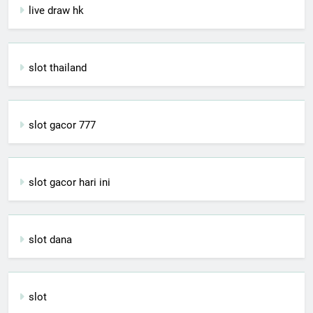
live draw hk
slot thailand
slot gacor 777
slot gacor hari ini
slot dana
slot