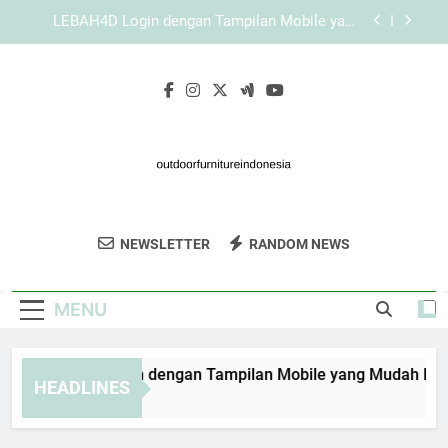
Skip
Login KAYA787 dengan Tampilan Responsif untuk
to
Pengguna Mobile
content
KAYA787 Login dengan Pengalaman Akses yang
Konsisten di Berbagai Browser
EDWINSLOT Login dengan Tampilan Mobile yang
Mudah Dipahami
LEBAH4D Login dengan Tampilan Mobile yang
Mudah Digunakan
Login KAYA787 dengan Tampilan Responsif untuk
Pengguna Mobile
Outdoor
Lengkapi Taman Anda Dengan Furnitur
KAYA787 Login dengan Pengalaman Akses yang
NEWSLETTER
RANDOM NEWS
Furniture
Konsisten di Berbagai Browser
Outdoor Berkualitas Dari Outdoor Furniture
Indonesia. Pilihan Ideal Untuk Ruang Luar
Indonesia
MENU
Rumah.
WINSLOT Login dengan Tampilan Mobile yang Mudah Dipaha
HEADLINES
Weeks Ago