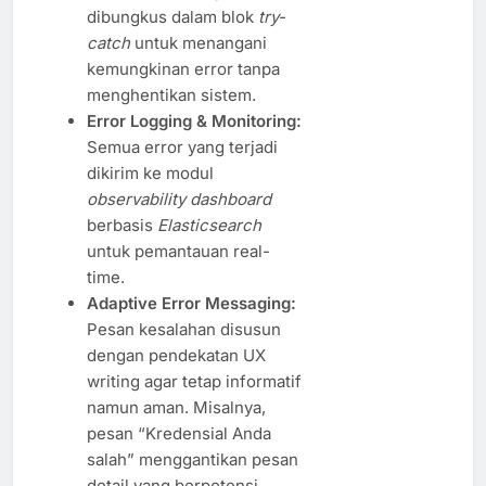
dibungkus dalam blok
try-
catch
untuk menangani
kemungkinan error tanpa
menghentikan sistem.
Error Logging & Monitoring:
Semua error yang terjadi
dikirim ke modul
observability dashboard
berbasis
Elasticsearch
untuk pemantauan real-
time.
Adaptive Error Messaging:
Pesan kesalahan disusun
dengan pendekatan UX
writing agar tetap informatif
namun aman. Misalnya,
pesan “Kredensial Anda
salah” menggantikan pesan
detail yang berpotensi