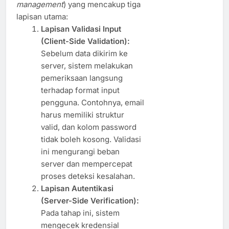
management
) yang mencakup tiga
lapisan utama:
Lapisan Validasi Input
(Client-Side Validation):
Sebelum data dikirim ke
server, sistem melakukan
pemeriksaan langsung
terhadap format input
pengguna. Contohnya, email
harus memiliki struktur
valid, dan kolom password
tidak boleh kosong. Validasi
ini mengurangi beban
server dan mempercepat
proses deteksi kesalahan.
Lapisan Autentikasi
(Server-Side Verification):
Pada tahap ini, sistem
mengecek kredensial