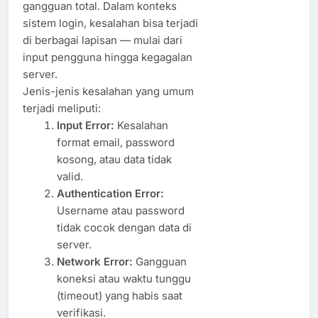
gangguan total. Dalam konteks
sistem login, kesalahan bisa terjadi
di berbagai lapisan — mulai dari
input pengguna hingga kegagalan
server.
Jenis-jenis kesalahan yang umum
terjadi meliputi:
Input Error:
Kesalahan
format email, password
kosong, atau data tidak
valid.
Authentication Error:
Username atau password
tidak cocok dengan data di
server.
Network Error:
Gangguan
koneksi atau waktu tunggu
(timeout) yang habis saat
verifikasi.