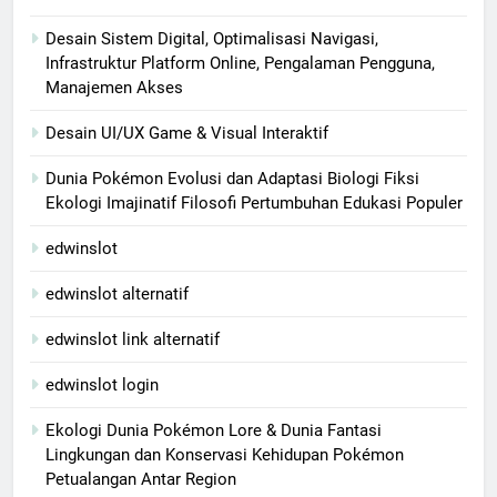
Desain Sistem Digital, Optimalisasi Navigasi,
Infrastruktur Platform Online, Pengalaman Pengguna,
Manajemen Akses
Desain UI/UX Game & Visual Interaktif
Dunia Pokémon Evolusi dan Adaptasi Biologi Fiksi
Ekologi Imajinatif Filosofi Pertumbuhan Edukasi Populer
edwinslot
edwinslot alternatif
edwinslot link alternatif
edwinslot login
Ekologi Dunia Pokémon Lore & Dunia Fantasi
Lingkungan dan Konservasi Kehidupan Pokémon
Petualangan Antar Region