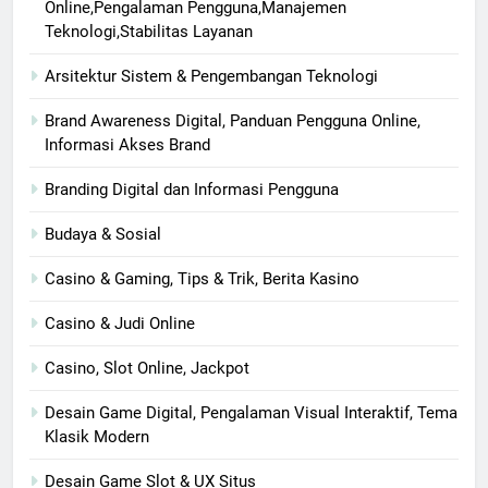
Online,Pengalaman Pengguna,Manajemen
Teknologi,Stabilitas Layanan
Arsitektur Sistem & Pengembangan Teknologi
Brand Awareness Digital, Panduan Pengguna Online,
Informasi Akses Brand
Branding Digital dan Informasi Pengguna
Budaya & Sosial
Casino & Gaming, Tips & Trik, Berita Kasino
Casino & Judi Online
Casino, Slot Online, Jackpot
Desain Game Digital, Pengalaman Visual Interaktif, Tema
Klasik Modern
Desain Game Slot & UX Situs