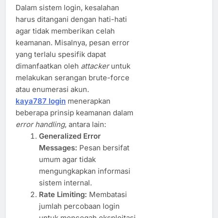
Dalam sistem login, kesalahan
harus ditangani dengan hati-hati
agar tidak memberikan celah
keamanan. Misalnya, pesan error
yang terlalu spesifik dapat
dimanfaatkan oleh
attacker
untuk
melakukan serangan brute-force
atau enumerasi akun.
kaya787 login
menerapkan
beberapa prinsip keamanan dalam
error handling
, antara lain:
Generalized Error
Messages:
Pesan bersifat
umum agar tidak
mengungkapkan informasi
sistem internal.
Rate Limiting:
Membatasi
jumlah percobaan login
untuk mencegah eksploitasi