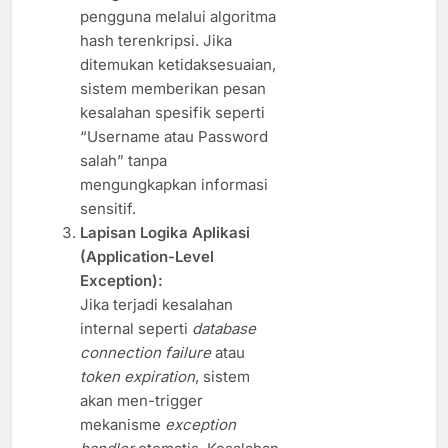
pengguna melalui algoritma
hash terenkripsi. Jika
ditemukan ketidaksesuaian,
sistem memberikan pesan
kesalahan spesifik seperti
“Username atau Password
salah” tanpa
mengungkapkan informasi
sensitif.
Lapisan Logika Aplikasi
(Application-Level
Exception):
Jika terjadi kesalahan
internal seperti
database
connection failure
atau
token expiration
, sistem
akan men-trigger
mekanisme
exception