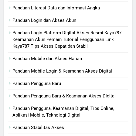
Panduan Literasi Data dan Informasi Angka
Panduan Login dan Akses Akun
Panduan Login Platform Digital Akses Resmi Kaya787
Keamanan Akun Pemain Tutorial Penggunaan Link
Kaya787 Tips Akses Cepat dan Stabil
Panduan Mobile dan Akses Harian
Panduan Mobile Login & Keamanan Akses Digital
Panduan Pengguna Baru
Panduan Pengguna Baru & Keamanan Akses Digital
Panduan Pengguna, Keamanan Digital, Tips Online,
Aplikasi Mobile, Teknologi Digital
Panduan Stabilitas Akses