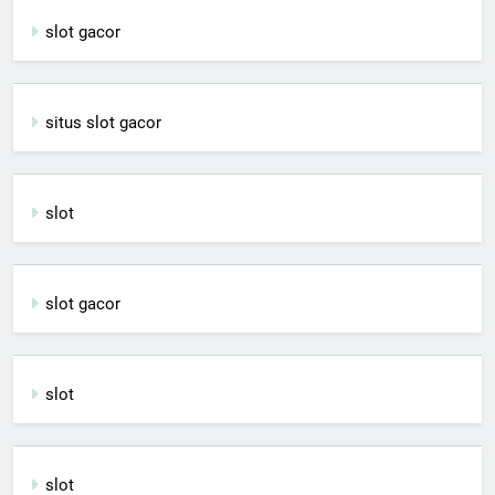
slot gacor
situs slot gacor
slot
slot gacor
slot
slot