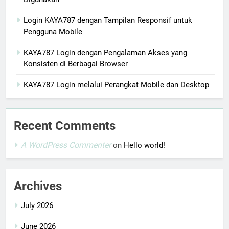
Login KAYA787 dengan Tampilan Responsif untuk
Pengguna Mobile
KAYA787 Login dengan Pengalaman Akses yang
Konsisten di Berbagai Browser
KAYA787 Login melalui Perangkat Mobile dan Desktop
Recent Comments
A WordPress Commenter
on
Hello world!
Archives
July 2026
June 2026