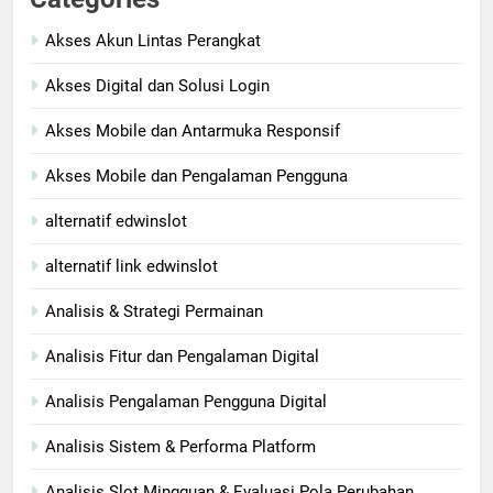
Akses Akun Lintas Perangkat
Akses Digital dan Solusi Login
Akses Mobile dan Antarmuka Responsif
Akses Mobile dan Pengalaman Pengguna
alternatif edwinslot
alternatif link edwinslot
Analisis & Strategi Permainan
Analisis Fitur dan Pengalaman Digital
Analisis Pengalaman Pengguna Digital
Analisis Sistem & Performa Platform
Analisis Slot Mingguan & Evaluasi Pola Perubahan