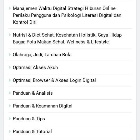
Manajemen Waktu Digital Strategi Hiburan Online
Perilaku Pengguna dan Psikologi Literasi Digital dan
Kontrol Diri
Nutrisi & Diet Sehat, Kesehatan Holistik, Gaya Hidup
Bugar, Pola Makan Sehat, Wellness & Lifestyle
Olahraga, Judi, Taruhan Bola
Optimasi Akses Akun
Optimasi Browser & Akses Login Digital
Panduan & Analisis
Panduan & Keamanan Digital
Panduan & Tips
Panduan & Tutorial