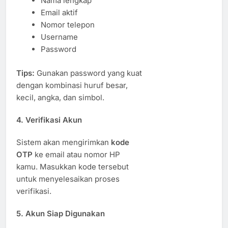
Nama lengkap
Email aktif
Nomor telepon
Username
Password
Tips:
Gunakan password yang kuat
dengan kombinasi huruf besar,
kecil, angka, dan simbol.
4. Verifikasi Akun
Sistem akan mengirimkan
kode
OTP
ke email atau nomor HP
kamu. Masukkan kode tersebut
untuk menyelesaikan proses
verifikasi.
5. Akun Siap Digunakan