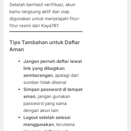
Setelah berhasil verifikasi, akun
kamu langsung aktif dan siap
digunakan untuk menjelajahi fitur-
fitur resmi dari Kaya787.
Tips Tambahan untuk Daftar
Aman
Jangan pernah daftar lewat
link yang dibagikan
sembarangan
, apalagi dari
sumber tidak dikenal
Simpan password di tempat
aman
, jangan gunakan
password yang sama
dengan akun lain
Logout setelah selesai
menggunakan
, terutama