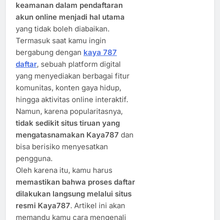
keamanan dalam pendaftaran
akun online menjadi hal utama
yang tidak boleh diabaikan.
Termasuk saat kamu ingin
bergabung dengan
kaya 787
daftar
, sebuah platform digital
yang menyediakan berbagai fitur
komunitas, konten gaya hidup,
hingga aktivitas online interaktif.
Namun, karena popularitasnya,
tidak sedikit situs tiruan yang
mengatasnamakan Kaya787
dan
bisa berisiko menyesatkan
pengguna.
Oleh karena itu, kamu harus
memastikan bahwa proses daftar
dilakukan langsung melalui situs
resmi Kaya787
. Artikel ini akan
memandu kamu cara mengenali