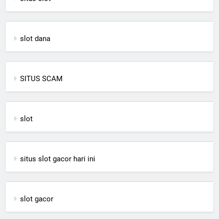
slot dana
SITUS SCAM
slot
situs slot gacor hari ini
slot gacor