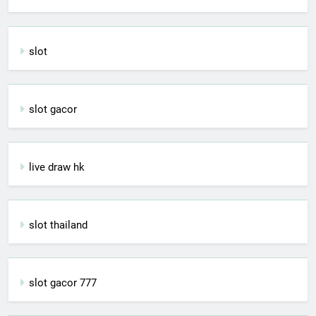
slot
slot gacor
live draw hk
slot thailand
slot gacor 777