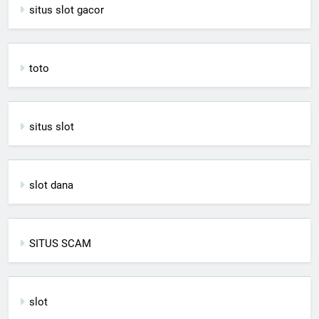
situs slot gacor
toto
situs slot
slot dana
SITUS SCAM
slot