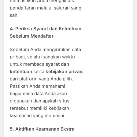
memastikan Anda mengakses
pendaftaran melalui saluran yang
sah.
4.
Periksa Syarat dan Ketentuan
Sebelum Mendaftar
Sebelum Anda mengirimkan data
pribadi, selalu luangkan waktu
untuk membaca
syarat dan
ketentuan
serta
kebijakan privasi
dari platform yang Anda pilih.
Pastikan Anda memahami
bagaimana data Anda akan
digunakan dan apakah situs
tersebut memiliki kebijakan
keamanan yang memadai.
5.
Aktifkan Keamanan Ekstra