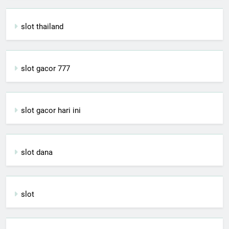
slot thailand
slot gacor 777
slot gacor hari ini
slot dana
slot