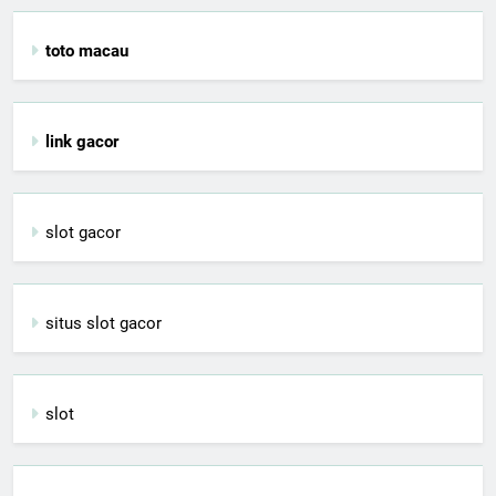
toto macau
link gacor
slot gacor
situs slot gacor
slot