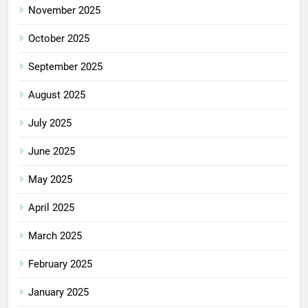
November 2025
October 2025
September 2025
August 2025
July 2025
June 2025
May 2025
April 2025
March 2025
February 2025
January 2025