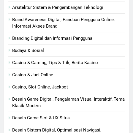
Arsitektur Sistem & Pengembangan Teknologi
Brand Awareness Digital, Panduan Pengguna Online,
Informasi Akses Brand
Branding Digital dan Informasi Pengguna
Budaya & Sosial
Casino & Gaming, Tips & Trik, Berita Kasino
Casino & Judi Online
Casino, Slot Online, Jackpot
Desain Game Digital, Pengalaman Visual Interaktif, Tema
Klasik Modern
Desain Game Slot & UX Situs
Desain Sistem Digital, Optimalisasi Navigasi,