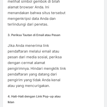
melihat simbol gembok di bilah
alamat browser Anda. Ini
menandakan bahwa situs tersebut
mengenkripsi data Anda dan
terlindungi dari peretas.
3.
Periksa Tautan di Email atau Pesan
Jika Anda menerima link
pendaftaran melalui email atau
pesan dari media sosial, periksa
dengan cermat alamat
pengirimnya. Hindari mengklik link
pendaftaran yang datang dari
pengirim yang tidak Anda kenal
atau yang mencurigakan.
4.
Hati-Hati dengan Link Pop-up atau
Iklan