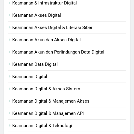
Keamanan & Infrastruktur Digital
Keamanan Akses Digital
Keamanan Akses Digital & Literasi Siber
Keamanan Akun dan Akses Digital
Keamanan Akun dan Perlindungan Data Digital
Keamanan Data Digital
Keamanan Digital
Keamanan Digital & Akses Sistem
Keamanan Digital & Manajemen Akses
Keamanan Digital & Manajemen API
Keamanan Digital & Teknologi