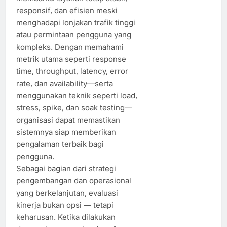
responsif, dan efisien meski
menghadapi lonjakan trafik tinggi
atau permintaan pengguna yang
kompleks. Dengan memahami
metrik utama seperti response
time, throughput, latency, error
rate, dan availability—serta
menggunakan teknik seperti load,
stress, spike, dan soak testing—
organisasi dapat memastikan
sistemnya siap memberikan
pengalaman terbaik bagi
pengguna.
Sebagai bagian dari strategi
pengembangan dan operasional
yang berkelanjutan, evaluasi
kinerja bukan opsi — tetapi
keharusan. Ketika dilakukan