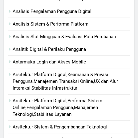
Analisis Pengalaman Pengguna Digital
Analisis Sistem & Performa Platform
Analisis Slot Mingguan & Evaluasi Pola Perubahan
Analitik Digital & Perilaku Pengguna
Antarmuka Login dan Akses Mobile
Arsitektur Platform Digital,Keamanan & Privasi
Pengguna,Manajemen Transaksi Online,UX dan Alur
Interaksi,Stabilitas Infrastruktur
Arsitektur Platform Digital,Performa Sistem
Online,Pengalaman Pengguna,Manajemen
Teknologi,Stabilitas Layanan
Arsitektur Sistem & Pengembangan Teknologi