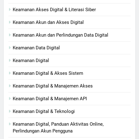
Keamanan Akses Digital & Literasi Siber
Keamanan Akun dan Akses Digital
Keamanan Akun dan Perlindungan Data Digital
Keamanan Data Digital
Keamanan Digital
Keamanan Digital & Akses Sistem
Keamanan Digital & Manajemen Akses
Keamanan Digital & Manajemen API
Keamanan Digital & Teknologi
Keamanan Digital, Panduan Aktivitas Online,
Perlindungan Akun Pengguna