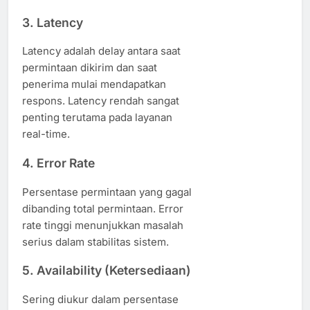
3.
Latency
Latency adalah delay antara saat
permintaan dikirim dan saat
penerima mulai mendapatkan
respons. Latency rendah sangat
penting terutama pada layanan
real-time.
4.
Error Rate
Persentase permintaan yang gagal
dibanding total permintaan. Error
rate tinggi menunjukkan masalah
serius dalam stabilitas sistem.
5.
Availability (Ketersediaan)
Sering diukur dalam persentase