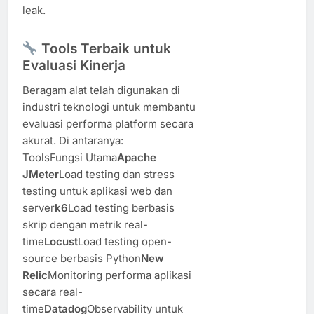
leak.
Tools Terbaik untuk
Evaluasi Kinerja
Beragam alat telah digunakan di
industri teknologi untuk membantu
evaluasi performa platform secara
akurat. Di antaranya:
ToolsFungsi Utama
Apache
JMeter
Load testing dan stress
testing untuk aplikasi web dan
server
k6
Load testing berbasis
skrip dengan metrik real-
time
Locust
Load testing open-
source berbasis Python
New
Relic
Monitoring performa aplikasi
secara real-
time
Datadog
Observability untuk