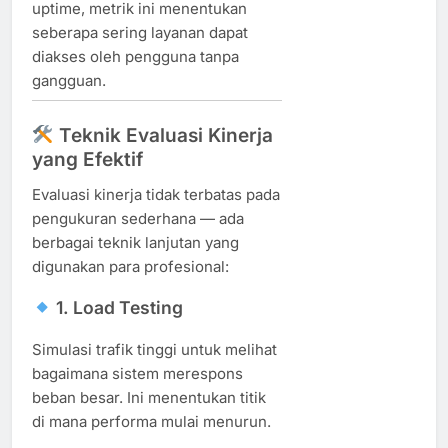
uptime, metrik ini menentukan
seberapa sering layanan dapat
diakses oleh pengguna tanpa
gangguan.
Teknik Evaluasi Kinerja
yang Efektif
Evaluasi kinerja tidak terbatas pada
pengukuran sederhana — ada
berbagai teknik lanjutan yang
digunakan para profesional:
1.
Load Testing
Simulasi trafik tinggi untuk melihat
bagaimana sistem merespons
beban besar. Ini menentukan titik
di mana performa mulai menurun.