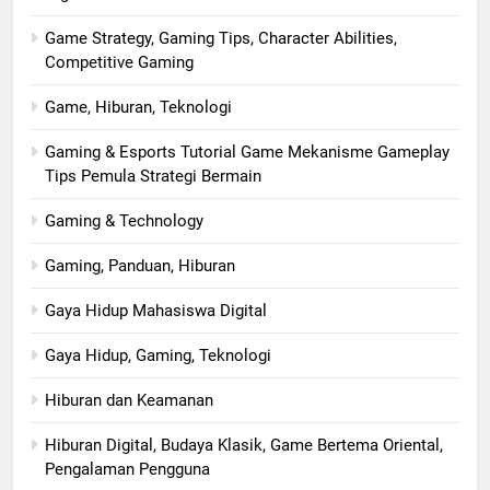
Game Strategy, Gaming Tips, Character Abilities,
Competitive Gaming
Game, Hiburan, Teknologi
Gaming & Esports Tutorial Game Mekanisme Gameplay
Tips Pemula Strategi Bermain
Gaming & Technology
Gaming, Panduan, Hiburan
Gaya Hidup Mahasiswa Digital
Gaya Hidup, Gaming, Teknologi
Hiburan dan Keamanan
Hiburan Digital, Budaya Klasik, Game Bertema Oriental,
Pengalaman Pengguna