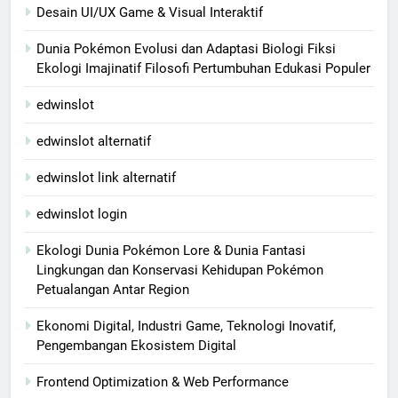
Desain UI/UX Game & Visual Interaktif
Dunia Pokémon Evolusi dan Adaptasi Biologi Fiksi
Ekologi Imajinatif Filosofi Pertumbuhan Edukasi Populer
edwinslot
edwinslot alternatif
edwinslot link alternatif
edwinslot login
Ekologi Dunia Pokémon Lore & Dunia Fantasi
Lingkungan dan Konservasi Kehidupan Pokémon
Petualangan Antar Region
Ekonomi Digital, Industri Game, Teknologi Inovatif,
Pengembangan Ekosistem Digital
Frontend Optimization & Web Performance