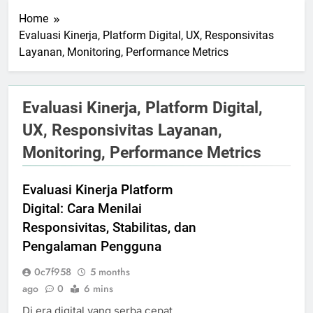
Home
Evaluasi Kinerja, Platform Digital, UX, Responsivitas
Layanan, Monitoring, Performance Metrics
Evaluasi Kinerja, Platform Digital,
UX, Responsivitas Layanan,
Monitoring, Performance Metrics
Evaluasi Kinerja Platform
Digital: Cara Menilai
Responsivitas, Stabilitas, dan
Pengalaman Pengguna
0c7f958
5 months
ago
0
6 mins
Di era digital yang serba cepat,