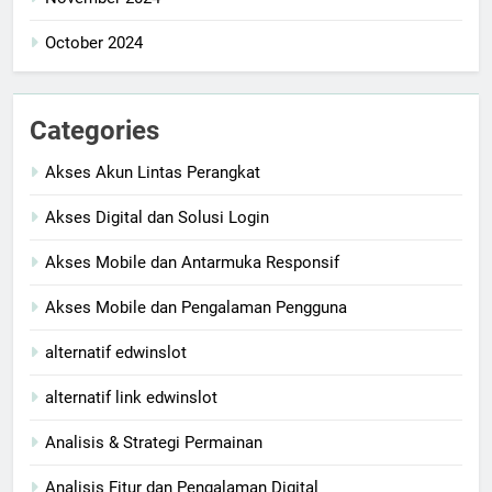
October 2024
Categories
Akses Akun Lintas Perangkat
Akses Digital dan Solusi Login
Akses Mobile dan Antarmuka Responsif
Akses Mobile dan Pengalaman Pengguna
alternatif edwinslot
alternatif link edwinslot
Analisis & Strategi Permainan
Analisis Fitur dan Pengalaman Digital