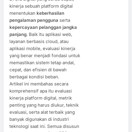
kinerja sebuah platform digital
menentukan
keberhasilan
pengalaman pengguna
serta
kepercayaan pelanggan jangka
panjang
. Baik itu aplikasi web,
layanan berbasis cloud, atau
aplikasi mobile, evaluasi kinerja
yang benar menjadi fondasi untuk
memastikan sistem tetap andal,
cepat, dan efisien di bawah
berbagai kondisi beban.
Artikel ini membahas secara
komprehensif apa itu evaluasi
kinerja platform digital, metrik
penting yang harus diukur, teknik
evaluasi, serta alat terbaik yang
banyak digunakan di industri
teknologi saat ini. Semua disusun