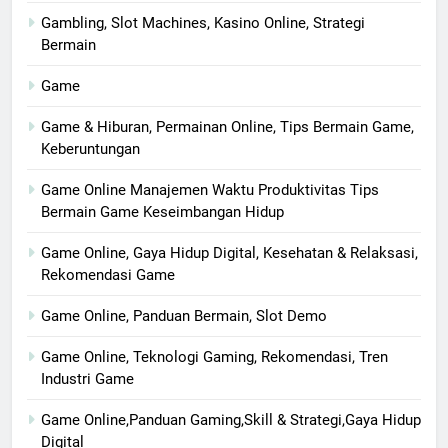
Gambling, Slot Machines, Kasino Online, Strategi
Bermain
Game
Game & Hiburan, Permainan Online, Tips Bermain Game,
Keberuntungan
Game Online Manajemen Waktu Produktivitas Tips
Bermain Game Keseimbangan Hidup
Game Online, Gaya Hidup Digital, Kesehatan & Relaksasi,
Rekomendasi Game
Game Online, Panduan Bermain, Slot Demo
Game Online, Teknologi Gaming, Rekomendasi, Tren
Industri Game
Game Online,Panduan Gaming,Skill & Strategi,Gaya Hidup
Digital