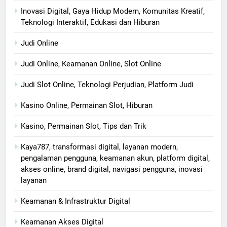
Inovasi Digital, Gaya Hidup Modern, Komunitas Kreatif,
Teknologi Interaktif, Edukasi dan Hiburan
Judi Online
Judi Online, Keamanan Online, Slot Online
Judi Slot Online, Teknologi Perjudian, Platform Judi
Kasino Online, Permainan Slot, Hiburan
Kasino, Permainan Slot, Tips dan Trik
Kaya787, transformasi digital, layanan modern,
pengalaman pengguna, keamanan akun, platform digital,
akses online, brand digital, navigasi pengguna, inovasi
layanan
Keamanan & Infrastruktur Digital
Keamanan Akses Digital