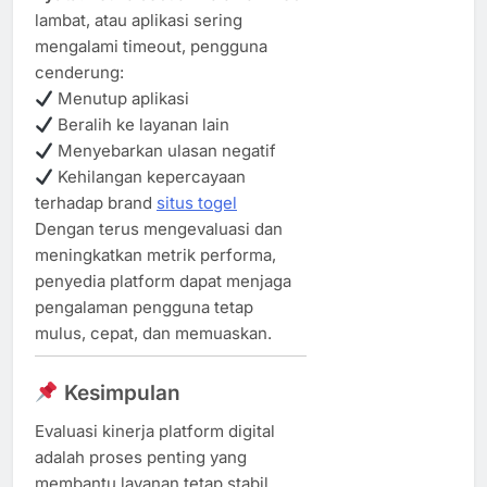
lambat, atau aplikasi sering
mengalami timeout, pengguna
cenderung:
Menutup aplikasi
Beralih ke layanan lain
Menyebarkan ulasan negatif
Kehilangan kepercayaan
terhadap brand
situs togel
Dengan terus mengevaluasi dan
meningkatkan metrik performa,
penyedia platform dapat menjaga
pengalaman pengguna tetap
mulus, cepat, dan memuaskan.
Kesimpulan
Evaluasi kinerja platform digital
adalah proses penting yang
membantu layanan tetap stabil,