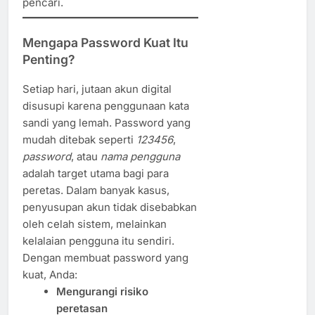
pencari.
Mengapa Password Kuat Itu
Penting?
Setiap hari, jutaan akun digital
disusupi karena penggunaan kata
sandi yang lemah. Password yang
mudah ditebak seperti
123456
,
password
, atau
nama pengguna
adalah target utama bagi para
peretas. Dalam banyak kasus,
penyusupan akun tidak disebabkan
oleh celah sistem, melainkan
kelalaian pengguna itu sendiri.
Dengan membuat password yang
kuat, Anda:
Mengurangi risiko
peretasan