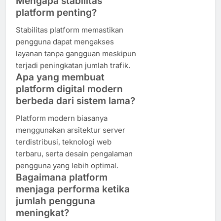
Mengapa stabilitas
platform penting?
Stabilitas platform memastikan
pengguna dapat mengakses
layanan tanpa gangguan meskipun
terjadi peningkatan jumlah trafik.
Apa yang membuat
platform digital modern
berbeda dari sistem lama?
Platform modern biasanya
menggunakan arsitektur server
terdistribusi, teknologi web
terbaru, serta desain pengalaman
pengguna yang lebih optimal.
Bagaimana platform
menjaga performa ketika
jumlah pengguna
meningkat?