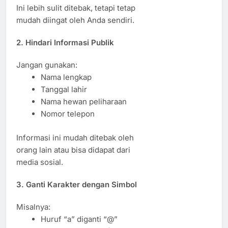
Ini lebih sulit ditebak, tetapi tetap
mudah diingat oleh Anda sendiri.
2. Hindari Informasi Publik
Jangan gunakan:
Nama lengkap
Tanggal lahir
Nama hewan peliharaan
Nomor telepon
Informasi ini mudah ditebak oleh
orang lain atau bisa didapat dari
media sosial.
3. Ganti Karakter dengan Simbol
Misalnya:
Huruf “a” diganti “@”