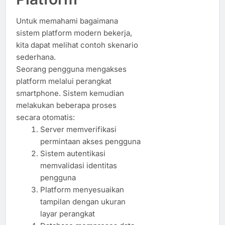
Untuk memahami bagaimana
sistem platform modern bekerja,
kita dapat melihat contoh skenario
sederhana.
Seorang pengguna mengakses
platform melalui perangkat
smartphone. Sistem kemudian
melakukan beberapa proses
secara otomatis:
Server memverifikasi
permintaan akses pengguna
Sistem autentikasi
memvalidasi identitas
pengguna
Platform menyesuaikan
tampilan dengan ukuran
layar perangkat