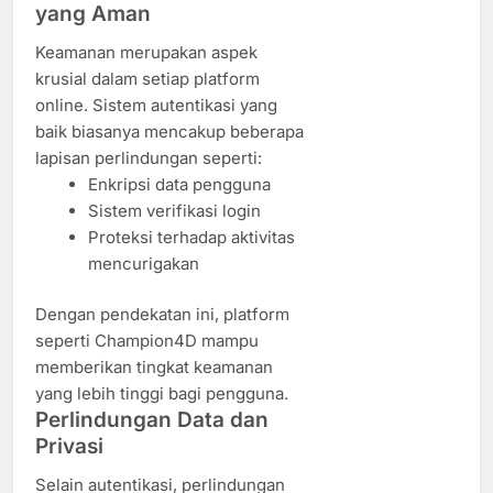
yang Aman
Keamanan merupakan aspek
krusial dalam setiap platform
online. Sistem autentikasi yang
baik biasanya mencakup beberapa
lapisan perlindungan seperti:
Enkripsi data pengguna
Sistem verifikasi login
Proteksi terhadap aktivitas
mencurigakan
Dengan pendekatan ini, platform
seperti Champion4D mampu
memberikan tingkat keamanan
yang lebih tinggi bagi pengguna.
Perlindungan Data dan
Privasi
Selain autentikasi, perlindungan