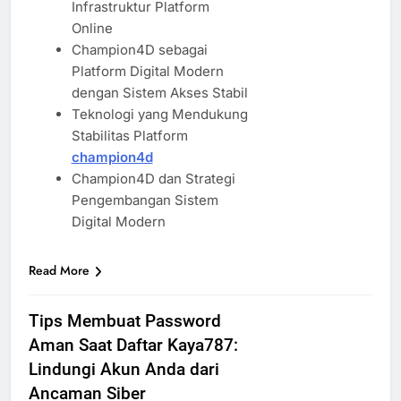
Infrastruktur Platform
Online
Champion4D sebagai
Platform Digital Modern
dengan Sistem Akses Stabil
Teknologi yang Mendukung
Stabilitas Platform
champion4d
Champion4D dan Strategi
Pengembangan Sistem
Digital Modern
Read More
Tips Membuat Password
Aman Saat Daftar Kaya787:
Lindungi Akun Anda dari
Ancaman Siber