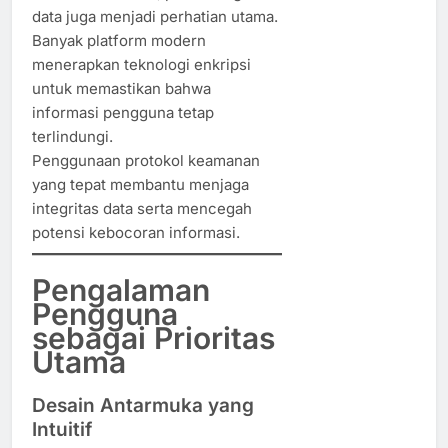
data juga menjadi perhatian utama.
Banyak platform modern
menerapkan teknologi enkripsi
untuk memastikan bahwa
informasi pengguna tetap
terlindungi.
Penggunaan protokol keamanan
yang tepat membantu menjaga
integritas data serta mencegah
potensi kebocoran informasi.
Pengalaman
Pengguna
sebagai Prioritas
Utama
Desain Antarmuka yang
Intuitif