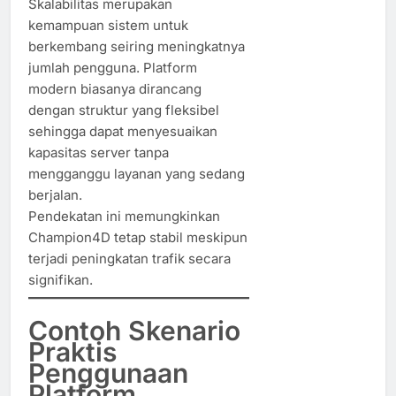
Skalabilitas merupakan
kemampuan sistem untuk
berkembang seiring meningkatnya
jumlah pengguna. Platform
modern biasanya dirancang
dengan struktur yang fleksibel
sehingga dapat menyesuaikan
kapasitas server tanpa
mengganggu layanan yang sedang
berjalan.
Pendekatan ini memungkinkan
Champion4D tetap stabil meskipun
terjadi peningkatan trafik secara
signifikan.
Contoh Skenario
Praktis
Penggunaan
Platform