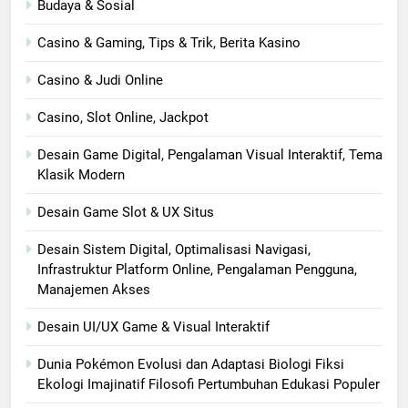
Budaya & Sosial
Casino & Gaming, Tips & Trik, Berita Kasino
Casino & Judi Online
Casino, Slot Online, Jackpot
Desain Game Digital, Pengalaman Visual Interaktif, Tema
Klasik Modern
Desain Game Slot & UX Situs
Desain Sistem Digital, Optimalisasi Navigasi,
Infrastruktur Platform Online, Pengalaman Pengguna,
Manajemen Akses
Desain UI/UX Game & Visual Interaktif
Dunia Pokémon Evolusi dan Adaptasi Biologi Fiksi
Ekologi Imajinatif Filosofi Pertumbuhan Edukasi Populer