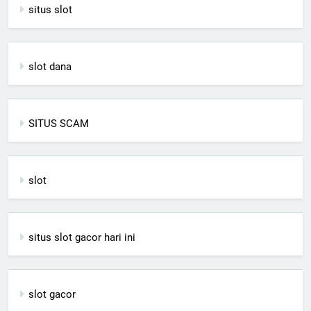
situs slot
slot dana
SITUS SCAM
slot
situs slot gacor hari ini
slot gacor