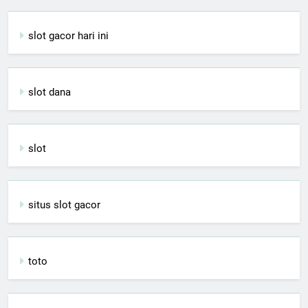
slot gacor hari ini
slot dana
slot
situs slot gacor
toto