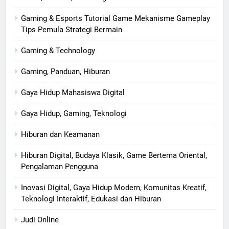
Gaming & Esports Tutorial Game Mekanisme Gameplay
Tips Pemula Strategi Bermain
Gaming & Technology
Gaming, Panduan, Hiburan
Gaya Hidup Mahasiswa Digital
Gaya Hidup, Gaming, Teknologi
Hiburan dan Keamanan
Hiburan Digital, Budaya Klasik, Game Bertema Oriental,
Pengalaman Pengguna
Inovasi Digital, Gaya Hidup Modern, Komunitas Kreatif,
Teknologi Interaktif, Edukasi dan Hiburan
Judi Online