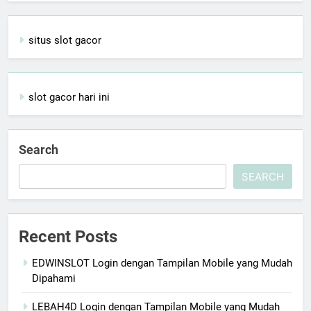
situs slot gacor
slot gacor hari ini
Search
SEARCH
Recent Posts
EDWINSLOT Login dengan Tampilan Mobile yang Mudah
Dipahami
LEBAH4D Login dengan Tampilan Mobile yang Mudah