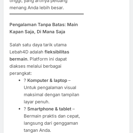
tinggi, yang artinya peluang
menang Anda lebih besar.
Pengalaman Tanpa Batas: Main
Kapan Saja, Di Mana Saja
Salah satu daya tarik utama
Lebah4D adalah
fleksibilitas
bermain
. Platform ini dapat
diakses melalui berbagai
perangkat:
?
Komputer & laptop
–
Untuk pengalaman visual
maksimal dengan tampilan
layar penuh.
?
Smartphone & tablet
–
Bermain praktis dan cepat,
langsung dari genggaman
tangan Anda.