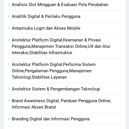
Analisis Slot Mingguan & Evaluasi Pola Perubahan
Analitik Digital & Perilaku Pengguna
Antarmuka Login dan Akses Mobile
Arsitektur Platform Digital,Keamanan & Privasi
Pengguna,Manajemen Transaksi Online,UX dan Alur
Interaksi,Stabilitas Infrastruktur
Arsitektur Platform Digital,Performa Sistem
Online,Pengalaman Pengguna,Manajemen
Teknologi,Stabilitas Layanan
Arsitektur Sistem & Pengembangan Teknologi
Brand Awareness Digital, Panduan Pengguna Online,
Informasi Akses Brand
Branding Digital dan Informasi Pengguna