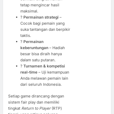
tetap mengincar hasil
maksimal.
?
Permainan strategi
–
Cocok bagi pemain yang
suka tantangan dan berpikir
taktis.
?
Permainan
keberuntungan
– Hadiah
besar bisa diraih hanya
dalam satu putaran.
?
Turnamen & kompetisi
real-time
– Uji kemampuan
Anda melawan pemain lain
dari seluruh Indonesia.
Setiap game dirancang dengan
sistem fair play dan memiliki
tingkat
Return to Player
(RTP)