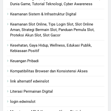
Dunia Game, Tutorial Teknologi, Cyber Awareness
Keamanan Sistem & Infrastruktur Digital
Keamanan Slot Online, Tips Login Slot, Slot Online
Aman, Strategi Bermain Slot, Panduan Pemula Slot,
Proteksi Akun Slot, Slot Gacor
Kesehatan, Gaya Hidup, Wellness, Edukasi Publik,
Kebiasaan Positif
Keuangan Pribadi
Kompatibilitas Browser dan Konsistensi Akses
link alternatif edwinslot
Literasi Permainan Digital
login edwinslot