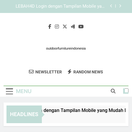
Skip
Login KAYA787 dengan Tampilan Responsif untuk
to
Pengguna Mobile
content
KAYA787 Login dengan Pengalaman Akses yang
Konsisten di Berbagai Browser
EDWINSLOT Login dengan Tampilan Mobile yang
Mudah Dipahami
LEBAH4D Login dengan Tampilan Mobile yang
Mudah Digunakan
Login KAYA787 dengan Tampilan Responsif untuk
Pengguna Mobile
Outdoor
Lengkapi Taman Anda Dengan Furnitur
KAYA787 Login dengan Pengalaman Akses yang
NEWSLETTER
RANDOM NEWS
Furniture
Konsisten di Berbagai Browser
Outdoor Berkualitas Dari Outdoor Furniture
Indonesia. Pilihan Ideal Untuk Ruang Luar
Indonesia
MENU
Rumah.
WINSLOT Login dengan Tampilan Mobile yang Mudah Dipaha
HEADLINES
Weeks Ago