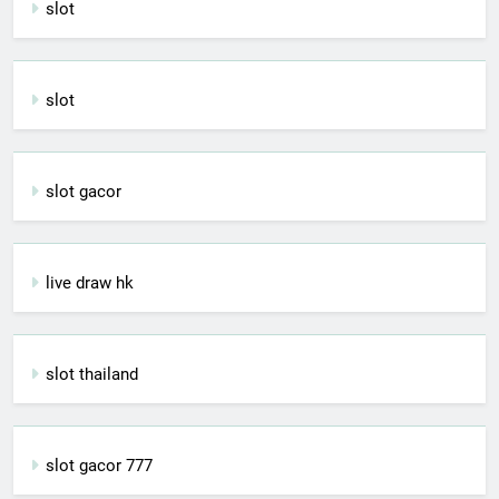
slot
slot
slot gacor
live draw hk
slot thailand
slot gacor 777