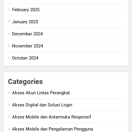
February 2025
January 2025
December 2024
November 2024
October 2024
Categories
Akses Akun Lintas Perangkat
Akses Digital dan Solusi Login
Akses Mobile dan Antarmuka Responsif
Akses Mobile dan Pengalaman Pengguna