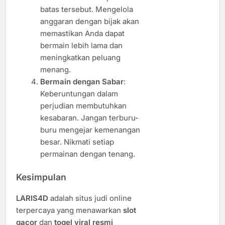
batas tersebut. Mengelola
anggaran dengan bijak akan
memastikan Anda dapat
bermain lebih lama dan
meningkatkan peluang
menang.
Bermain dengan Sabar
:
Keberuntungan dalam
perjudian membutuhkan
kesabaran. Jangan terburu-
buru mengejar kemenangan
besar. Nikmati setiap
permainan dengan tenang.
Kesimpulan
LARIS4D
adalah situs judi online
terpercaya yang menawarkan
slot
gacor
dan
togel viral resmi