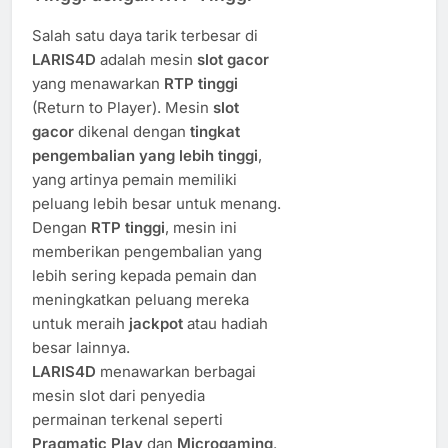
Salah satu daya tarik terbesar di
LARIS4D
adalah mesin
slot gacor
yang menawarkan
RTP tinggi
(Return to Player). Mesin
slot
gacor
dikenal dengan
tingkat
pengembalian yang lebih tinggi
,
yang artinya pemain memiliki
peluang lebih besar untuk menang.
Dengan
RTP tinggi
, mesin ini
memberikan pengembalian yang
lebih sering kepada pemain dan
meningkatkan peluang mereka
untuk meraih
jackpot
atau hadiah
besar lainnya.
LARIS4D
menawarkan berbagai
mesin slot dari penyedia
permainan terkenal seperti
Pragmatic Play
dan
Microgaming
.