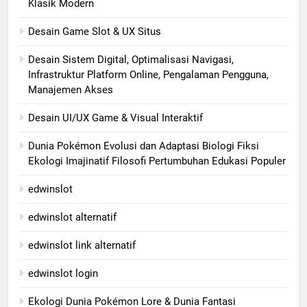
Klasik Modern
Desain Game Slot & UX Situs
Desain Sistem Digital, Optimalisasi Navigasi,
Infrastruktur Platform Online, Pengalaman Pengguna,
Manajemen Akses
Desain UI/UX Game & Visual Interaktif
Dunia Pokémon Evolusi dan Adaptasi Biologi Fiksi
Ekologi Imajinatif Filosofi Pertumbuhan Edukasi Populer
edwinslot
edwinslot alternatif
edwinslot link alternatif
edwinslot login
Ekologi Dunia Pokémon Lore & Dunia Fantasi