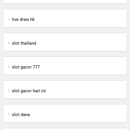
live draw hk
slot thailand
slot gacor 777
slot gacor hari ini
slot dana