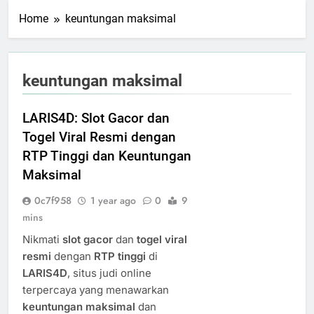
Home
keuntungan maksimal
keuntungan maksimal
LARIS4D: Slot Gacor dan
Togel Viral Resmi dengan
RTP Tinggi dan Keuntungan
Maksimal
0c7f958
1 year ago
0
9
mins
Nikmati
slot gacor
dan
togel viral
resmi
dengan
RTP tinggi
di
LARIS4D
, situs judi online
terpercaya yang menawarkan
keuntungan maksimal
dan