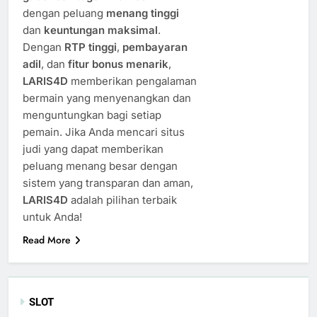
dengan peluang
menang tinggi
dan
keuntungan maksimal
.
Dengan
RTP tinggi
,
pembayaran
adil
, dan
fitur bonus menarik
,
LARIS4D
memberikan pengalaman
bermain yang menyenangkan dan
menguntungkan bagi setiap
pemain. Jika Anda mencari situs
judi yang dapat memberikan
peluang menang besar dengan
sistem yang transparan dan aman,
LARIS4D
adalah pilihan terbaik
untuk Anda!
Read More
SLOT