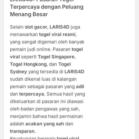
Terpercaya dengan Peluang
Menang Besar
Selain
slot gacor
,
LARIS4D
juga
menawarkan
togel viral resmi
,
yang sangat digemari oleh banyak
pemain judi online. Pasaran
togel
viral
seperti
Togel Singapore
,
Togel Hongkong
, dan
Togel
Sydney
yang tersedia di
LARIS4D
sudah dikenal luas di kalangan
pemain sebagai pasaran yang
adil
dan
terpercaya
. Semua hasil yang
dikeluarkan di pasaran ini diawasi
oleh badan pengawas yang sah,
menjamin bahwa hasil permainan
adalah
acakan yang sah
dan
transparan
.
Keuntungan bermain
togel viral