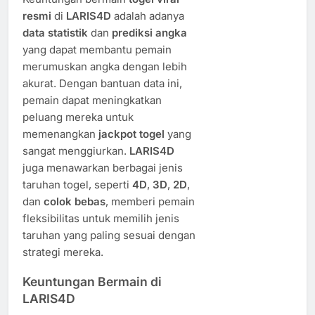
resmi
di
LARIS4D
adalah adanya
data statistik
dan
prediksi angka
yang dapat membantu pemain
merumuskan angka dengan lebih
akurat. Dengan bantuan data ini,
pemain dapat meningkatkan
peluang mereka untuk
memenangkan
jackpot togel
yang
sangat menggiurkan.
LARIS4D
juga menawarkan berbagai jenis
taruhan togel, seperti
4D
,
3D
,
2D
,
dan
colok bebas
, memberi pemain
fleksibilitas untuk memilih jenis
taruhan yang paling sesuai dengan
strategi mereka.
Keuntungan Bermain di
LARIS4D