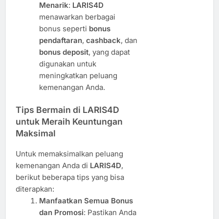
Menarik
:
LARIS4D
menawarkan berbagai
bonus seperti
bonus
pendaftaran
,
cashback
, dan
bonus deposit
, yang dapat
digunakan untuk
meningkatkan peluang
kemenangan Anda.
Tips Bermain di LARIS4D
untuk Meraih Keuntungan
Maksimal
Untuk memaksimalkan peluang
kemenangan Anda di
LARIS4D
,
berikut beberapa tips yang bisa
diterapkan:
Manfaatkan Semua Bonus
dan Promosi
: Pastikan Anda