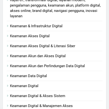
pengalaman pengguna, keamanan akun, platform digital,
akses online, brand digital, navigasi pengguna, inovasi
layanan
Keamanan & Infrastruktur Digital
Keamanan Akses Digital
Keamanan Akses Digital & Literasi Siber
Keamanan Akun dan Akses Digital
Keamanan Akun dan Perlindungan Data Digital
Keamanan Data Digital
Keamanan Digital
Keamanan Digital & Akses Sistem
Keamanan Digital & Manajemen Akses