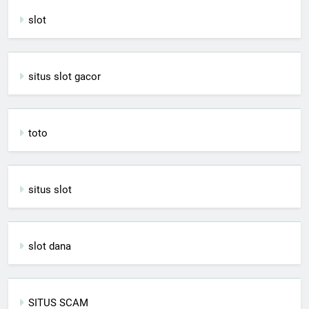
slot
situs slot gacor
toto
situs slot
slot dana
SITUS SCAM