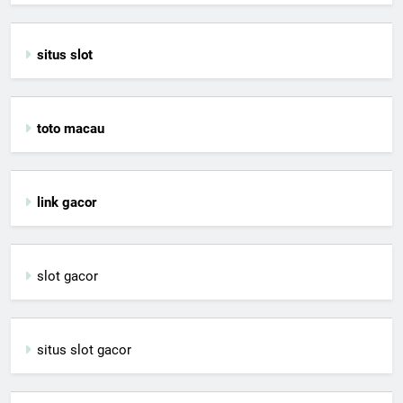
situs slot
toto macau
link gacor
slot gacor
situs slot gacor