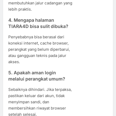
membutuhkan jalur cadangan yang
lebih praktis.
4. Mengapa halaman
TIARA4D bisa sulit dibuka?
Penyebabnya bisa berasal dari
koneksi internet, cache browser,
perangkat yang belum diperbarui,
atau gangguan teknis pada jalur
akses.
5. Apakah aman login
melalui perangkat umum?
Sebaiknya dihindari. Jika terpaksa,
pastikan keluar dari akun, tidak
menyimpan sandi, dan
membersihkan riwayat browser
setelah selesai.