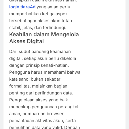
login tiara4d
yang aman perlu
memperhatikan ketiga aspek
tersebut agar akses akun tetap
stabil, jelas, dan terlindungi.
Keahlian dalam Mengelola
Akses Digital
Dari sudut pandang keamanan
digital, setiap akun perlu dikelola
dengan prinsip kehati-hatian.
Pengguna harus memahami bahwa
kata sandi bukan sekadar
formalitas, melainkan bagian
penting dari perlindungan data.
Pengelolaan akses yang baik
mencakup penggunaan perangkat
aman, pembaruan browser,
pemantauan aktivitas akun, serta
pemulihan data yang valid. Dengan