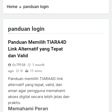
Home
panduan login
panduan login
Panduan Memilih TIARA4D
Link Alternatif yang Tepat
dan Valid
0c7f958
1 month
ago
0
11 mins
Panduan memilih TIARA4D link
alternatif yang tepat, valid, dan
aman agar pengguna memahami
akses digital secara lebih jelas dan
praktis.
Memahami Peran