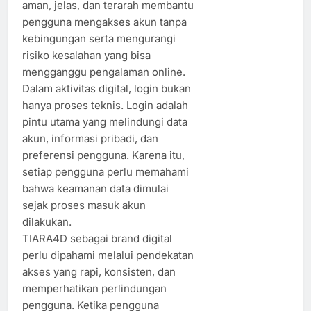
aman, jelas, dan terarah membantu
pengguna mengakses akun tanpa
kebingungan serta mengurangi
risiko kesalahan yang bisa
mengganggu pengalaman online.
Dalam aktivitas digital, login bukan
hanya proses teknis. Login adalah
pintu utama yang melindungi data
akun, informasi pribadi, dan
preferensi pengguna. Karena itu,
setiap pengguna perlu memahami
bahwa keamanan data dimulai
sejak proses masuk akun
dilakukan.
TIARA4D sebagai brand digital
perlu dipahami melalui pendekatan
akses yang rapi, konsisten, dan
memperhatikan perlindungan
pengguna. Ketika pengguna