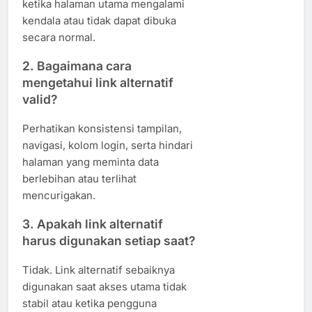
ketika halaman utama mengalami
kendala atau tidak dapat dibuka
secara normal.
2. Bagaimana cara
mengetahui link alternatif
valid?
Perhatikan konsistensi tampilan,
navigasi, kolom login, serta hindari
halaman yang meminta data
berlebihan atau terlihat
mencurigakan.
3. Apakah link alternatif
harus digunakan setiap saat?
Tidak. Link alternatif sebaiknya
digunakan saat akses utama tidak
stabil atau ketika pengguna