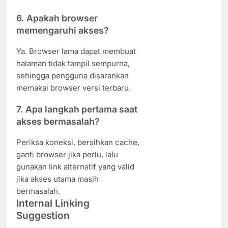
6. Apakah browser
memengaruhi akses?
Ya. Browser lama dapat membuat
halaman tidak tampil sempurna,
sehingga pengguna disarankan
memakai browser versi terbaru.
7. Apa langkah pertama saat
akses bermasalah?
Periksa koneksi, bersihkan cache,
ganti browser jika perlu, lalu
gunakan link alternatif yang valid
jika akses utama masih
bermasalah.
Internal Linking
Suggestion