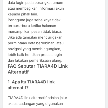
data login pada perangkat umum
atau membagikan informasi akun
kepada pihak lain.
Pengguna juga sebaiknya tidak
terburu-buru ketika halaman
menampilkan pesan tidak biasa.
Jika ada tampilan mencurigakan,
permintaan data berlebihan, atau
navigasi yang membingungkan,
lebih baik hentikan proses login
dan lakukan pemeriksaan ulang.
FAQ Seputar TIARA4D Link
Alternatif
1. Apa itu TIARA4D link
alternatif?
TIARA4D link alternatif adalah jalur
akses cadangan yang digunakan