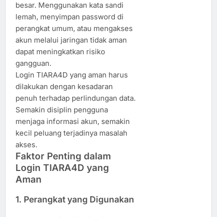
besar. Menggunakan kata sandi
lemah, menyimpan password di
perangkat umum, atau mengakses
akun melalui jaringan tidak aman
dapat meningkatkan risiko
gangguan.
Login TIARA4D yang aman harus
dilakukan dengan kesadaran
penuh terhadap perlindungan data.
Semakin disiplin pengguna
menjaga informasi akun, semakin
kecil peluang terjadinya masalah
akses.
Faktor Penting dalam
Login TIARA4D yang
Aman
1. Perangkat yang Digunakan