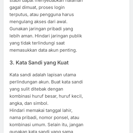
stabil dapat menyebabkan halaman
gagal dimuat, proses login
terputus, atau pengguna harus
mengulang akses dari awal.
Gunakan jaringan pribadi yang
lebih aman. Hindari jaringan publik
yang tidak terlindungi saat
memasukkan data akun penting.
3. Kata Sandi yang Kuat
Kata sandi adalah lapisan utama
perlindungan akun. Buat kata sandi
yang sulit ditebak dengan
kombinasi huruf besar, huruf kecil,
angka, dan simbol.
Hindari memakai tanggal lahir,
nama pribadi, nomor ponsel, atau
kombinasi umum. Selain itu, jangan
gunakan kata sandi yang sama