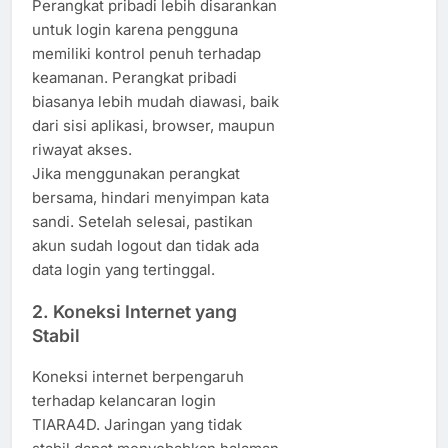
Perangkat pribadi lebih disarankan
untuk login karena pengguna
memiliki kontrol penuh terhadap
keamanan. Perangkat pribadi
biasanya lebih mudah diawasi, baik
dari sisi aplikasi, browser, maupun
riwayat akses.
Jika menggunakan perangkat
bersama, hindari menyimpan kata
sandi. Setelah selesai, pastikan
akun sudah logout dan tidak ada
data login yang tertinggal.
2. Koneksi Internet yang
Stabil
Koneksi internet berpengaruh
terhadap kelancaran login
TIARA4D. Jaringan yang tidak