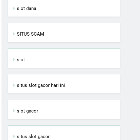
slot dana
SITUS SCAM
slot
situs slot gacor hari ini
slot gacor
situs slot gacor