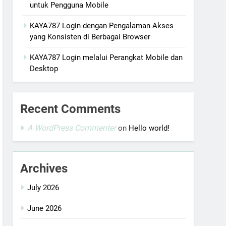
untuk Pengguna Mobile
KAYA787 Login dengan Pengalaman Akses
yang Konsisten di Berbagai Browser
KAYA787 Login melalui Perangkat Mobile dan
Desktop
Recent Comments
A WordPress Commenter
on
Hello world!
Archives
July 2026
June 2026