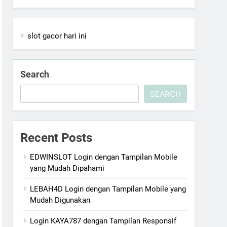
slot gacor hari ini
Search
SEARCH
Recent Posts
EDWINSLOT Login dengan Tampilan Mobile
yang Mudah Dipahami
LEBAH4D Login dengan Tampilan Mobile yang
Mudah Digunakan
Login KAYA787 dengan Tampilan Responsif