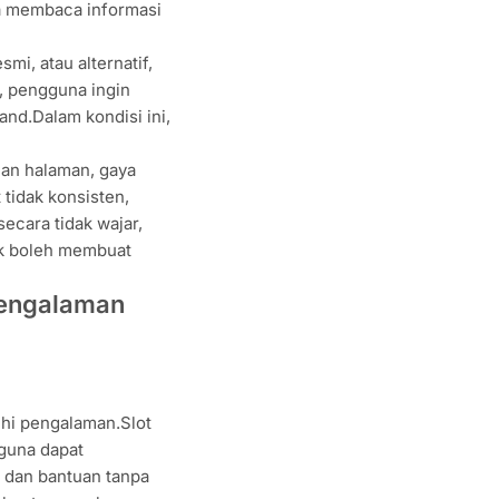
a membaca informasi
mi, atau alternatif,
a, pengguna ingin
nd.Dalam kondisi ini,
an halaman, gaya
 tidak konsisten,
secara tidak wajar,
ak boleh membuat
Pengalaman
uhi pengalaman.Slot
gguna dapat
 dan bantuan tanpa