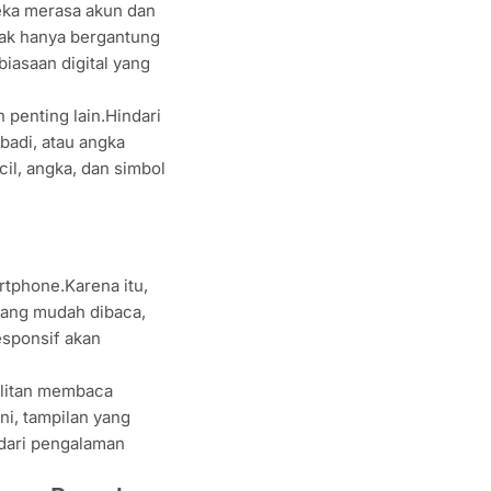
eka merasa akun dan
idak hanya bergantung
iasaan digital yang
penting lain.Hindari
badi, atau angka
il, angka, dan simbol
tphone.Karena itu,
 yang mudah dibaca,
esponsif akan
sulitan membaca
ni, tampilan yang
 dari pengalaman