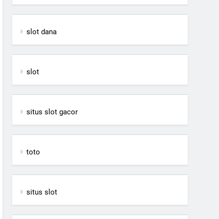
slot dana
slot
situs slot gacor
toto
situs slot