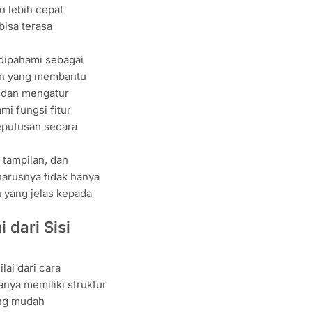
n lebih cepat
bisa terasa
h dipahami sebagai
emen yang membantu
 dan mengatur
mi fungsi fitur
eputusan secara
 tampilan, dan
harusnya tidak hanya
n yang jelas kepada
 dari Sisi
lai dari cara
anya memiliki struktur
ang mudah