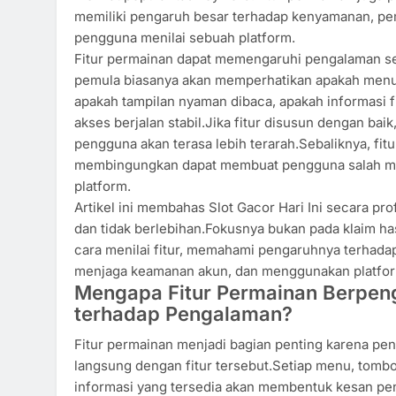
memiliki pengaruh besar terhadap kenyamanan, p
pengguna menilai sebuah platform.
Fitur permainan dapat memengaruhi pengalaman s
pemula biasanya akan memperhatikan apakah men
apakah tampilan nyaman dibaca, apakah informasi fi
akses berjalan stabil.Jika fitur disusun dengan bai
pengguna akan terasa lebih terarah.Sebaliknya, fit
membingungkan dapat membuat pengguna salah m
platform.
Artikel ini membahas Slot Gacor Hari Ini secara prof
dan tidak berlebihan.Fokusnya bukan pada klaim ha
cara menilai fitur, memahami pengaruhnya terhada
menjaga keamanan akun, dan menggunakan platform 
Mengapa Fitur Permainan Berpen
terhadap Pengalaman?
Fitur permainan menjadi bagian penting karena pen
langsung dengan fitur tersebut.Setiap menu, tombol
informasi yang tersedia akan membentuk kesan pe