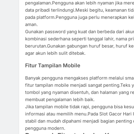
pengalaman.Pengguna akan lebih nyaman jika mer
data pribadi terlindungi.Meski begitu, keamanan t
pada platform.Pengguna juga perlu menerapkan keb
aman.
Gunakan password yang kuat dan berbeda dari akun 
kombinasi sederhana seperti tanggal lahir, nama pri
berurutan.Gunakan gabungan huruf besar, huruf kec
agar akun lebih sulit ditebak.
Fitur Tampilan Mobile
Banyak pengguna mengakses platform melalui smar
fitur tampilan mobile menjadi sangat penting.Teks
tombol yang nyaman disentuh, dan halaman yang r
membuat pengalaman lebih baik.
Jika tampilan mobile tidak rapi, pengguna bisa ke
informasi atau memilih menu.Pada Slot Gacor Hari I
stabil dan mudah dipahami menjadi bagian penting
pengguna modern.