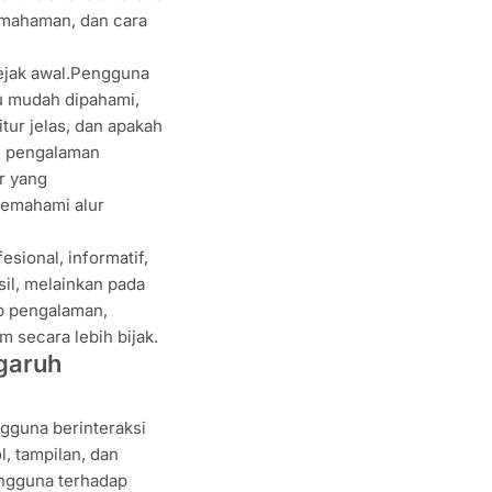
emahaman, dan cara
ejak awal.Pengguna
u mudah dipahami,
tur jelas, dan apakah
k, pengalaman
ur yang
emahami alur
esional, informatif,
sil, melainkan pada
p pengalaman,
secara lebih bijak.
garuh
gguna berinteraksi
, tampilan, dan
ngguna terhadap