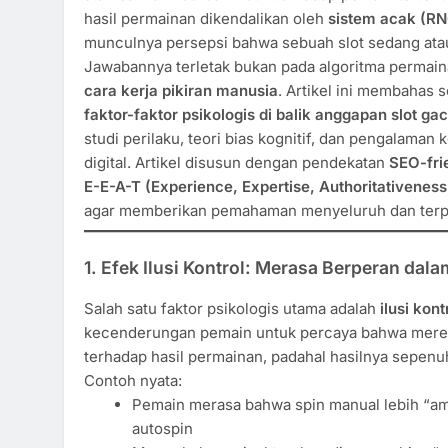
hasil permainan dikendalikan oleh
sistem acak (RN
munculnya persepsi bahwa sebuah slot sedang at
Jawabannya terletak bukan pada algoritma permain
cara kerja pikiran manusia
. Artikel ini membahas
faktor-faktor psikologis di balik anggapan slot ga
studi perilaku, teori bias kognitif, dan pengalaman 
digital. Artikel disusun dengan pendekatan
SEO-fri
E-E-A-T (Experience, Expertise, Authoritativeness
agar memberikan pemahaman menyeluruh dan terp
1. Efek Ilusi Kontrol: Merasa Berperan da
Salah satu faktor psikologis utama adalah
ilusi kont
kecenderungan pemain untuk percaya bahwa mere
terhadap hasil permainan, padahal hasilnya sepenu
Contoh nyata:
Pemain merasa bahwa spin manual lebih “a
autospin