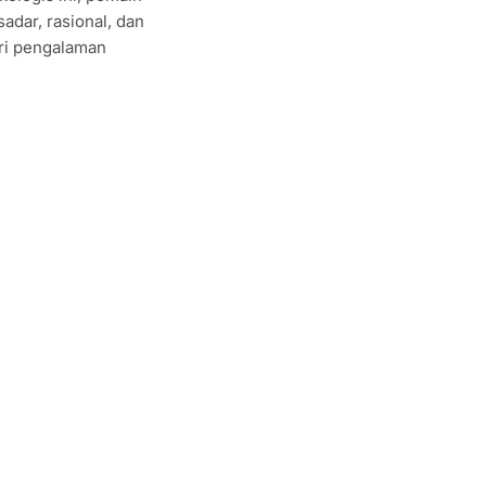
dar, rasional, dan
ri pengalaman