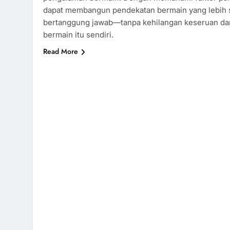
dapat membangun pendekatan bermain yang lebih sa
bertanggung jawab—tanpa kehilangan keseruan da
bermain itu sendiri.
Read More