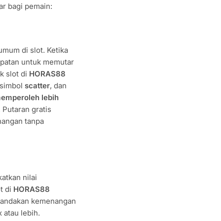
ar bagi pemain:
umum di slot. Ketika
mpatan untuk memutar
 slot di
HORAS88
 simbol
scatter
, dan
emperoleh lebih
 Putaran gratis
nangan tanpa
atkan nilai
t di
HORAS88
gandakan kemenangan
 atau lebih.