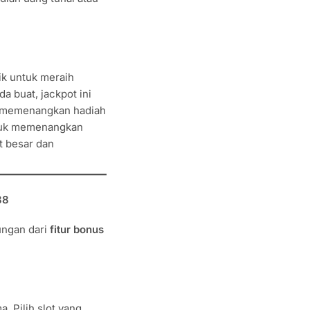
ik untuk meraih
 buat, jackpot ini
k memenangkan hadiah
ntuk memenangkan
at besar dan
88
ungan dari
fitur bonus
. Pilih slot yang