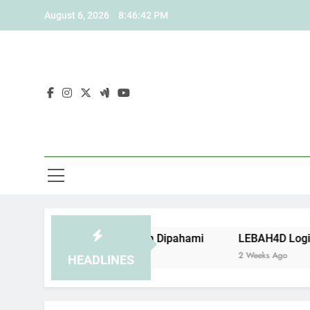
Skip
August 6, 2026
8:46:43 PM
to
content
Out
Lengkapi T
n Mobile yang Mudah Dipahami
LEBAH4D Login dengan
2 Weeks Ago
HEADLINES