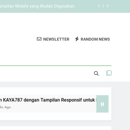
mpilan Mobile yang Mudah Digunakan
lan Responsif untuk Pengguna Mobile
 yang Konsisten di Berbagai Browser
NEWSLETTER
RANDOM NEWS
ampilan Mobile yang Mudah Dipahami
ia
mpilan Mobile yang Mudah Digunakan
urniture Indonesia. Pilihan Ideal Untuk Ruang Luar Rumah.
lan Responsif untuk Pengguna Mobile
 yang Konsisten di Berbagai Browser
7 dengan Tampilan Responsif untuk Pengguna Mobile
3