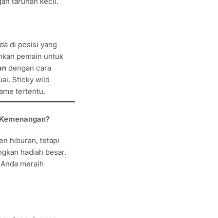
n taruhan kecil.
da di posisi yang
inkan pemain untuk
an
dengan cara
i. Sticky wild
ame tertentu.
g Kemenangan?
n hiburan, tetapi
gkan hadiah besar.
 Anda meraih