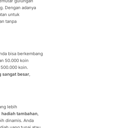
emutar gulungan
ng. Dengan adanya
atan untuk
an tanpa
Anda bisa berkembang
an 50.000 koin
500.000 koin.
 sangat besar
,
ng lebih
n
hadiah tambahan
,
ih dinamis. Anda
diah uang tunai atau