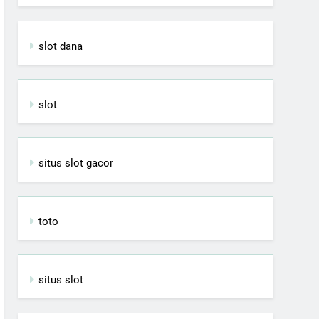
slot dana
slot
situs slot gacor
toto
situs slot