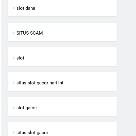
slot dana
SITUS SCAM
slot
situs slot gacor hari ini
slot gacor
situs slot gacor