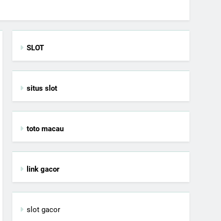
SLOT
situs slot
toto macau
link gacor
slot gacor