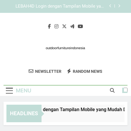
Skip
Login KAYA787 dengan Tampilan Responsif untuk
to
Pengguna Mobile
content
KAYA787 Login dengan Pengalaman Akses yang
Konsisten di Berbagai Browser
EDWINSLOT Login dengan Tampilan Mobile yang
Mudah Dipahami
LEBAH4D Login dengan Tampilan Mobile yang
Mudah Digunakan
Login KAYA787 dengan Tampilan Responsif untuk
Pengguna Mobile
Outdoor
Lengkapi Taman Anda Dengan Furnitur
KAYA787 Login dengan Pengalaman Akses yang
NEWSLETTER
RANDOM NEWS
Furniture
Konsisten di Berbagai Browser
Outdoor Berkualitas Dari Outdoor Furniture
Indonesia. Pilihan Ideal Untuk Ruang Luar
Indonesia
MENU
Rumah.
WINSLOT Login dengan Tampilan Mobile yang Mudah Dipaha
HEADLINES
Weeks Ago