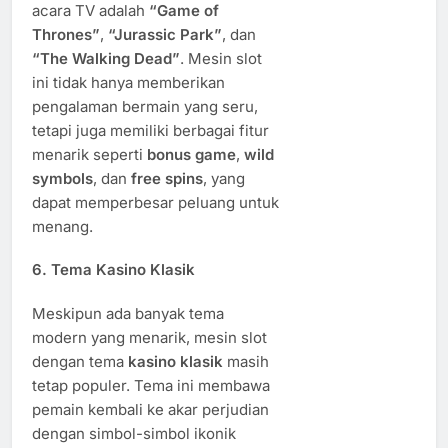
acara TV adalah
“Game of
Thrones”
,
“Jurassic Park”
, dan
“The Walking Dead”
. Mesin slot
ini tidak hanya memberikan
pengalaman bermain yang seru,
tetapi juga memiliki berbagai fitur
menarik seperti
bonus game
,
wild
symbols
, dan
free spins
, yang
dapat memperbesar peluang untuk
menang.
6.
Tema Kasino Klasik
Meskipun ada banyak tema
modern yang menarik, mesin slot
dengan tema
kasino klasik
masih
tetap populer. Tema ini membawa
pemain kembali ke akar perjudian
dengan simbol-simbol ikonik