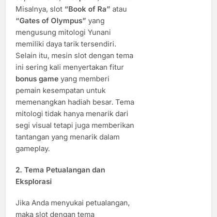
Misalnya, slot
“Book of Ra”
atau
“Gates of Olympus”
yang
mengusung mitologi Yunani
memiliki daya tarik tersendiri.
Selain itu, mesin slot dengan tema
ini sering kali menyertakan fitur
bonus game
yang memberi
pemain kesempatan untuk
memenangkan hadiah besar. Tema
mitologi tidak hanya menarik dari
segi visual tetapi juga memberikan
tantangan yang menarik dalam
gameplay.
2.
Tema Petualangan dan
Eksplorasi
Jika Anda menyukai petualangan,
maka slot dengan tema