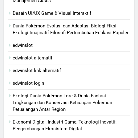
Manajemen Akses
Desain UI/UX Game & Visual Interaktif
Dunia Pokémon Evolusi dan Adaptasi Biologi Fiksi
Ekologi Imajinatif Filosofi Pertumbuhan Edukasi Populer
edwinslot
edwinslot alternatif
edwinslot link alternatif
edwinslot login
Ekologi Dunia Pokémon Lore & Dunia Fantasi
Lingkungan dan Konservasi Kehidupan Pokémon
Petualangan Antar Region
Ekonomi Digital, Industri Game, Teknologi Inovatif,
Pengembangan Ekosistem Digital