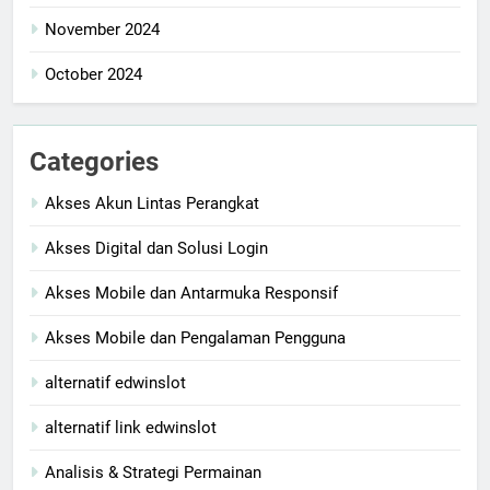
November 2024
October 2024
Categories
Akses Akun Lintas Perangkat
Akses Digital dan Solusi Login
Akses Mobile dan Antarmuka Responsif
Akses Mobile dan Pengalaman Pengguna
alternatif edwinslot
alternatif link edwinslot
Analisis & Strategi Permainan