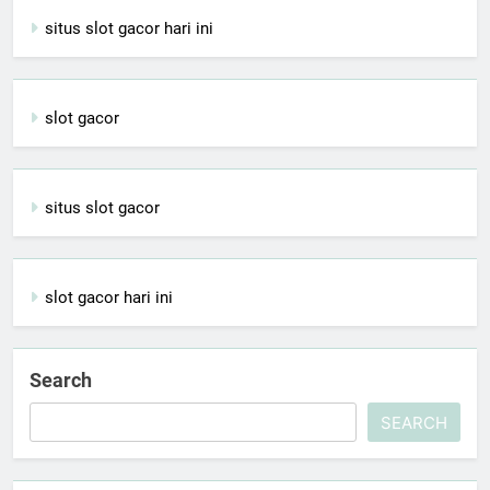
situs slot gacor hari ini
slot gacor
situs slot gacor
slot gacor hari ini
Search
SEARCH