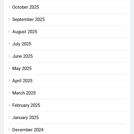
October 2025
September 2025
August 2025
July 2025
June 2025
May 2025
April 2025
March 2025
February 2025
January 2025
December 2024