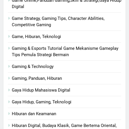
Game Online,Panduan Gaming,Skill & Strategi,Gaya Hidup
Digital
Game Strategy, Gaming Tips, Character Abilities,
Competitive Gaming
Game, Hiburan, Teknologi
Gaming & Esports Tutorial Game Mekanisme Gameplay
Tips Pemula Strategi Bermain
Gaming & Technology
Gaming, Panduan, Hiburan
Gaya Hidup Mahasiswa Digital
Gaya Hidup, Gaming, Teknologi
Hiburan dan Keamanan
Hiburan Digital, Budaya Klasik, Game Bertema Oriental,