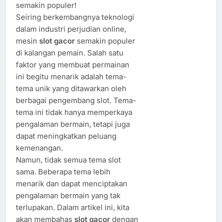
semakin populer!
Seiring berkembangnya teknologi
dalam industri perjudian online,
mesin
slot gacor
semakin populer
di kalangan pemain. Salah satu
faktor yang membuat permainan
ini begitu menarik adalah tema-
tema unik yang ditawarkan oleh
berbagai pengembang slot. Tema-
tema ini tidak hanya memperkaya
pengalaman bermain, tetapi juga
dapat meningkatkan peluang
kemenangan.
Namun, tidak semua tema slot
sama. Beberapa tema lebih
menarik dan dapat menciptakan
pengalaman bermain yang tak
terlupakan. Dalam artikel ini, kita
akan membahas
slot gacor
dengan