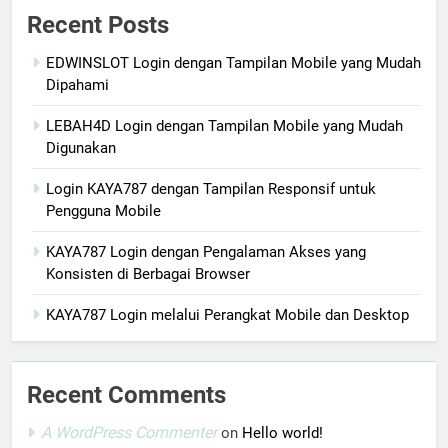
Recent Posts
EDWINSLOT Login dengan Tampilan Mobile yang Mudah
Dipahami
LEBAH4D Login dengan Tampilan Mobile yang Mudah
Digunakan
Login KAYA787 dengan Tampilan Responsif untuk
Pengguna Mobile
KAYA787 Login dengan Pengalaman Akses yang
Konsisten di Berbagai Browser
KAYA787 Login melalui Perangkat Mobile dan Desktop
Recent Comments
A WordPress Commenter
on
Hello world!