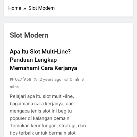
Home
Slot Modern
Slot Modern
Apa Itu Slot Multi-Line?
Panduan Lengkap
Memahami Cara Kerjanya
0c7f958
2 years ago
0
8
mins
Pelajari apa itu slot multi-line,
bagaimana cara kerjanya, dan
mengapa jenis slot ini begitu
populer di kalangan pemain.
Temukan keuntungan, strategi, dan
tips terbaik untuk bermain slot