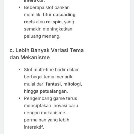
interaktif
.
Beberapa slot bahkan
memiliki fitur
cascading
reels
atau
re-spin
, yang
semakin meningkatkan
peluang menang.
c. Lebih Banyak Variasi Tema
dan Mekanisme
Slot multi-line hadir dalam
berbagai tema menarik,
mulai dari
fantasi, mitologi,
hingga petualangan
.
Pengembang game terus
menciptakan inovasi baru
dengan mekanisme
permainan yang lebih
interaktif.