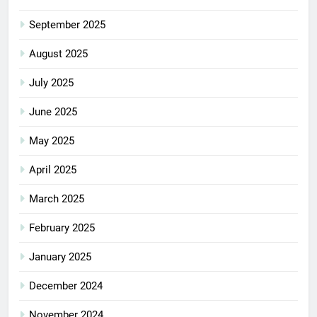
September 2025
August 2025
July 2025
June 2025
May 2025
April 2025
March 2025
February 2025
January 2025
December 2024
November 2024