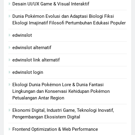
Desain UI/UX Game & Visual Interaktif
Dunia Pokémon Evolusi dan Adaptasi Biologi Fiksi
Ekologi Imajinatif Filosofi Pertumbuhan Edukasi Populer
edwinslot
edwinslot alternatif
edwinslot link alternatif
edwinslot login
Ekologi Dunia Pokémon Lore & Dunia Fantasi
Lingkungan dan Konservasi Kehidupan Pokémon
Petualangan Antar Region
Ekonomi Digital, Industri Game, Teknologi Inovatif,
Pengembangan Ekosistem Digital
Frontend Optimization & Web Performance