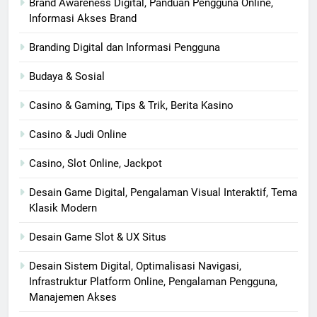
Brand Awareness Digital, Panduan Pengguna Online,
Informasi Akses Brand
Branding Digital dan Informasi Pengguna
Budaya & Sosial
Casino & Gaming, Tips & Trik, Berita Kasino
Casino & Judi Online
Casino, Slot Online, Jackpot
Desain Game Digital, Pengalaman Visual Interaktif, Tema
Klasik Modern
Desain Game Slot & UX Situs
Desain Sistem Digital, Optimalisasi Navigasi,
Infrastruktur Platform Online, Pengalaman Pengguna,
Manajemen Akses