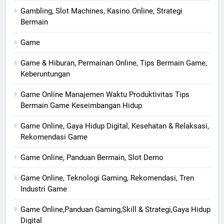
Gambling, Slot Machines, Kasino Online, Strategi
Bermain
Game
Game & Hiburan, Permainan Online, Tips Bermain Game,
Keberuntungan
Game Online Manajemen Waktu Produktivitas Tips
Bermain Game Keseimbangan Hidup
Game Online, Gaya Hidup Digital, Kesehatan & Relaksasi,
Rekomendasi Game
Game Online, Panduan Bermain, Slot Demo
Game Online, Teknologi Gaming, Rekomendasi, Tren
Industri Game
Game Online,Panduan Gaming,Skill & Strategi,Gaya Hidup
Digital