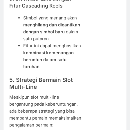
Fitur Cascading Reels
Simbol yang menang akan
menghilang dan digantikan
dengan simbol baru
dalam
satu putaran.
Fitur ini dapat menghasilkan
kombinasi kemenangan
beruntun dalam satu
taruhan
.
5. Strategi Bermain Slot
Multi-Line
Meskipun slot multi-line
bergantung pada keberuntungan,
ada beberapa strategi yang bisa
membantu pemain memaksimalkan
pengalaman bermain: