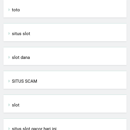
toto
situs slot
slot dana
SITUS SCAM
slot
situs slot gacor hari ini