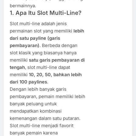
bermainnya.
1. Apa Itu Slot Multi-Line?
Slot multi-line adalah jenis
permainan slot yang memiliki
lebih
dari satu payline (garis
pembayaran)
. Berbeda dengan
slot klasik yang biasanya hanya
memiliki
satu garis pembayaran di
tengah
, slot multi-line dapat
memiliki
10, 20, 50, bahkan lebih
dari 100 paylines
.
Dengan lebih banyak garis
pembayaran, pemain memiliki lebih
banyak peluang untuk
mendapatkan kombinasi
kemenangan dalam satu putaran.
Slot multi-line menjadi favorit
banyak pemain karena