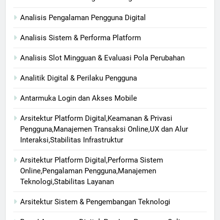
Analisis Pengalaman Pengguna Digital
Analisis Sistem & Performa Platform
Analisis Slot Mingguan & Evaluasi Pola Perubahan
Analitik Digital & Perilaku Pengguna
Antarmuka Login dan Akses Mobile
Arsitektur Platform Digital,Keamanan & Privasi
Pengguna,Manajemen Transaksi Online,UX dan Alur
Interaksi,Stabilitas Infrastruktur
Arsitektur Platform Digital,Performa Sistem
Online,Pengalaman Pengguna,Manajemen
Teknologi,Stabilitas Layanan
Arsitektur Sistem & Pengembangan Teknologi