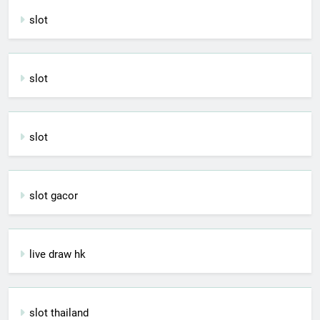
slot
slot
slot
slot gacor
live draw hk
slot thailand