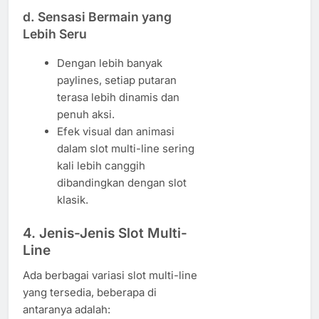
d. Sensasi Bermain yang
Lebih Seru
Dengan lebih banyak
paylines, setiap putaran
terasa lebih dinamis dan
penuh aksi.
Efek visual dan animasi
dalam slot multi-line sering
kali lebih canggih
dibandingkan dengan slot
klasik.
4. Jenis-Jenis Slot Multi-
Line
Ada berbagai variasi slot multi-line
yang tersedia, beberapa di
antaranya adalah: