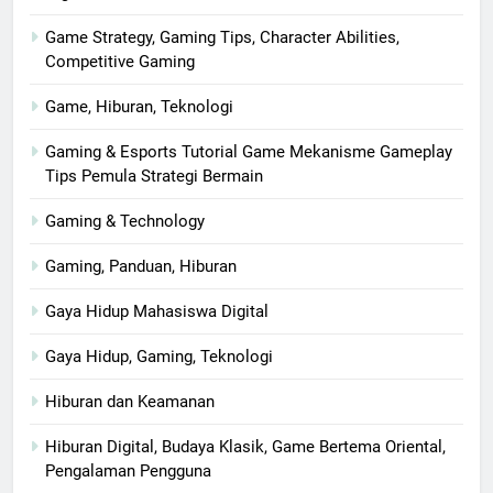
Game Strategy, Gaming Tips, Character Abilities,
Competitive Gaming
Game, Hiburan, Teknologi
Gaming & Esports Tutorial Game Mekanisme Gameplay
Tips Pemula Strategi Bermain
Gaming & Technology
Gaming, Panduan, Hiburan
Gaya Hidup Mahasiswa Digital
Gaya Hidup, Gaming, Teknologi
Hiburan dan Keamanan
Hiburan Digital, Budaya Klasik, Game Bertema Oriental,
Pengalaman Pengguna