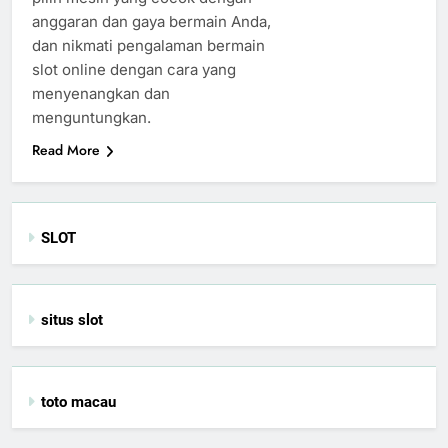
anggaran dan gaya bermain Anda,
dan nikmati pengalaman bermain
slot online dengan cara yang
menyenangkan dan
menguntungkan.
Read More
SLOT
situs slot
toto macau