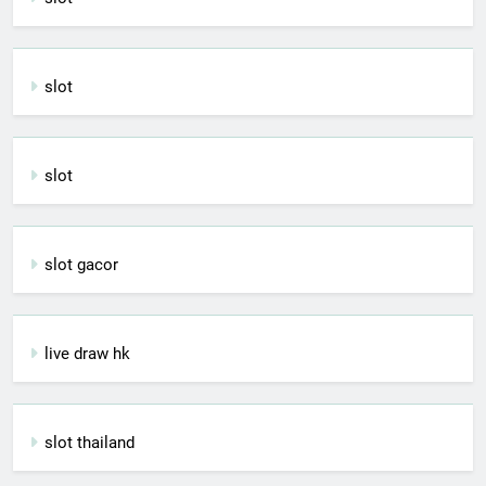
slot
slot
slot gacor
live draw hk
slot thailand