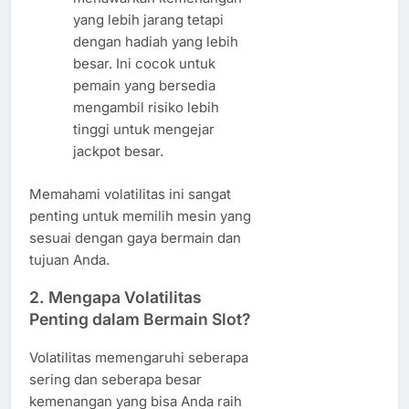
yang lebih jarang tetapi
dengan hadiah yang lebih
besar. Ini cocok untuk
pemain yang bersedia
mengambil risiko lebih
tinggi untuk mengejar
jackpot besar.
Memahami volatilitas ini sangat
penting untuk memilih mesin yang
sesuai dengan gaya bermain dan
tujuan Anda.
2.
Mengapa Volatilitas
Penting dalam Bermain Slot?
Volatilitas memengaruhi seberapa
sering dan seberapa besar
kemenangan yang bisa Anda raih