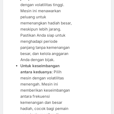
dengan volatilitas tinggi.
Mesin ini menawarkan
peluang untuk
memenangkan hadiah besar,
meskipun lebih jarang.
Pastikan Anda siap untuk
menghadapi periode
panjang tanpa kemenangan
besar, dan kelola anggaran
Anda dengan bijak.
Untuk keseimbangan
antara keduanya
: Pilih
mesin dengan volatilitas
menengah. Mesin ini
memberikan keseimbangan
antara frekuensi
kemenangan dan besar
hadiah, cocok bagi pemain