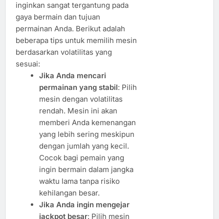
inginkan sangat tergantung pada
gaya bermain dan tujuan
permainan Anda. Berikut adalah
beberapa tips untuk memilih mesin
berdasarkan volatilitas yang
sesuai:
Jika Anda mencari
permainan yang stabil
: Pilih
mesin dengan volatilitas
rendah. Mesin ini akan
memberi Anda kemenangan
yang lebih sering meskipun
dengan jumlah yang kecil.
Cocok bagi pemain yang
ingin bermain dalam jangka
waktu lama tanpa risiko
kehilangan besar.
Jika Anda ingin mengejar
jackpot besar
: Pilih mesin