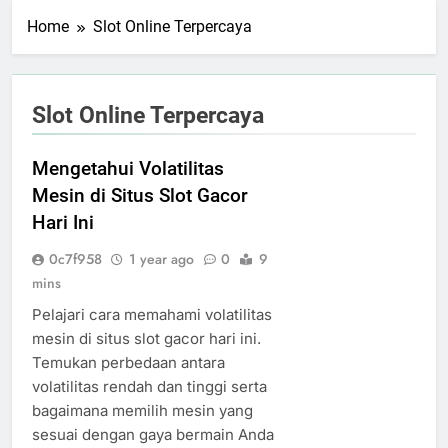
Home
Slot Online Terpercaya
Slot Online Terpercaya
Mengetahui Volatilitas
Mesin di Situs Slot Gacor
Hari Ini
0c7f958
1 year ago
0
9
mins
Pelajari cara memahami volatilitas
mesin di situs slot gacor hari ini.
Temukan perbedaan antara
volatilitas rendah dan tinggi serta
bagaimana memilih mesin yang
sesuai dengan gaya bermain Anda