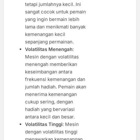
tetapi jumlahnya kecil. Ini
sangat cocok untuk pemain
yang ingin bermain lebih
lama dan menikmati banyak
kemenangan kecil
sepanjang permainan.
Volatilitas Menengah
:
Mesin dengan volatilitas
menengah memberikan
keseimbangan antara
frekuensi kemenangan dan
jumlah hadiah. Pemain akan
menerima kemenangan
cukup sering, dengan
hadiah yang bervariasi
antara kecil dan besar.
Volatilitas Tinggi
: Mesin
dengan volatilitas tinggi
menawarkan kemenangan