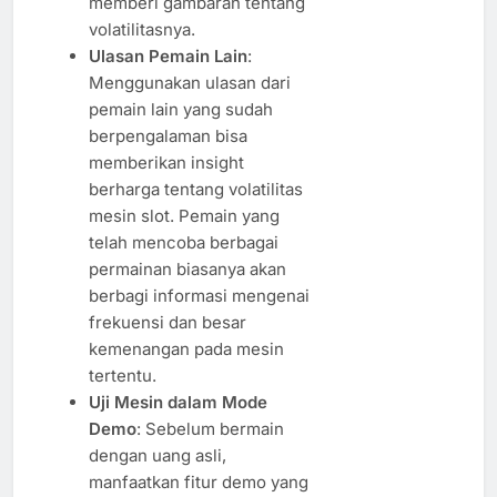
memberi gambaran tentang
volatilitasnya.
Ulasan Pemain Lain
:
Menggunakan ulasan dari
pemain lain yang sudah
berpengalaman bisa
memberikan insight
berharga tentang volatilitas
mesin slot. Pemain yang
telah mencoba berbagai
permainan biasanya akan
berbagi informasi mengenai
frekuensi dan besar
kemenangan pada mesin
tertentu.
Uji Mesin dalam Mode
Demo
: Sebelum bermain
dengan uang asli,
manfaatkan fitur demo yang