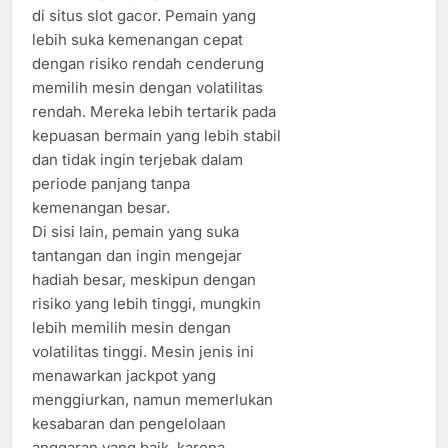
di situs slot gacor. Pemain yang
lebih suka kemenangan cepat
dengan risiko rendah cenderung
memilih mesin dengan volatilitas
rendah. Mereka lebih tertarik pada
kepuasan bermain yang lebih stabil
dan tidak ingin terjebak dalam
periode panjang tanpa
kemenangan besar.
Di sisi lain, pemain yang suka
tantangan dan ingin mengejar
hadiah besar, meskipun dengan
risiko yang lebih tinggi, mungkin
lebih memilih mesin dengan
volatilitas tinggi. Mesin jenis ini
menawarkan jackpot yang
menggiurkan, namun memerlukan
kesabaran dan pengelolaan
anggaran yang baik, karena