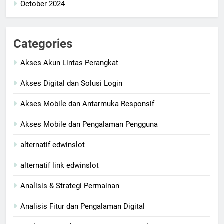
October 2024
Categories
Akses Akun Lintas Perangkat
Akses Digital dan Solusi Login
Akses Mobile dan Antarmuka Responsif
Akses Mobile dan Pengalaman Pengguna
alternatif edwinslot
alternatif link edwinslot
Analisis & Strategi Permainan
Analisis Fitur dan Pengalaman Digital