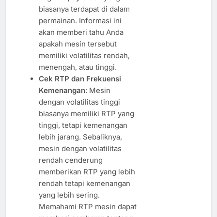
biasanya terdapat di dalam
permainan. Informasi ini
akan memberi tahu Anda
apakah mesin tersebut
memiliki volatilitas rendah,
menengah, atau tinggi.
Cek RTP dan Frekuensi
Kemenangan
: Mesin
dengan volatilitas tinggi
biasanya memiliki RTP yang
tinggi, tetapi kemenangan
lebih jarang. Sebaliknya,
mesin dengan volatilitas
rendah cenderung
memberikan RTP yang lebih
rendah tetapi kemenangan
yang lebih sering.
Memahami RTP mesin dapat