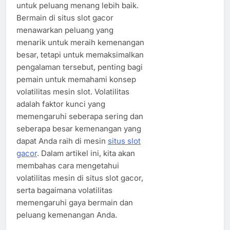
untuk peluang menang lebih baik.
Bermain di situs slot gacor
menawarkan peluang yang
menarik untuk meraih kemenangan
besar, tetapi untuk memaksimalkan
pengalaman tersebut, penting bagi
pemain untuk memahami konsep
volatilitas mesin slot. Volatilitas
adalah faktor kunci yang
memengaruhi seberapa sering dan
seberapa besar kemenangan yang
dapat Anda raih di mesin
situs slot
gacor
. Dalam artikel ini, kita akan
membahas cara mengetahui
volatilitas mesin di situs slot gacor,
serta bagaimana volatilitas
memengaruhi gaya bermain dan
peluang kemenangan Anda.