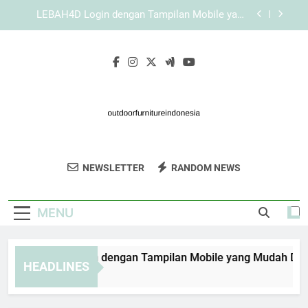
Skip
Login KAYA787 dengan Tampilan Responsif untuk
to
Pengguna Mobile
content
KAYA787 Login dengan Pengalaman Akses yang
Konsisten di Berbagai Browser
EDWINSLOT Login dengan Tampilan Mobile yang
Mudah Dipahami
LEBAH4D Login dengan Tampilan Mobile yang
Mudah Digunakan
Login KAYA787 dengan Tampilan Responsif untuk
Pengguna Mobile
Outdoor
Lengkapi Taman Anda Dengan Furnitur
KAYA787 Login dengan Pengalaman Akses yang
NEWSLETTER
RANDOM NEWS
Furniture
Konsisten di Berbagai Browser
Outdoor Berkualitas Dari Outdoor Furniture
Indonesia. Pilihan Ideal Untuk Ruang Luar
Indonesia
MENU
Rumah.
DWINSLOT Login dengan Tampilan Mobile yang Mudah Dipah
HEADLINES
 Weeks Ago