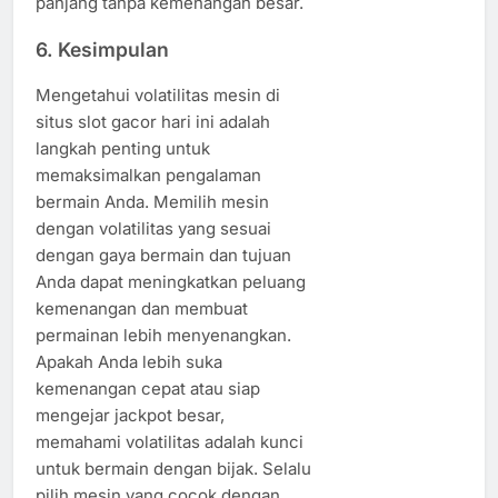
panjang tanpa kemenangan besar.
6.
Kesimpulan
Mengetahui volatilitas mesin di
situs slot gacor hari ini adalah
langkah penting untuk
memaksimalkan pengalaman
bermain Anda. Memilih mesin
dengan volatilitas yang sesuai
dengan gaya bermain dan tujuan
Anda dapat meningkatkan peluang
kemenangan dan membuat
permainan lebih menyenangkan.
Apakah Anda lebih suka
kemenangan cepat atau siap
mengejar jackpot besar,
memahami volatilitas adalah kunci
untuk bermain dengan bijak. Selalu
pilih mesin yang cocok dengan