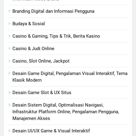
Branding Digital dan Informasi Pengguna
Budaya & Sosial
Casino & Gaming, Tips & Trik, Berita Kasino
Casino & Judi Online
Casino, Slot Online, Jackpot
Desain Game Digital, Pengalaman Visual Interaktif, Tema
Klasik Modern
Desain Game Slot & UX Situs
Desain Sistem Digital, Optimalisasi Navigasi,
Infrastruktur Platform Online, Pengalaman Pengguna,
Manajemen Akses
Desain UI/UX Game & Visual Interaktif