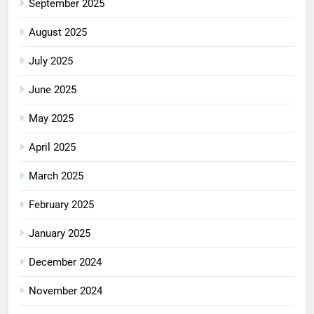
September 2025
August 2025
July 2025
June 2025
May 2025
April 2025
March 2025
February 2025
January 2025
December 2024
November 2024