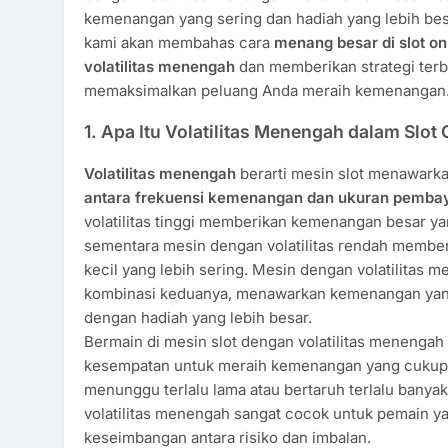
kemenangan yang sering dan hadiah yang lebih besar
kami akan membahas cara
menang besar di slot on
volatilitas menengah
dan memberikan strategi terb
memaksimalkan peluang Anda meraih kemenangan
1. Apa Itu Volatilitas Menengah dalam Slot 
Volatilitas menengah
berarti mesin slot menawark
antara frekuensi kemenangan dan ukuran pemba
volatilitas tinggi memberikan kemenangan besar yan
sementara mesin dengan volatilitas rendah memb
kecil yang lebih sering. Mesin dengan volatilitas
kombinasi keduanya, menawarkan kemenangan yan
dengan hadiah yang lebih besar.
Bermain di mesin slot dengan volatilitas menenga
kesempatan untuk meraih kemenangan yang cukup 
menunggu terlalu lama atau bertaruh terlalu banya
volatilitas menengah sangat cocok untuk pemain y
keseimbangan antara risiko dan imbalan.