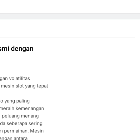
esmi dengan
an volatilitas
mesin slot yang tepat
no yang paling
 meraih kemenangan
hi peluang menang
ada seberapa sering
am permainan. Mesin
angan antara