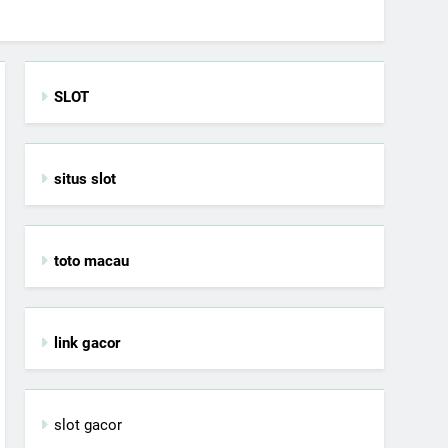
SLOT
situs slot
toto macau
link gacor
slot gacor