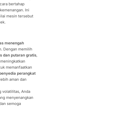
ecara bertahap
 kemenangan. Ini
lai mesin tersebut
ek.
itas menengah
h. Dengan memilih
us dan putaran gratis
,
t meningkatkan
ntuk memanfaatkan
penyedia perangkat
lebih aman dan
volatilitas, Anda
 yang menyenangkan
 dan semoga