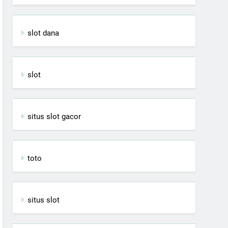
slot dana
slot
situs slot gacor
toto
situs slot