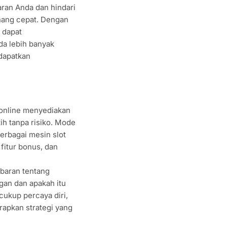
ran Anda dan hindari
nang cepat. Dengan
 dapat
a lebih banyak
dapatkan
 online menyediakan
h tanpa risiko. Mode
rbagai mesin slot
fitur bonus, dan
baran tentang
an dan apakah itu
ukup percaya diri,
rapkan strategi yang