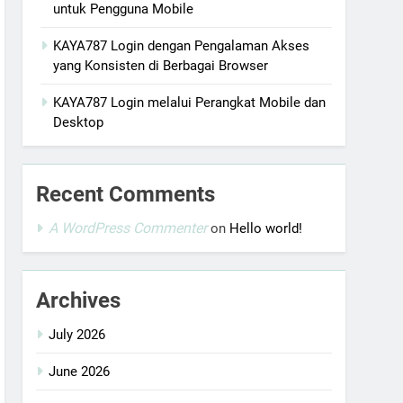
untuk Pengguna Mobile
KAYA787 Login dengan Pengalaman Akses
yang Konsisten di Berbagai Browser
KAYA787 Login melalui Perangkat Mobile dan
Desktop
Recent Comments
A WordPress Commenter
on
Hello world!
Archives
July 2026
June 2026