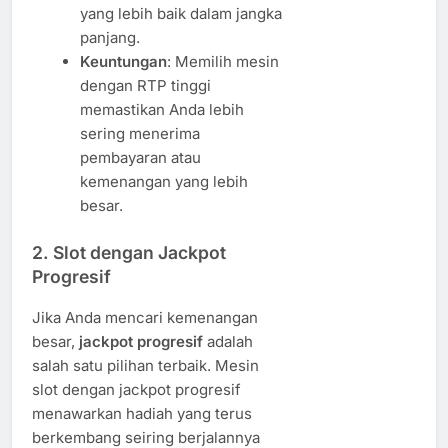
yang lebih baik dalam jangka
panjang.
Keuntungan
: Memilih mesin
dengan RTP tinggi
memastikan Anda lebih
sering menerima
pembayaran atau
kemenangan yang lebih
besar.
2.
Slot dengan Jackpot
Progresif
Jika Anda mencari kemenangan
besar,
jackpot progresif
adalah
salah satu pilihan terbaik. Mesin
slot dengan jackpot progresif
menawarkan hadiah yang terus
berkembang seiring berjalannya