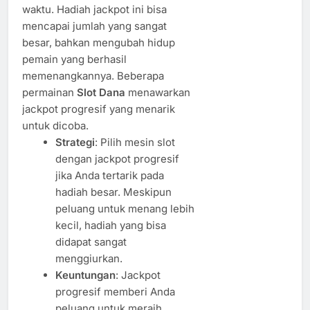
waktu. Hadiah jackpot ini bisa
mencapai jumlah yang sangat
besar, bahkan mengubah hidup
pemain yang berhasil
memenangkannya. Beberapa
permainan
Slot Dana
menawarkan
jackpot progresif yang menarik
untuk dicoba.
Strategi
: Pilih mesin slot
dengan jackpot progresif
jika Anda tertarik pada
hadiah besar. Meskipun
peluang untuk menang lebih
kecil, hadiah yang bisa
didapat sangat
menggiurkan.
Keuntungan
: Jackpot
progresif memberi Anda
peluang untuk meraih