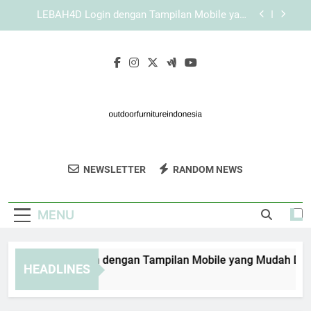
Skip
Login KAYA787 dengan Tampilan Responsif untuk
to
Pengguna Mobile
content
KAYA787 Login dengan Pengalaman Akses yang
Konsisten di Berbagai Browser
EDWINSLOT Login dengan Tampilan Mobile yang
Mudah Dipahami
LEBAH4D Login dengan Tampilan Mobile yang
Mudah Digunakan
Login KAYA787 dengan Tampilan Responsif untuk
Pengguna Mobile
Outdoor
Lengkapi Taman Anda Dengan Furnitur
KAYA787 Login dengan Pengalaman Akses yang
NEWSLETTER
RANDOM NEWS
Furniture
Konsisten di Berbagai Browser
Outdoor Berkualitas Dari Outdoor Furniture
Indonesia. Pilihan Ideal Untuk Ruang Luar
Indonesia
MENU
Rumah.
WINSLOT Login dengan Tampilan Mobile yang Mudah Dipaha
HEADLINES
Weeks Ago