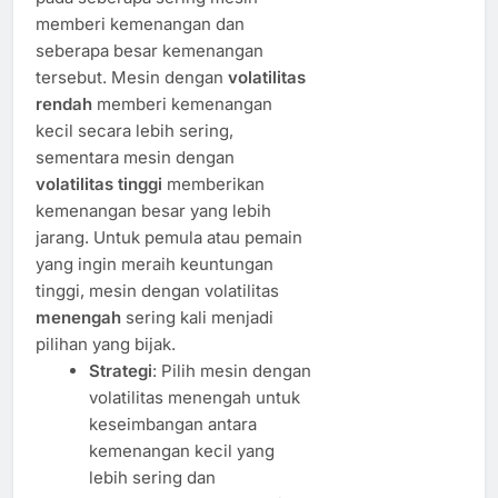
memberi kemenangan dan
seberapa besar kemenangan
tersebut. Mesin dengan
volatilitas
rendah
memberi kemenangan
kecil secara lebih sering,
sementara mesin dengan
volatilitas tinggi
memberikan
kemenangan besar yang lebih
jarang. Untuk pemula atau pemain
yang ingin meraih keuntungan
tinggi, mesin dengan volatilitas
menengah
sering kali menjadi
pilihan yang bijak.
Strategi
: Pilih mesin dengan
volatilitas menengah untuk
keseimbangan antara
kemenangan kecil yang
lebih sering dan