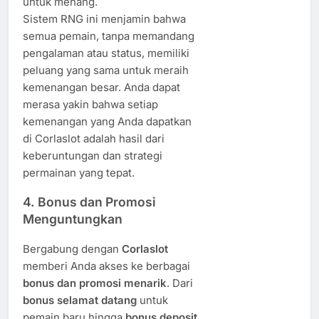
untuk menang.
Sistem RNG ini menjamin bahwa
semua pemain, tanpa memandang
pengalaman atau status, memiliki
peluang yang sama untuk meraih
kemenangan besar. Anda dapat
merasa yakin bahwa setiap
kemenangan yang Anda dapatkan
di Corlaslot adalah hasil dari
keberuntungan dan strategi
permainan yang tepat.
4.
Bonus dan Promosi
Menguntungkan
Bergabung dengan
Corlaslot
memberi Anda akses ke berbagai
bonus dan promosi menarik
. Dari
bonus selamat datang
untuk
pemain baru hingga
bonus deposit
,