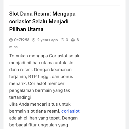
Slot Dana Resmi: Mengapa
corlaslot Selalu Menjadi
Pilihan Utama
0c7f958
2 years ago
0
8
mins
Temukan mengapa Corlaslot selalu
menjadi pilihan utama untuk slot
dana resmi. Dengan keamanan
terjamin, RTP tinggi, dan bonus
menarik, Corlaslot memberi
pengalaman bermain yang tak
tertandingi.
Jika Anda mencari situs untuk
bermain
slot dana resmi
,
corlaslot
adalah pilihan yang tepat. Dengan
berbagai fitur unggulan yang