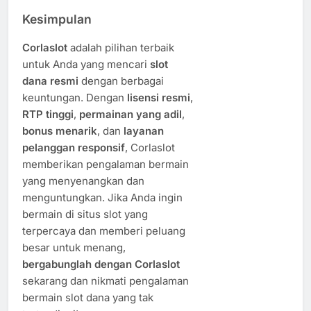
Kesimpulan
Corlaslot
adalah pilihan terbaik
untuk Anda yang mencari
slot
dana resmi
dengan berbagai
keuntungan. Dengan
lisensi resmi
,
RTP tinggi
,
permainan yang adil
,
bonus menarik
, dan
layanan
pelanggan responsif
, Corlaslot
memberikan pengalaman bermain
yang menyenangkan dan
menguntungkan. Jika Anda ingin
bermain di situs slot yang
terpercaya dan memberi peluang
besar untuk menang,
bergabunglah dengan Corlaslot
sekarang dan nikmati pengalaman
bermain slot dana yang tak