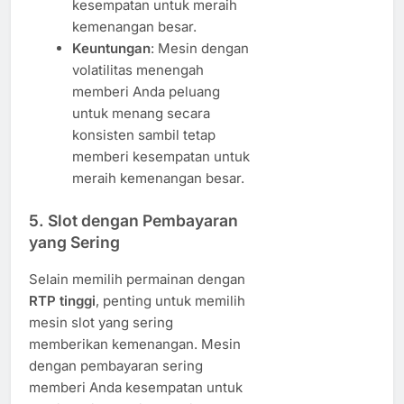
kesempatan untuk meraih
kemenangan besar.
Keuntungan
: Mesin dengan
volatilitas menengah
memberi Anda peluang
untuk menang secara
konsisten sambil tetap
memberi kesempatan untuk
meraih kemenangan besar.
5.
Slot dengan Pembayaran
yang Sering
Selain memilih permainan dengan
RTP tinggi
, penting untuk memilih
mesin slot yang sering
memberikan kemenangan. Mesin
dengan pembayaran sering
memberi Anda kesempatan untuk