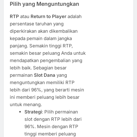
Pilih yang Menguntungkan
RTP
atau
Return to Player
adalah
persentase taruhan yang
diperkirakan akan dikembalikan
kepada pemain dalam jangka
panjang. Semakin tinggi RTP,
semakin besar peluang Anda untuk
mendapatkan pengembalian yang
lebih baik. Sebagian besar
permainan
Slot Dana
yang
menguntungkan memiliki RTP
lebih dari 96%, yang berarti mesin
ini memberi peluang lebih besar
untuk menang.
Strategi
: Pilih permainan
slot dengan RTP lebih dari
96%. Mesin dengan RTP
tinggi memberi peluang