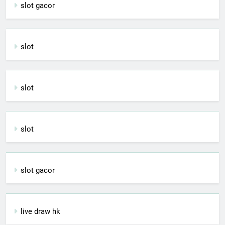
slot gacor
slot
slot
slot
slot gacor
live draw hk