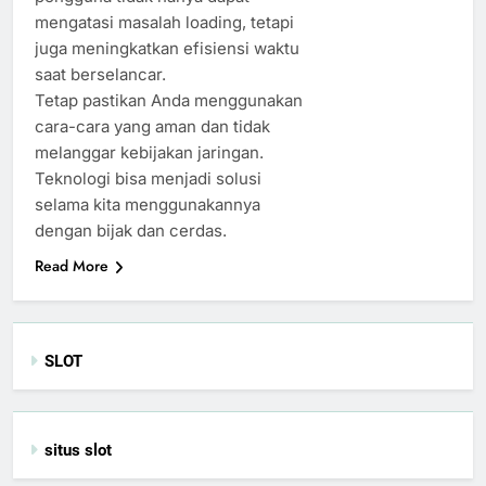
mengatasi masalah loading, tetapi
juga meningkatkan efisiensi waktu
saat berselancar.
Tetap pastikan Anda menggunakan
cara-cara yang aman dan tidak
melanggar kebijakan jaringan.
Teknologi bisa menjadi solusi
selama kita menggunakannya
dengan bijak dan cerdas.
Read More
SLOT
situs slot