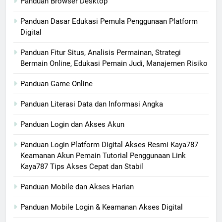
Panduan Browser Desktop
Panduan Dasar Edukasi Pemula Penggunaan Platform
Digital
Panduan Fitur Situs, Analisis Permainan, Strategi
Bermain Online, Edukasi Pemain Judi, Manajemen Risiko
Panduan Game Online
Panduan Literasi Data dan Informasi Angka
Panduan Login dan Akses Akun
Panduan Login Platform Digital Akses Resmi Kaya787
Keamanan Akun Pemain Tutorial Penggunaan Link
Kaya787 Tips Akses Cepat dan Stabil
Panduan Mobile dan Akses Harian
Panduan Mobile Login & Keamanan Akses Digital