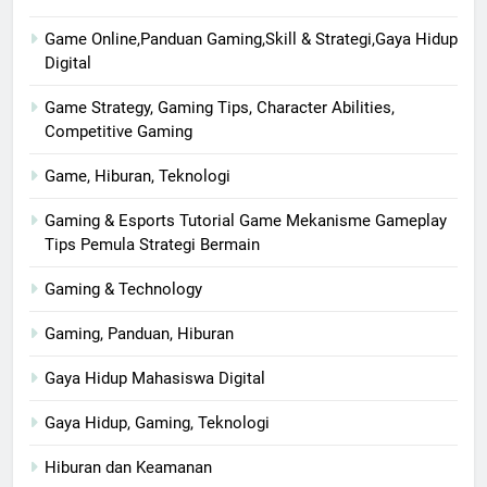
Game Online,Panduan Gaming,Skill & Strategi,Gaya Hidup
Digital
Game Strategy, Gaming Tips, Character Abilities,
Competitive Gaming
Game, Hiburan, Teknologi
Gaming & Esports Tutorial Game Mekanisme Gameplay
Tips Pemula Strategi Bermain
Gaming & Technology
Gaming, Panduan, Hiburan
Gaya Hidup Mahasiswa Digital
Gaya Hidup, Gaming, Teknologi
Hiburan dan Keamanan