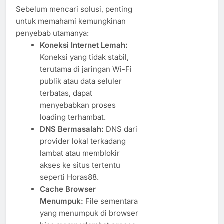
Sebelum mencari solusi, penting
untuk memahami kemungkinan
penyebab utamanya:
Koneksi Internet Lemah:
Koneksi yang tidak stabil,
terutama di jaringan Wi-Fi
publik atau data seluler
terbatas, dapat
menyebabkan proses
loading terhambat.
DNS Bermasalah:
DNS dari
provider lokal terkadang
lambat atau memblokir
akses ke situs tertentu
seperti Horas88.
Cache Browser
Menumpuk:
File sementara
yang menumpuk di browser