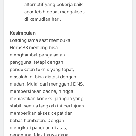
alternatif yang bekerja baik
agar lebih cepat mengakses
di kemudian hari.
Kesimpulan
Loading lama saat membuka
Horas88 memang bisa
menghambat pengalaman
pengguna, tetapi dengan
pendekatan teknis yang tepat,
masalah ini bisa diatasi dengan
mudah. Mulai dari mengganti DNS,
membersihkan cache, hingga
memastikan koneksi jaringan yang
stabil, semua langkah ini bertujuan
memberikan akses cepat dan
bebas hambatan. Dengan
mengikuti panduan di atas,
pengguna tidak hanya dapat