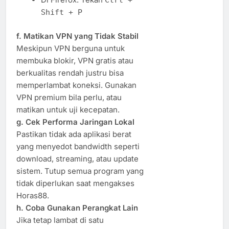
Ctrl +
Shift + P
f. Matikan VPN yang Tidak Stabil
Meskipun VPN berguna untuk
membuka blokir, VPN gratis atau
berkualitas rendah justru bisa
memperlambat koneksi. Gunakan
VPN premium bila perlu, atau
matikan untuk uji kecepatan.
g. Cek Performa Jaringan Lokal
Pastikan tidak ada aplikasi berat
yang menyedot bandwidth seperti
download, streaming, atau update
sistem. Tutup semua program yang
tidak diperlukan saat mengakses
Horas88.
h. Coba Gunakan Perangkat Lain
Jika tetap lambat di satu