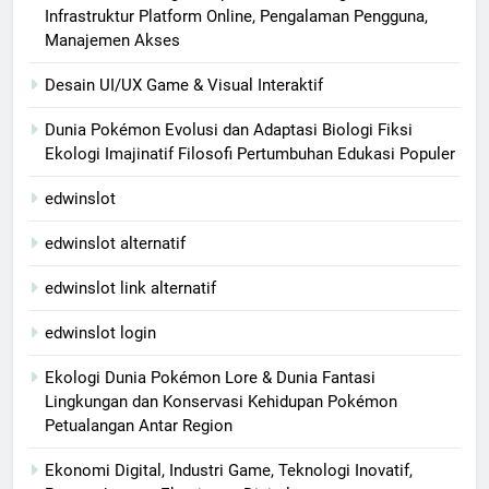
Infrastruktur Platform Online, Pengalaman Pengguna,
Manajemen Akses
Desain UI/UX Game & Visual Interaktif
Dunia Pokémon Evolusi dan Adaptasi Biologi Fiksi
Ekologi Imajinatif Filosofi Pertumbuhan Edukasi Populer
edwinslot
edwinslot alternatif
edwinslot link alternatif
edwinslot login
Ekologi Dunia Pokémon Lore & Dunia Fantasi
Lingkungan dan Konservasi Kehidupan Pokémon
Petualangan Antar Region
Ekonomi Digital, Industri Game, Teknologi Inovatif,