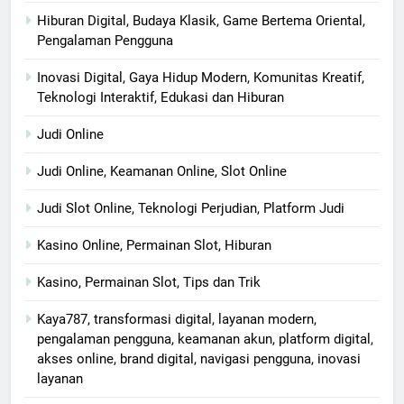
Hiburan Digital, Budaya Klasik, Game Bertema Oriental,
Pengalaman Pengguna
Inovasi Digital, Gaya Hidup Modern, Komunitas Kreatif,
Teknologi Interaktif, Edukasi dan Hiburan
Judi Online
Judi Online, Keamanan Online, Slot Online
Judi Slot Online, Teknologi Perjudian, Platform Judi
Kasino Online, Permainan Slot, Hiburan
Kasino, Permainan Slot, Tips dan Trik
Kaya787, transformasi digital, layanan modern,
pengalaman pengguna, keamanan akun, platform digital,
akses online, brand digital, navigasi pengguna, inovasi
layanan