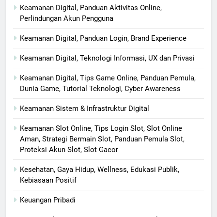
Keamanan Digital, Panduan Aktivitas Online,
Perlindungan Akun Pengguna
Keamanan Digital, Panduan Login, Brand Experience
Keamanan Digital, Teknologi Informasi, UX dan Privasi
Keamanan Digital, Tips Game Online, Panduan Pemula,
Dunia Game, Tutorial Teknologi, Cyber Awareness
Keamanan Sistem & Infrastruktur Digital
Keamanan Slot Online, Tips Login Slot, Slot Online
Aman, Strategi Bermain Slot, Panduan Pemula Slot,
Proteksi Akun Slot, Slot Gacor
Kesehatan, Gaya Hidup, Wellness, Edukasi Publik,
Kebiasaan Positif
Keuangan Pribadi