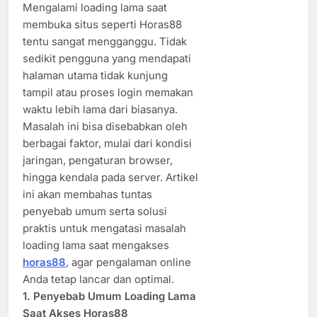
Mengalami loading lama saat
membuka situs seperti Horas88
tentu sangat mengganggu. Tidak
sedikit pengguna yang mendapati
halaman utama tidak kunjung
tampil atau proses login memakan
waktu lebih lama dari biasanya.
Masalah ini bisa disebabkan oleh
berbagai faktor, mulai dari kondisi
jaringan, pengaturan browser,
hingga kendala pada server. Artikel
ini akan membahas tuntas
penyebab umum serta solusi
praktis untuk mengatasi masalah
loading lama saat mengakses
horas88
, agar pengalaman online
Anda tetap lancar dan optimal.
1. Penyebab Umum Loading Lama
Saat Akses Horas88