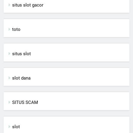
situs slot gacor
toto
situs slot
slot dana
SITUS SCAM
slot