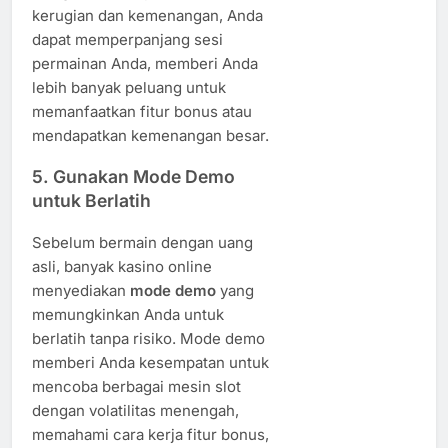
kerugian dan kemenangan, Anda
dapat memperpanjang sesi
permainan Anda, memberi Anda
lebih banyak peluang untuk
memanfaatkan fitur bonus atau
mendapatkan kemenangan besar.
5. Gunakan Mode Demo
untuk Berlatih
Sebelum bermain dengan uang
asli, banyak kasino online
menyediakan
mode demo
yang
memungkinkan Anda untuk
berlatih tanpa risiko. Mode demo
memberi Anda kesempatan untuk
mencoba berbagai mesin slot
dengan volatilitas menengah,
memahami cara kerja fitur bonus,