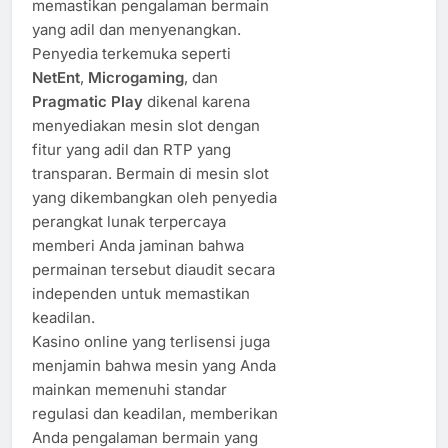
memastikan pengalaman bermain
yang adil dan menyenangkan.
Penyedia terkemuka seperti
NetEnt
,
Microgaming
, dan
Pragmatic Play
dikenal karena
menyediakan mesin slot dengan
fitur yang adil dan RTP yang
transparan. Bermain di mesin slot
yang dikembangkan oleh penyedia
perangkat lunak terpercaya
memberi Anda jaminan bahwa
permainan tersebut diaudit secara
independen untuk memastikan
keadilan.
Kasino online yang terlisensi juga
menjamin bahwa mesin yang Anda
mainkan memenuhi standar
regulasi dan keadilan, memberikan
Anda pengalaman bermain yang