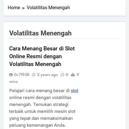
Home
Volatilitas Menengah
Volatilitas Menengah
Cara Menang Besar di Slot
Online Resmi dengan
Volatilitas Menengah
0c7f958
2 years ago
0
9
mins
Pelajari cara menang besar di
slot
online resmi dengan volatilitas
menengah. Temukan strategi
terbaik untuk memilih mesin slot
yang tepat dan memaksimalkan
peluang kemenangan Anda.