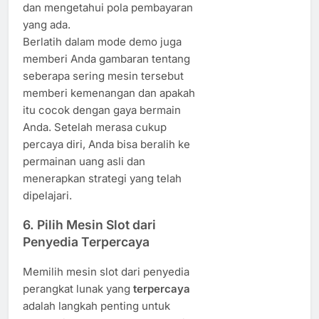
dan mengetahui pola pembayaran
yang ada.
Berlatih dalam mode demo juga
memberi Anda gambaran tentang
seberapa sering mesin tersebut
memberi kemenangan dan apakah
itu cocok dengan gaya bermain
Anda. Setelah merasa cukup
percaya diri, Anda bisa beralih ke
permainan uang asli dan
menerapkan strategi yang telah
dipelajari.
6. Pilih Mesin Slot dari
Penyedia Terpercaya
Memilih mesin slot dari penyedia
perangkat lunak yang
terpercaya
adalah langkah penting untuk