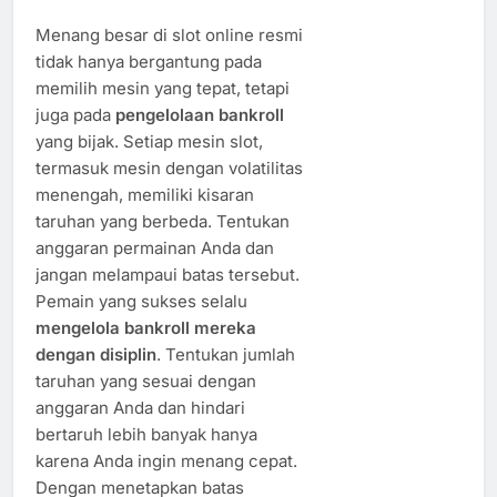
Menang besar di slot online resmi
tidak hanya bergantung pada
memilih mesin yang tepat, tetapi
juga pada
pengelolaan bankroll
yang bijak. Setiap mesin slot,
termasuk mesin dengan volatilitas
menengah, memiliki kisaran
taruhan yang berbeda. Tentukan
anggaran permainan Anda dan
jangan melampaui batas tersebut.
Pemain yang sukses selalu
mengelola bankroll mereka
dengan disiplin
. Tentukan jumlah
taruhan yang sesuai dengan
anggaran Anda dan hindari
bertaruh lebih banyak hanya
karena Anda ingin menang cepat.
Dengan menetapkan batas