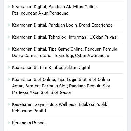
Keamanan Digital, Panduan Aktivitas Online,
Perlindungan Akun Pengguna
Keamanan Digital, Panduan Login, Brand Experience
Keamanan Digital, Teknologi Informasi, UX dan Privasi
Keamanan Digital, Tips Game Online, Panduan Pemula,
Dunia Game, Tutorial Teknologi, Cyber Awareness
Keamanan Sistem & Infrastruktur Digital
Keamanan Slot Online, Tips Login Slot, Slot Online
Aman, Strategi Bermain Slot, Panduan Pemula Slot,
Proteksi Akun Slot, Slot Gacor
Kesehatan, Gaya Hidup, Wellness, Edukasi Publik,
Kebiasaan Positif
Keuangan Pribadi