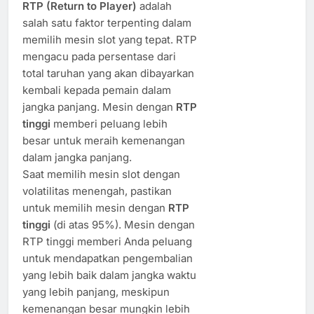
RTP (Return to Player)
adalah
salah satu faktor terpenting dalam
memilih mesin slot yang tepat. RTP
mengacu pada persentase dari
total taruhan yang akan dibayarkan
kembali kepada pemain dalam
jangka panjang. Mesin dengan
RTP
tinggi
memberi peluang lebih
besar untuk meraih kemenangan
dalam jangka panjang.
Saat memilih mesin slot dengan
volatilitas menengah, pastikan
untuk memilih mesin dengan
RTP
tinggi
(di atas 95%). Mesin dengan
RTP tinggi memberi Anda peluang
untuk mendapatkan pengembalian
yang lebih baik dalam jangka waktu
yang lebih panjang, meskipun
kemenangan besar mungkin lebih