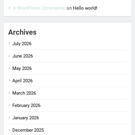
A WordPress Commenter
on
Hello world!
Archives
July 2026
June 2026
May 2026
April 2026
March 2026
February 2026
January 2026
December 2025