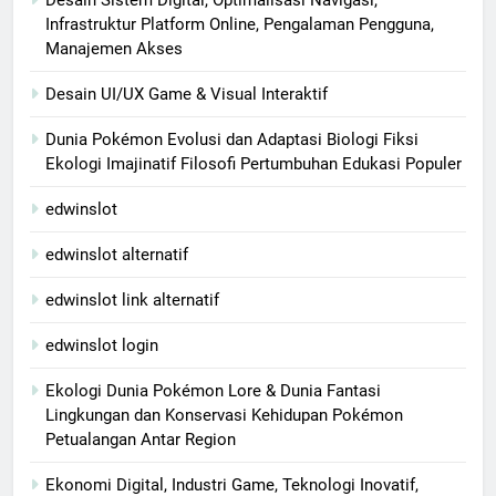
Infrastruktur Platform Online, Pengalaman Pengguna,
Manajemen Akses
Desain UI/UX Game & Visual Interaktif
Dunia Pokémon Evolusi dan Adaptasi Biologi Fiksi
Ekologi Imajinatif Filosofi Pertumbuhan Edukasi Populer
edwinslot
edwinslot alternatif
edwinslot link alternatif
edwinslot login
Ekologi Dunia Pokémon Lore & Dunia Fantasi
Lingkungan dan Konservasi Kehidupan Pokémon
Petualangan Antar Region
Ekonomi Digital, Industri Game, Teknologi Inovatif,