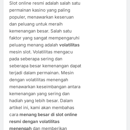
Slot online resmi adalah salah satu
permainan kasino yang paling
populer, menawarkan keseruan
dan peluang untuk meraih
kemenangan besar. Salah satu
faktor yang sangat mempengaruhi
peluang menang adalah
volatilitas
mesin slot. Volatilitas mengacu
pada seberapa sering dan
seberapa besar kemenangan dapat
terjadi dalam permainan. Mesin
dengan volatilitas menengah
menawarkan keseimbangan antara
kemenangan yang sering dan
hadiah yang lebih besar. Dalam
artikel ini, kami akan membahas
cara
menang besar di slot online
resmi dengan volatilitas
menengah
dan memberikan