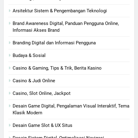
Arsitektur Sistem & Pengembangan Teknologi
Brand Awareness Digital, Panduan Pengguna Online,
Informasi Akses Brand
Branding Digital dan Informasi Pengguna
Budaya & Sosial
Casino & Gaming, Tips & Trik, Berita Kasino
Casino & Judi Online
Casino, Slot Online, Jackpot
Desain Game Digital, Pengalaman Visual Interaktif, Tema
Klasik Modern
Desain Game Slot & UX Situs
Desain Sistem Digital, Optimalisasi Navigasi,