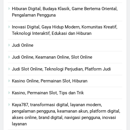
Hiburan Digital, Budaya Klasik, Game Bertema Oriental,
Pengalaman Pengguna
Inovasi Digital, Gaya Hidup Modern, Komunitas Kreatif,
Teknologi Interaktif, Edukasi dan Hiburan
Judi Online
Judi Online, Keamanan Online, Slot Online
Judi Slot Online, Teknologi Perjudian, Platform Judi
Kasino Online, Permainan Slot, Hiburan
Kasino, Permainan Slot, Tips dan Trik
Kaya787, transformasi digital, layanan modern,
pengalaman pengguna, keamanan akun, platform digital,
akses online, brand digital, navigasi pengguna, inovasi
layanan