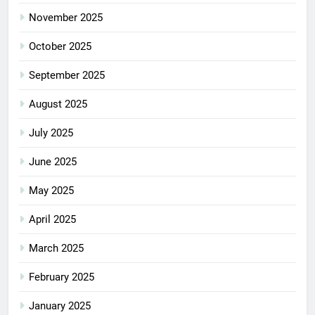
November 2025
October 2025
September 2025
August 2025
July 2025
June 2025
May 2025
April 2025
March 2025
February 2025
January 2025