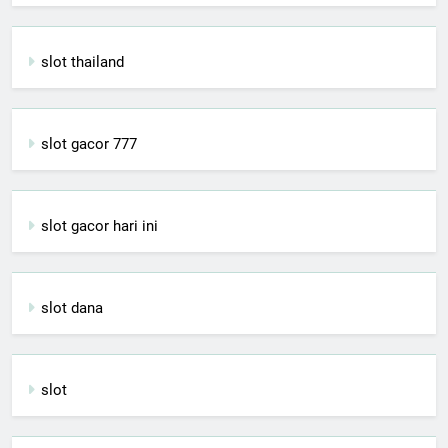
slot thailand
slot gacor 777
slot gacor hari ini
slot dana
slot