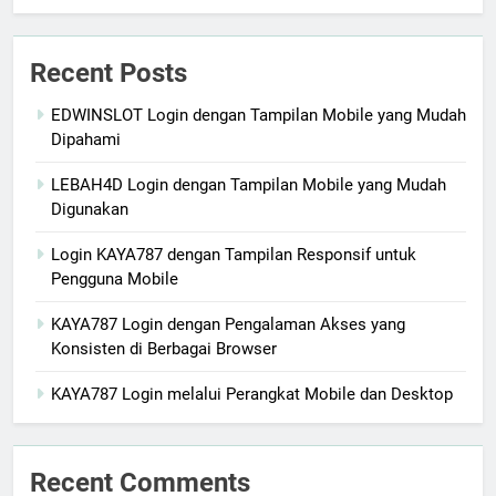
Recent Posts
EDWINSLOT Login dengan Tampilan Mobile yang Mudah
Dipahami
LEBAH4D Login dengan Tampilan Mobile yang Mudah
Digunakan
Login KAYA787 dengan Tampilan Responsif untuk
Pengguna Mobile
KAYA787 Login dengan Pengalaman Akses yang
Konsisten di Berbagai Browser
KAYA787 Login melalui Perangkat Mobile dan Desktop
Recent Comments