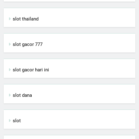
slot thailand
slot gacor 777
slot gacor hari ini
slot dana
slot