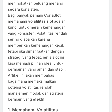
meningkatkan peluang menang
secara konsisten.
Bagi banyak pemain CorlaSlot,
memahami
volatilitas slot
adalah
kunci untuk meraih kemenangan
yang konsisten. Volatilitas rendah
sering diabaikan karena
memberikan kemenangan kecil,
tetapi jika dimanfaatkan dengan
strategi yang tepat, jenis slot ini
bisa menjadi pilihan ideal untuk
permainan yang aman dan stabil.
Artikel ini akan membahas
bagaimana memaksimalkan
potensi volatilitas rendah,
manajemen modal, dan strategi
bermain yang efektif.
1. Memahami Volatilitas