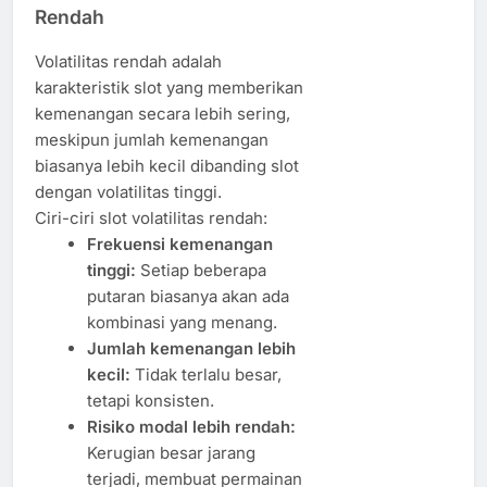
Rendah
Volatilitas rendah adalah
karakteristik slot yang memberikan
kemenangan secara lebih sering,
meskipun jumlah kemenangan
biasanya lebih kecil dibanding slot
dengan volatilitas tinggi.
Ciri-ciri slot volatilitas rendah:
Frekuensi kemenangan
tinggi:
Setiap beberapa
putaran biasanya akan ada
kombinasi yang menang.
Jumlah kemenangan lebih
kecil:
Tidak terlalu besar,
tetapi konsisten.
Risiko modal lebih rendah:
Kerugian besar jarang
terjadi, membuat permainan