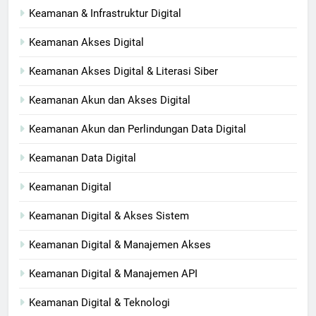
Keamanan & Infrastruktur Digital
Keamanan Akses Digital
Keamanan Akses Digital & Literasi Siber
Keamanan Akun dan Akses Digital
Keamanan Akun dan Perlindungan Data Digital
Keamanan Data Digital
Keamanan Digital
Keamanan Digital & Akses Sistem
Keamanan Digital & Manajemen Akses
Keamanan Digital & Manajemen API
Keamanan Digital & Teknologi