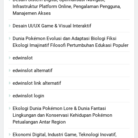
Infrastruktur Platform Online, Pengalaman Pengguna,
Manajemen Akses
Desain UI/UX Game & Visual Interaktif
Dunia Pokémon Evolusi dan Adaptasi Biologi Fiksi
Ekologi Imajinatif Filosofi Pertumbuhan Edukasi Populer
edwinslot
edwinslot alternatif
edwinslot link alternatif
edwinslot login
Ekologi Dunia Pokémon Lore & Dunia Fantasi
Lingkungan dan Konservasi Kehidupan Pokémon
Petualangan Antar Region
Ekonomi Digital, Industri Game, Teknologi Inovatif,