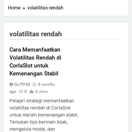
Home
volatilitas rendah
volatilitas rendah
Cara Memanfaatkan
Volatilitas Rendah di
CorlaSlot untuk
Kemenangan Stabil
0c7f958
8 months
ago
0
6 mins
Pelajari strategi memanfaatkan
volatilitas rendah di CorlaSlot
untuk meraih kemenangan stabil.
Temukan tips bermain bijak,
mengelola modal, dan