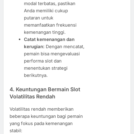
modal terbatas, pastikan
Anda memiliki cukup
putaran untuk
memanfaatkan frekuensi
kemenangan tinggi.
Catat kemenangan dan
kerugian:
Dengan mencatat,
pemain bisa mengevaluasi
performa slot dan
menentukan strategi
berikutnya.
4. Keuntungan Bermain Slot
Volatilitas Rendah
Volatilitas rendah memberikan
beberapa keuntungan bagi pemain
yang fokus pada kemenangan
stabil: