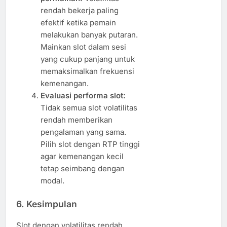
rendah bekerja paling
efektif ketika pemain
melakukan banyak putaran.
Mainkan slot dalam sesi
yang cukup panjang untuk
memaksimalkan frekuensi
kemenangan.
Evaluasi performa slot:
Tidak semua slot volatilitas
rendah memberikan
pengalaman yang sama.
Pilih slot dengan RTP tinggi
agar kemenangan kecil
tetap seimbang dengan
modal.
6. Kesimpulan
Slot dengan volatilitas rendah