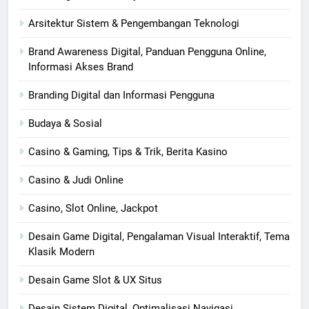
Arsitektur Sistem & Pengembangan Teknologi
Brand Awareness Digital, Panduan Pengguna Online,
Informasi Akses Brand
Branding Digital dan Informasi Pengguna
Budaya & Sosial
Casino & Gaming, Tips & Trik, Berita Kasino
Casino & Judi Online
Casino, Slot Online, Jackpot
Desain Game Digital, Pengalaman Visual Interaktif, Tema
Klasik Modern
Desain Game Slot & UX Situs
Desain Sistem Digital, Optimalisasi Navigasi,