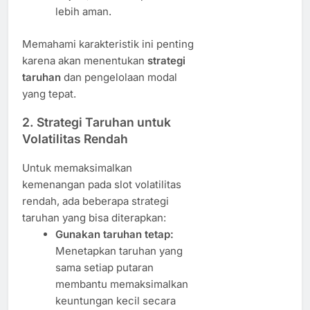
lebih aman.
Memahami karakteristik ini penting
karena akan menentukan
strategi
taruhan
dan pengelolaan modal
yang tepat.
2. Strategi Taruhan untuk
Volatilitas Rendah
Untuk memaksimalkan
kemenangan pada slot volatilitas
rendah, ada beberapa strategi
taruhan yang bisa diterapkan:
Gunakan taruhan tetap:
Menetapkan taruhan yang
sama setiap putaran
membantu memaksimalkan
keuntungan kecil secara