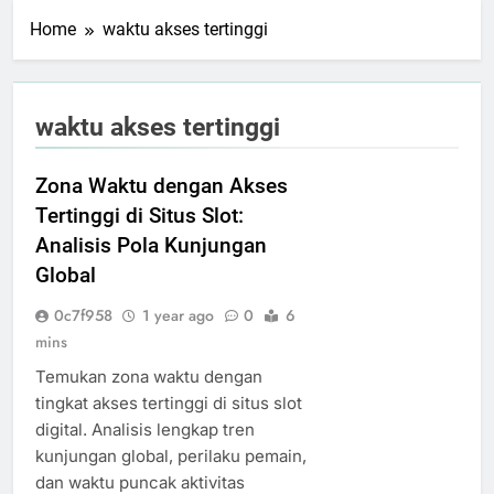
Home
waktu akses tertinggi
waktu akses tertinggi
Zona Waktu dengan Akses
Tertinggi di Situs Slot:
Analisis Pola Kunjungan
Global
0c7f958
1 year ago
0
6
mins
Temukan zona waktu dengan
tingkat akses tertinggi di situs slot
digital. Analisis lengkap tren
kunjungan global, perilaku pemain,
dan waktu puncak aktivitas