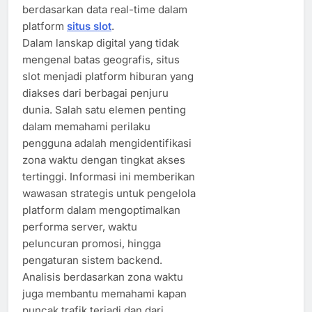
berdasarkan data real-time dalam
platform
situs slot
.
Dalam lanskap digital yang tidak
mengenal batas geografis, situs
slot menjadi platform hiburan yang
diakses dari berbagai penjuru
dunia. Salah satu elemen penting
dalam memahami perilaku
pengguna adalah mengidentifikasi
zona waktu dengan tingkat akses
tertinggi. Informasi ini memberikan
wawasan strategis untuk pengelola
platform dalam mengoptimalkan
performa server, waktu
peluncuran promosi, hingga
pengaturan sistem backend.
Analisis berdasarkan zona waktu
juga membantu memahami kapan
puncak trafik terjadi dan dari