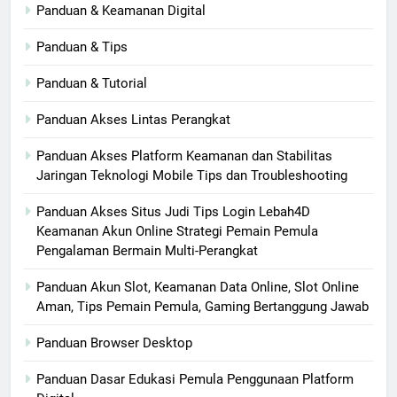
Panduan & Keamanan Digital
Panduan & Tips
Panduan & Tutorial
Panduan Akses Lintas Perangkat
Panduan Akses Platform Keamanan dan Stabilitas
Jaringan Teknologi Mobile Tips dan Troubleshooting
Panduan Akses Situs Judi Tips Login Lebah4D
Keamanan Akun Online Strategi Pemain Pemula
Pengalaman Bermain Multi-Perangkat
Panduan Akun Slot, Keamanan Data Online, Slot Online
Aman, Tips Pemain Pemula, Gaming Bertanggung Jawab
Panduan Browser Desktop
Panduan Dasar Edukasi Pemula Penggunaan Platform