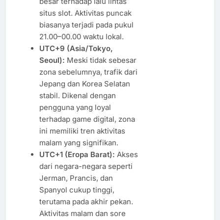
besar terhadap lalu lintas
situs slot. Aktivitas puncak
biasanya terjadi pada pukul
21.00–00.00 waktu lokal.
UTC+9 (Asia/Tokyo,
Seoul):
Meski tidak sebesar
zona sebelumnya, trafik dari
Jepang dan Korea Selatan
stabil. Dikenal dengan
pengguna yang loyal
terhadap game digital, zona
ini memiliki tren aktivitas
malam yang signifikan.
UTC+1 (Eropa Barat):
Akses
dari negara-negara seperti
Jerman, Prancis, dan
Spanyol cukup tinggi,
terutama pada akhir pekan.
Aktivitas malam dan sore