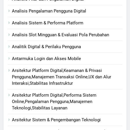
Analisis Pengalaman Pengguna Digital
Analisis Sistem & Performa Platform
Analisis Slot Mingguan & Evaluasi Pola Perubahan
Analitik Digital & Perilaku Pengguna
Antarmuka Login dan Akses Mobile
Arsitektur Platform Digital,Keamanan & Privasi
Pengguna,Manajemen Transaksi Online,UX dan Alur
Interaksi,Stabilitas Infrastruktur
Arsitektur Platform Digital,Performa Sistem
Online,Pengalaman Pengguna,Manajemen
Teknologi,Stabilitas Layanan
Arsitektur Sistem & Pengembangan Teknologi