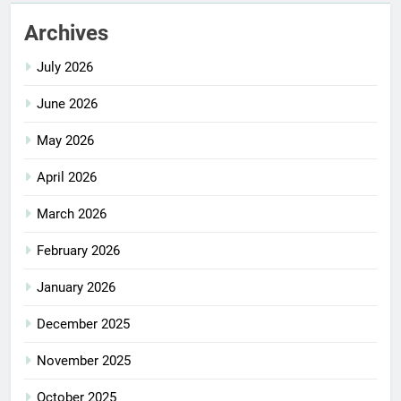
Archives
July 2026
June 2026
May 2026
April 2026
March 2026
February 2026
January 2026
December 2025
November 2025
October 2025