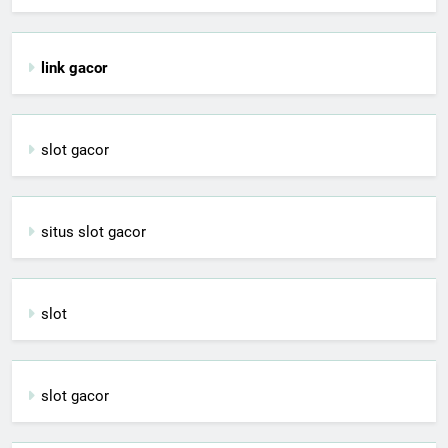
link gacor
slot gacor
situs slot gacor
slot
slot gacor