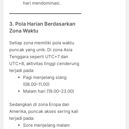
hari mendominasi.
3. Pola Harian Berdasarkan
Zona Waktu
Setiap zona memiliki pola waktu
puncak yang unik. Di zona Asia
Tenggara seperti UTC+7 dan
UTC+8, aktivitas tinggi cenderung
terjadi pada:
Pagi menjelang siang
(08.00–11.00)
Malam hari (19.00–23.00)
Sedangkan di zona Eropa dan
Amerika, puncak akses sering kali
terjadi pada:
Sore menjelang malam