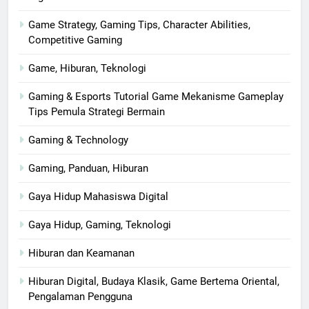
Game Strategy, Gaming Tips, Character Abilities,
Competitive Gaming
Game, Hiburan, Teknologi
Gaming & Esports Tutorial Game Mekanisme Gameplay
Tips Pemula Strategi Bermain
Gaming & Technology
Gaming, Panduan, Hiburan
Gaya Hidup Mahasiswa Digital
Gaya Hidup, Gaming, Teknologi
Hiburan dan Keamanan
Hiburan Digital, Budaya Klasik, Game Bertema Oriental,
Pengalaman Pengguna