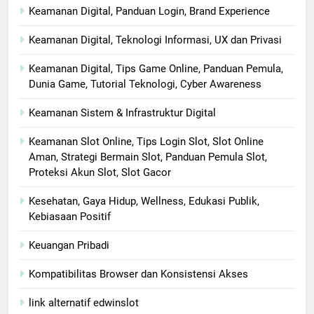
Keamanan Digital, Panduan Login, Brand Experience
Keamanan Digital, Teknologi Informasi, UX dan Privasi
Keamanan Digital, Tips Game Online, Panduan Pemula,
Dunia Game, Tutorial Teknologi, Cyber Awareness
Keamanan Sistem & Infrastruktur Digital
Keamanan Slot Online, Tips Login Slot, Slot Online
Aman, Strategi Bermain Slot, Panduan Pemula Slot,
Proteksi Akun Slot, Slot Gacor
Kesehatan, Gaya Hidup, Wellness, Edukasi Publik,
Kebiasaan Positif
Keuangan Pribadi
Kompatibilitas Browser dan Konsistensi Akses
link alternatif edwinslot