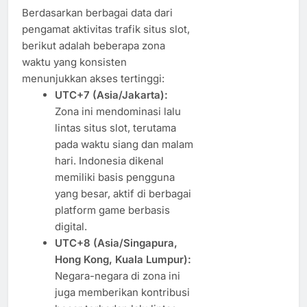
Berdasarkan berbagai data dari
pengamat aktivitas trafik situs slot,
berikut adalah beberapa zona
waktu yang konsisten
menunjukkan akses tertinggi:
UTC+7 (Asia/Jakarta):
Zona ini mendominasi lalu
lintas situs slot, terutama
pada waktu siang dan malam
hari. Indonesia dikenal
memiliki basis pengguna
yang besar, aktif di berbagai
platform game berbasis
digital.
UTC+8 (Asia/Singapura,
Hong Kong, Kuala Lumpur):
Negara-negara di zona ini
juga memberikan kontribusi