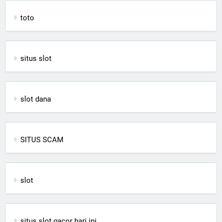
toto
situs slot
slot dana
SITUS SCAM
slot
situs slot gacor hari ini