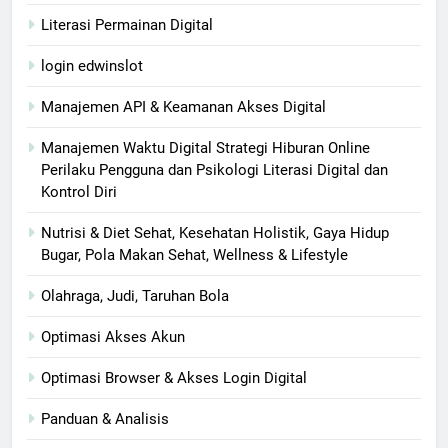
Literasi Permainan Digital
login edwinslot
Manajemen API & Keamanan Akses Digital
Manajemen Waktu Digital Strategi Hiburan Online
Perilaku Pengguna dan Psikologi Literasi Digital dan
Kontrol Diri
Nutrisi & Diet Sehat, Kesehatan Holistik, Gaya Hidup
Bugar, Pola Makan Sehat, Wellness & Lifestyle
Olahraga, Judi, Taruhan Bola
Optimasi Akses Akun
Optimasi Browser & Akses Login Digital
Panduan & Analisis